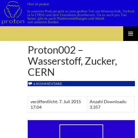
Suchen
Zum
PRIMÄR
Inhalt
Proton002 –
MENÜ
springen
Wasserstoff, Zucker,
CERN
6 KOMMENTARE
veröffentlicht: 7. Juli 2015
Anzahl Downloads:
17:04
3.357