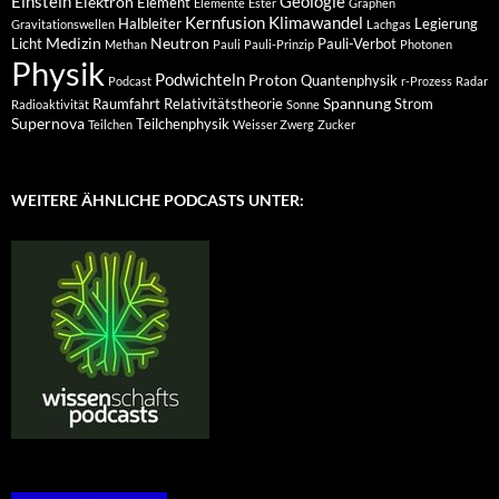
Einstein
Geologie
Elektron
Element
Elemente
Ester
Graphen
Kernfusion
Klimawandel
Halbleiter
Legierung
Gravitationswellen
Lachgas
Medizin
Neutron
Licht
Pauli-Verbot
Methan
Pauli
Pauli-Prinzip
Photonen
Physik
Podwichteln
Proton
Quantenphysik
Podcast
r-Prozess
Radar
Spannung
Raumfahrt
Relativitätstheorie
Strom
Radioaktivität
Sonne
Supernova
Teilchenphysik
Teilchen
Weisser Zwerg
Zucker
WEITERE ÄHNLICHE PODCASTS UNTER: