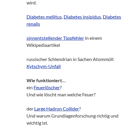
wird.
Diabetes mellitus
,
Diabetes insipidus
,
Diabetes
renalis
sinnentstellender Tippfehler
in einem
Wikipediaartikel
russischer Schlendrian in Sachen Atommüll:
Kytschym-Unfall
Wie funktioniert…
ein
Feuerlöscher
?
Und wie löscht man welche Feuer?
der
Large Hadron Collider
?
Und warum Grundlagenforschung richtig und
wichtig ist.