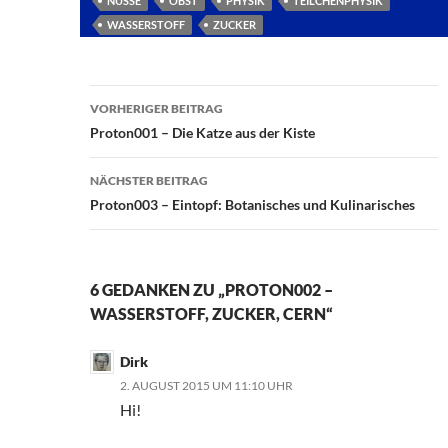
NÜSSE
OBST
PHYSIK
TEILCHENPHYSIK
WASSERSTOFF
ZUCKER
Beitragsnavigation
VORHERIGER BEITRAG
Proton001 – Die Katze aus der Kiste
NÄCHSTER BEITRAG
Proton003 – Eintopf: Botanisches und Kulinarisches
6 GEDANKEN ZU „PROTON002 –
WASSERSTOFF, ZUCKER, CERN“
Dirk
2. AUGUST 2015 UM 11:10 UHR
Hi!