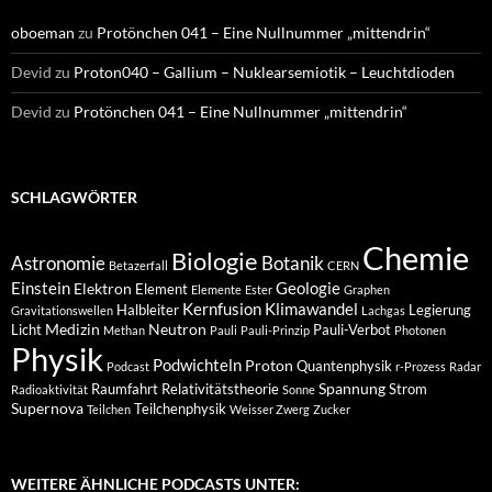
oboeman
zu
Protönchen 041 – Eine Nullnummer „mittendrin“
Devid
zu
Proton040 – Gallium – Nuklearsemiotik – Leuchtdioden
Devid
zu
Protönchen 041 – Eine Nullnummer „mittendrin“
SCHLAGWÖRTER
Chemie
Biologie
Astronomie
Botanik
Betazerfall
CERN
Einstein
Geologie
Elektron
Element
Elemente
Ester
Graphen
Kernfusion
Klimawandel
Halbleiter
Legierung
Gravitationswellen
Lachgas
Medizin
Neutron
Licht
Pauli-Verbot
Methan
Pauli
Pauli-Prinzip
Photonen
Physik
Podwichteln
Proton
Quantenphysik
Podcast
r-Prozess
Radar
Spannung
Raumfahrt
Relativitätstheorie
Strom
Radioaktivität
Sonne
Supernova
Teilchenphysik
Teilchen
Weisser Zwerg
Zucker
WEITERE ÄHNLICHE PODCASTS UNTER: