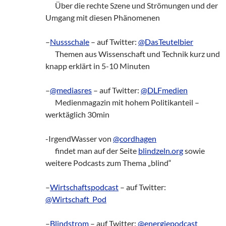
zz!
Über die rechte Szene und Strömungen und der
Umgang mit diesen Phänomenen
–
Nussschale
– auf Twitter:
@DasTeutelbier
zz!
Themen aus Wissenschaft und Technik kurz und
knapp erklärt in 5-10 Minuten
–
@mediasres
– auf Twitter:
@DLFmedien
zz!
Medienmagazin mit hohem Politikanteil –
werktäglich 30min
-IrgendWasser von
@cordhagen
zz!
findet man auf der Seite
blindzeln.org
sowie
weitere Podcasts zum Thema „blind“
–
Wirtschaftspodcast
– auf Twitter:
@Wirtschaft_Pod
–
Blindstrom
– auf Twitter:
@energiepodcast