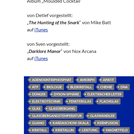
Album „Moulded Cocktail“
von Detlef vorgestellt:
„
The Hunting of the Snark
“ von Mike Batt
auf
iTunes
von Sven vorgestellt:
„
Darklore Manor
“ von Nox Arcana
auf
iTunes
ADENOSINTRIPHOSPHAT
AMORPH
APATIT
ATP
BIOLOGIE
BLEIKRISTALL
CHEMIE
DNA
DÜNGER
DYSON-SPHÄRE
ELEKTRISCHER LEITER
ELEKTROTECHNIK
FENSTERGLAS
FLACHGLAS
GLAS
GLASÜBERGANG
GLASÜBERGANGSTEMPERATUR
GLASWANDLER
GUANO
KARDASCHOW-SKALA
KERNFUSION
KRISTALL
KRISTALLIN
LEISTUNG
MAGNETFELD