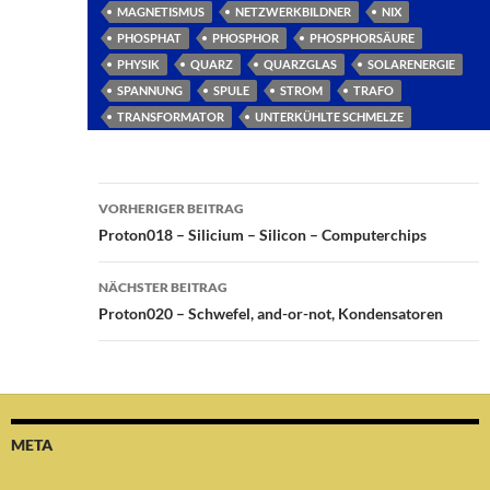
MAGNETISMUS
NETZWERKBILDNER
NIX
PHOSPHAT
PHOSPHOR
PHOSPHORSÄURE
PHYSIK
QUARZ
QUARZGLAS
SOLARENERGIE
SPANNUNG
SPULE
STROM
TRAFO
TRANSFORMATOR
UNTERKÜHLTE SCHMELZE
Beitragsnavigation
VORHERIGER BEITRAG
Proton018 – Silicium – Silicon – Computerchips
NÄCHSTER BEITRAG
Proton020 – Schwefel, and-or-not, Kondensatoren
META