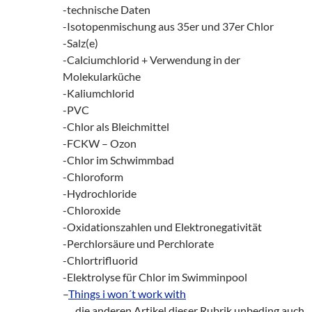
-technische Daten
-Isotopenmischung aus 35er und 37er Chlor
-Salz(e)
-Calciumchlorid + Verwendung in der
Molekularküche
-Kaliumchlorid
-PVC
-Chlor als Bleichmittel
-FCKW – Ozon
-Chlor im Schwimmbad
-Chloroform
-Hydrochloride
-Chloroxide
-Oxidationszahlen und Elektronegativität
-Perchlorsäure und Perchlorate
-Chlortrifluorid
-Elektrolyse für Chlor im Swimminpool
–
Things i won´t work with
___
die anderen Artikel dieser Rubrik unbeding auch