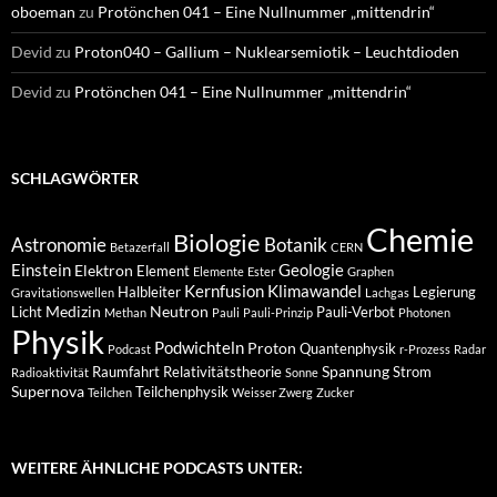
oboeman
zu
Protönchen 041 – Eine Nullnummer „mittendrin“
Devid
zu
Proton040 – Gallium – Nuklearsemiotik – Leuchtdioden
Devid
zu
Protönchen 041 – Eine Nullnummer „mittendrin“
SCHLAGWÖRTER
Chemie
Biologie
Astronomie
Botanik
Betazerfall
CERN
Einstein
Geologie
Elektron
Element
Elemente
Ester
Graphen
Kernfusion
Klimawandel
Halbleiter
Legierung
Gravitationswellen
Lachgas
Medizin
Neutron
Licht
Pauli-Verbot
Methan
Pauli
Pauli-Prinzip
Photonen
Physik
Podwichteln
Proton
Quantenphysik
Podcast
r-Prozess
Radar
Spannung
Raumfahrt
Relativitätstheorie
Strom
Radioaktivität
Sonne
Supernova
Teilchenphysik
Teilchen
Weisser Zwerg
Zucker
WEITERE ÄHNLICHE PODCASTS UNTER: