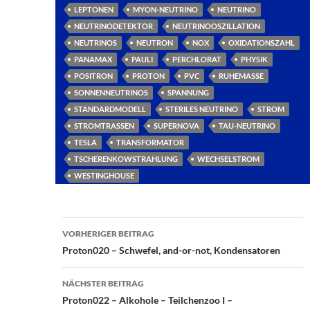
LEPTONEN
MYON-NEUTRINO
NEUTRINO
NEUTRINODETEKTOR
NEUTRINOOSZILLATION
NEUTRINOS
NEUTRON
NOX
OXIDATIONSZAHL
PANAMAX
PAULI
PERCHLORAT
PHYSIK
POSITRON
PROTON
PVC
RUHEMASSE
SONNENNEUTRINOS
SPANNUNG
STANDARDMODELL
STERILES NEUTRINO
STROM
STROMTRASSEN
SUPERNOVA
TAU-NEUTRINO
TESLA
TRANSFORMATOR
TSCHERENKOWSTRAHLUNG
WECHSELSTROM
WESTINGHOUSE
Beitragsnavigation
VORHERIGER BEITRAG
Proton020 – Schwefel, and-or-not, Kondensatoren
NÄCHSTER BEITRAG
Proton022 – Alkohole – Teilchenzoo I –