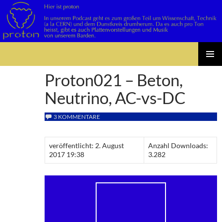
Suchen
Zum
PRIMÄR
Inhalt
Proton021 – Beton,
MENÜ
springen
Neutrino, AC-vs-DC
3 KOMMENTARE
veröffentlicht: 2. August
Anzahl Downloads:
2017 19:38
3.282