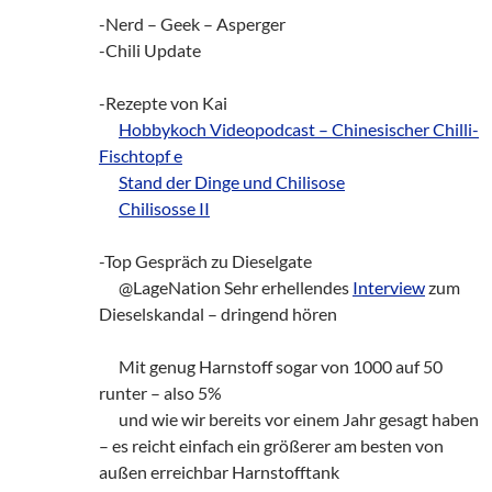
-Nerd – Geek – Asperger
-Chili Update
-Rezepte von Kai
___
Hobbykoch Videopodcast – Chinesischer Chilli-
Fischtopf e
___
Stand der Dinge und Chilisose
___
Chilisosse II
-Top Gespräch zu Dieselgate
___
@LageNation Sehr erhellendes
Interview
zum
Dieselskandal – dringend hören
___
Mit genug Harnstoff sogar von 1000 auf 50
runter – also 5%
___
und wie wir bereits vor einem Jahr gesagt haben
– es reicht einfach ein größerer am besten von
außen erreichbar Harnstofftank