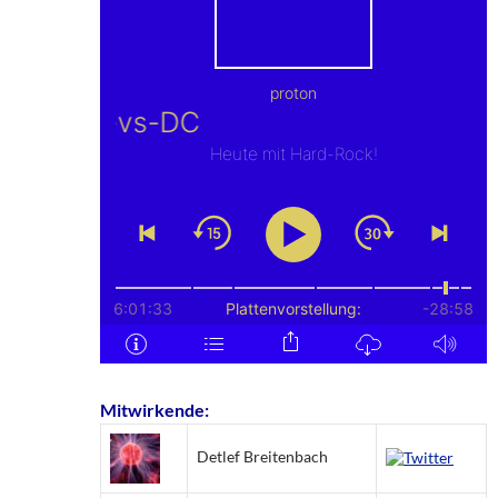
Mitwirkende:
Detlef Breitenbach