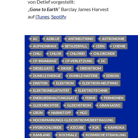
von Detlef vorgestellt:
„
Gone to Earth
“ Barclay James Harvest
auf
iTunes
,
Spotify
AC
ADBLUE
ANTINEUTRINO
ASTRONOMIE
AUPHONIMAX
BETAZERFALL
CERN
CHEMIE
CHILI
CHLOR
CHLORID
CHLOROXIDE
CP-INVARIANZ
CP-VERLETZUNG
DC
DIESELGATE
DIODE
DREHSTROM
DUNKLE ENERGIE
DUNKLE MATERIE
EDISON
EINSTEIN
ELEKTRON
ELEKTRON-NEUTRINO
ELEKTRONEGATIVITÄT
ELEKTROTECHNIK
ENERGIEERHALTUNGSSATZ
FERMI
FERMIONEN
GLEICHRICHTER
GLEICHSTROM
GRAN SASSO
GRÜN
HARNSTOFF
HGÜ
HOCHSPANNUNGS-GLEICHSTROMÜBERTRAGUNG
HYDROCHLORIDE
ICECUBE
K2K
KAMIOKA
KAMLAND
KOCHSALZ
KOSMISCHE STRAHLUNG