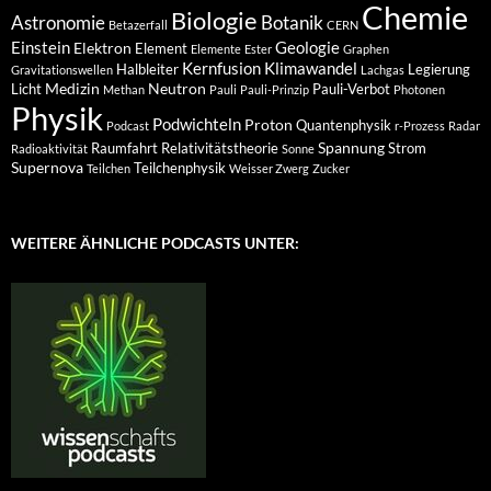
Chemie
Biologie
Astronomie
Botanik
Betazerfall
CERN
Einstein
Geologie
Elektron
Element
Elemente
Ester
Graphen
Kernfusion
Klimawandel
Halbleiter
Legierung
Gravitationswellen
Lachgas
Medizin
Neutron
Licht
Pauli-Verbot
Methan
Pauli
Pauli-Prinzip
Photonen
Physik
Podwichteln
Proton
Quantenphysik
Podcast
r-Prozess
Radar
Spannung
Raumfahrt
Relativitätstheorie
Strom
Radioaktivität
Sonne
Supernova
Teilchenphysik
Teilchen
Weisser Zwerg
Zucker
WEITERE ÄHNLICHE PODCASTS UNTER: