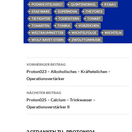
PODWICHTELN2017
QUINTENZIRKEL
R136A1
STAR WARS
SUPERNOVA
THE FORCE
TIE FIGHTER
TODESSTERN
TONART
TONARTEN
TONIKA
VORZEICHEN
WELTRAUMWETTER
WICHTELFOLGE
WICHTELN
WOLF-RAYET-STERN
ZWÖLFTONMUSIK
Beitragsnavigation
VORHERIGER BEITRAG
Proton023 – Alkoholisches – Kräfteteilchen –
Operationsvertärker
NÄCHSTER BEITRAG
Proton025 – Calcium – Trinkwasser –
Operationsverstärker II
2 GEDANKEN ZU „PROTON024 –