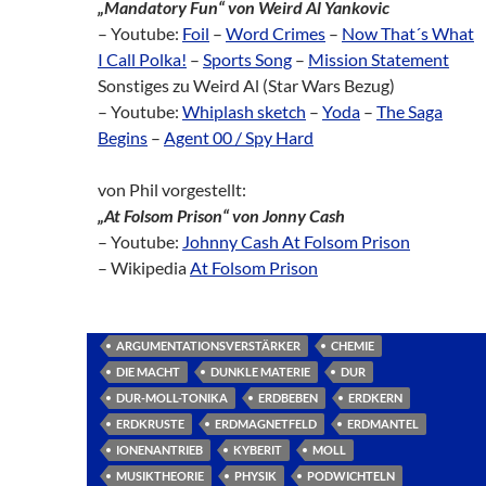
„Mandatory Fun“ von Weird Al Yankovic
– Youtube:
Foil
–
Word Crimes
–
Now That´s What
I Call Polka!
–
Sports Song
–
Mission Statement
Sonstiges zu Weird Al (Star Wars Bezug)
– Youtube:
Whiplash sketch
–
Yoda
–
The Saga
Begins
–
Agent 00 / Spy Hard
von Phil vorgestellt:
„At Folsom Prison“ von Jonny Cash
– Youtube:
Johnny Cash At Folsom Prison
– Wikipedia
At Folsom Prison
ARGUMENTATIONSVERSTÄRKER
CHEMIE
DIE MACHT
DUNKLE MATERIE
DUR
DUR-MOLL-TONIKA
ERDBEBEN
ERDKERN
ERDKRUSTE
ERDMAGNETFELD
ERDMANTEL
IONENANTRIEB
KYBERIT
MOLL
MUSIKTHEORIE
PHYSIK
PODWICHTELN