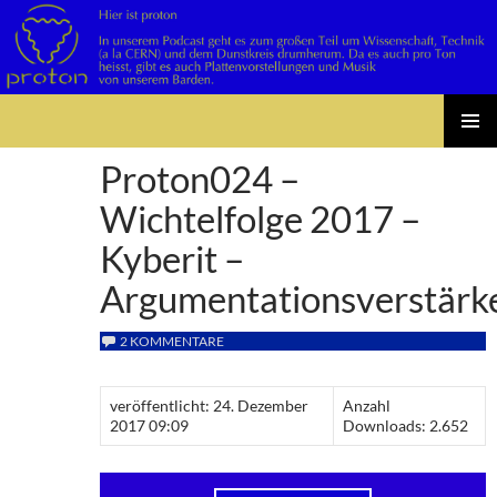
Suchen
Zum
PRIMÄR
Inhalt
Proton024 –
MENÜ
springen
Wichtelfolge 2017 –
Kyberit –
Argumentationsverstärk
2 KOMMENTARE
veröffentlicht: 24. Dezember
Anzahl
2017 09:09
Downloads: 2.652