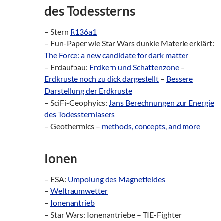
des Todessterns
– Stern
R136a1
– Fun-Paper wie Star Wars dunkle Materie erklärt:
The Force: a new candidate for dark matter
– Erdaufbau:
Erdkern und Schattenzone
–
Erdkruste noch zu dick dargestellt
–
Bessere
Darstellung der Erdkruste
– SciFi-Geophyics:
Jans Berechnungen zur Energie
des Todessternlasers
– Geothermics –
methods, concepts, and more
Ionen
– ESA:
Umpolung des Magnetfeldes
–
Weltraumwetter
–
Ionenantrieb
– Star Wars: Ionenantriebe – TIE-Fighter