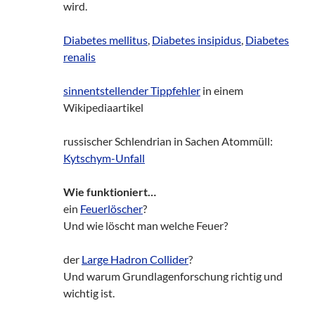
wird.
Diabetes mellitus
,
Diabetes insipidus
,
Diabetes
renalis
sinnentstellender Tippfehler
in einem
Wikipediaartikel
russischer Schlendrian in Sachen Atommüll:
Kytschym-Unfall
Wie funktioniert…
ein
Feuerlöscher
?
Und wie löscht man welche Feuer?
der
Large Hadron Collider
?
Und warum Grundlagenforschung richtig und
wichtig ist.