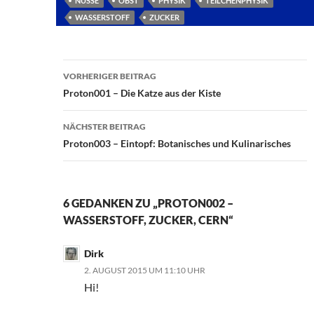
NÜSSE
OBST
PHYSIK
TEILCHENPHYSIK
WASSERSTOFF
ZUCKER
Beitragsnavigation
VORHERIGER BEITRAG
Proton001 – Die Katze aus der Kiste
NÄCHSTER BEITRAG
Proton003 – Eintopf: Botanisches und Kulinarisches
6 GEDANKEN ZU „PROTON002 –
WASSERSTOFF, ZUCKER, CERN“
Dirk
2. AUGUST 2015 UM 11:10 UHR
Hi!