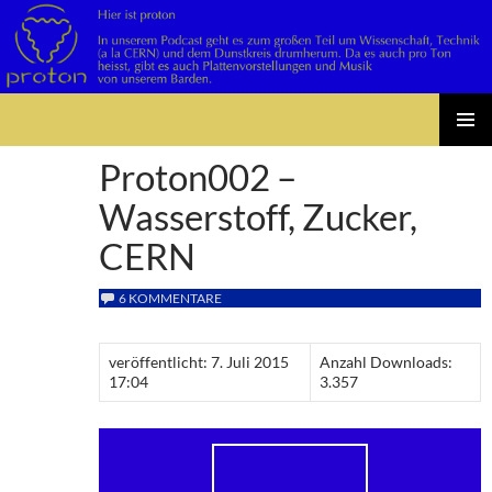
Suchen
Zum
PRIMÄR
Inhalt
Proton002 –
MENÜ
springen
Wasserstoff, Zucker,
CERN
6 KOMMENTARE
veröffentlicht: 7. Juli 2015
Anzahl Downloads:
17:04
3.357