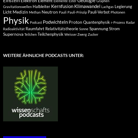
Einstein
Geologie
Elektron
Element
Elemente
Ester
Graphen
Kernfusion
Klimawandel
Halbleiter
Legierung
Gravitationswellen
Lachgas
Medizin
Neutron
Licht
Pauli-Verbot
Methan
Pauli
Pauli-Prinzip
Photonen
Physik
Podwichteln
Proton
Quantenphysik
Podcast
r-Prozess
Radar
Spannung
Raumfahrt
Relativitätstheorie
Strom
Radioaktivität
Sonne
Supernova
Teilchenphysik
Teilchen
Weisser Zwerg
Zucker
WEITERE ÄHNLICHE PODCASTS UNTER: