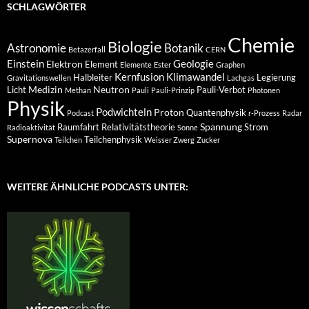
SCHLAGWÖRTER
Chemie
Biologie
Astronomie
Botanik
Betazerfall
CERN
Einstein
Geologie
Elektron
Element
Elemente
Ester
Graphen
Kernfusion
Klimawandel
Halbleiter
Legierung
Gravitationswellen
Lachgas
Medizin
Neutron
Licht
Pauli-Verbot
Methan
Pauli
Pauli-Prinzip
Photonen
Physik
Podwichteln
Proton
Quantenphysik
Podcast
r-Prozess
Radar
Spannung
Raumfahrt
Relativitätstheorie
Strom
Radioaktivität
Sonne
Supernova
Teilchenphysik
Teilchen
Weisser Zwerg
Zucker
WEITERE ÄHNLICHE PODCASTS UNTER: