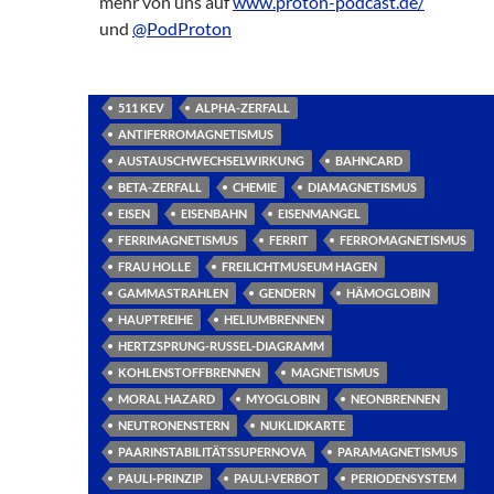
mehr von uns auf
www.proton-podcast.de/
und
@PodProton
511 KEV
ALPHA-ZERFALL
ANTIFERROMAGNETISMUS
AUSTAUSCHWECHSELWIRKUNG
BAHNCARD
BETA-ZERFALL
CHEMIE
DIAMAGNETISMUS
EISEN
EISENBAHN
EISENMANGEL
FERRIMAGNETISMUS
FERRIT
FERROMAGNETISMUS
FRAU HOLLE
FREILICHTMUSEUM HAGEN
GAMMASTRAHLEN
GENDERN
HÄMOGLOBIN
HAUPTREIHE
HELIUMBRENNEN
HERTZSPRUNG-RUSSEL-DIAGRAMM
KOHLENSTOFFBRENNEN
MAGNETISMUS
MORAL HAZARD
MYOGLOBIN
NEONBRENNEN
NEUTRONENSTERN
NUKLIDKARTE
PAARINSTABILITÄTSSUPERNOVA
PARAMAGNETISMUS
PAULI-PRINZIP
PAULI-VERBOT
PERIODENSYSTEM