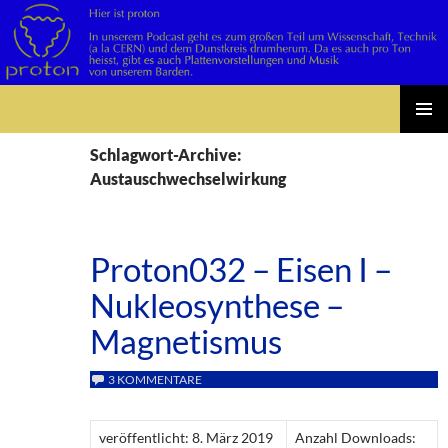
Suchen
Zum
PRIMÄR
Inhalt
Schlagwort-Archive:
MENÜ
springen
Austauschwechselwirkung
Proton032 – Eisen I –
Nukleosynthese –
Magnetismus
3 KOMMENTARE
veröffentlicht: 8. März 2019
Anzahl Downloads: