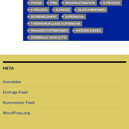
PHYSIK
PISN
PROKRASTINATION
R-PROZESS
S-PROZESS
SCHWEIZ
SILIZIUMBRENNEN
SPURENELEMENT
SUPERNOVA
THERMONUKLEARE SUPERNOVA
WASSERSTOFFBRENNEN
WEISSER ZWERG
ZEREBRALE VASKULITIS
META
Anmelden
Eintrags-Feed
Kommentar-Feed
WordPress.org