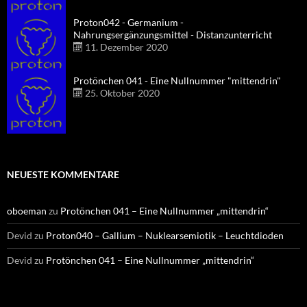
Proton042 - Germanium -
Nahrungsergänzungsmittel - Distanzunterricht
11. Dezember 2020
Protönchen 041 - Eine Nullnummer "mittendrin"
25. Oktober 2020
NEUESTE KOMMENTARE
oboeman
zu
Protönchen 041 – Eine Nullnummer „mittendrin“
Devid
zu
Proton040 – Gallium – Nuklearsemiotik – Leuchtdioden
Devid
zu
Protönchen 041 – Eine Nullnummer „mittendrin“