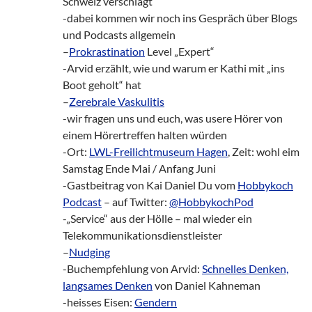
Schweiz verschlägt
-dabei kommen wir noch ins Gespräch über Blogs
und Podcasts allgemein
–
Prokrastination
Level „Expert“
-Arvid erzählt, wie und warum er Kathi mit „ins
Boot geholt“ hat
–
Zerebrale Vaskulitis
-wir fragen uns und euch, was usere Hörer von
einem Hörertreffen halten würden
-Ort:
LWL-Freilichtmuseum Hagen
, Zeit: wohl eim
Samstag Ende Mai / Anfang Juni
-Gastbeitrag von Kai Daniel Du vom
Hobbykoch
Podcast
– auf Twitter:
@HobbykochPod
-„Service“ aus der Hölle – mal wieder ein
Telekommunikationsdienstleister
–
Nudging
-Buchempfehlung von Arvid:
Schnelles Denken,
langsames Denken
von Daniel Kahneman
-heisses Eisen:
Gendern