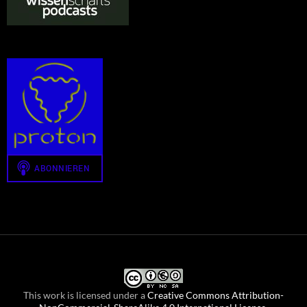
This work is licensed under a
Creative Commons Attribution-