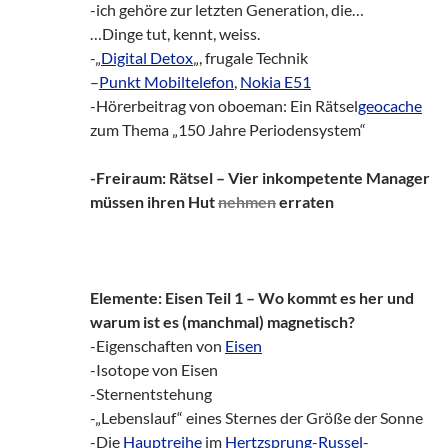
-ich gehöre zur letzten Generation, die…
…Dinge tut, kennt, weiss.
-„
Digital Detox
„, frugale Technik
–
Punkt Mobiltelefon
,
Nokia E51
-Hörerbeitrag von oboeman: Ein Rätsel
geocache
zum Thema „150 Jahre Periodensystem“
-Freiraum: Rätsel – Vier inkompetente Manager
müssen ihren Hut
nehmen
erraten
Elemente: Eisen Teil 1 – Wo kommt es her und
warum ist es (manchmal) magnetisch?
-Eigenschaften von
Eisen
-Isotope von Eisen
-Sternentstehung
-„Lebenslauf“ eines Sternes der Größe der Sonne
-Die
Hauptreihe
im
Hertzsprung-Russel-