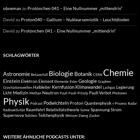
oboeman
zu
Protönchen 041 – Eine Nullnummer „mittendrin“
Devid
zu
Proton040 – Gallium – Nuklearsemiotik – Leuchtdioden
Devid
zu
Protönchen 041 – Eine Nullnummer „mittendrin“
SCHLAGWÖRTER
Chemie
Biologie
Astronomie
Botanik
Betazerfall
CERN
Einstein
Geologie
Elektron
Element
Elemente
Ester
Graphen
Kernfusion
Klimawandel
Halbleiter
Legierung
Gravitationswellen
Lachgas
Medizin
Neutron
Licht
Pauli-Verbot
Methan
Pauli
Pauli-Prinzip
Photonen
Physik
Podwichteln
Proton
Quantenphysik
Podcast
r-Prozess
Radar
Spannung
Raumfahrt
Relativitätstheorie
Strom
Radioaktivität
Sonne
Supernova
Teilchenphysik
Teilchen
Weisser Zwerg
Zucker
WEITERE ÄHNLICHE PODCASTS UNTER: