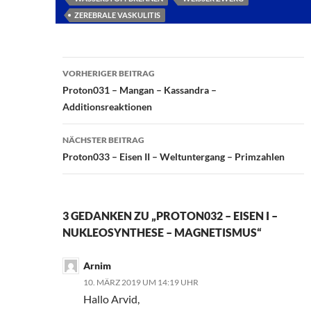
ZEREBRALE VASKULITIS
Beitragsnavigation
VORHERIGER BEITRAG
Proton031 – Mangan – Kassandra –
Additionsreaktionen
NÄCHSTER BEITRAG
Proton033 – Eisen II – Weltuntergang – Primzahlen
3 GEDANKEN ZU „PROTON032 – EISEN I –
NUKLEOSYNTHESE – MAGNETISMUS“
Arnim
10. MÄRZ 2019 UM 14:19 UHR
Hallo Arvid,