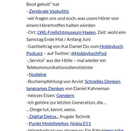
Boot geholt“ hat
–
Zerebrale Vaskulitis
-wir fragen uns und euch, was usere Hörer von
einem Hörertreffen halten würden
-Ort:
LWL-Freilichtmuseum Hagen
, Zeit: wohl eim
Samstag Ende Mai / Anfang Juni
-Gastbeitrag von Kai Daniel Du vom
Hobbykoch
Podcast
– auf Twitter:
@HobbykochPod
-„Service“ aus der Hölle – mal wieder ein
Telekommunikationsdienstleister
–
Nudging
-Buchempfehlung von Arvid:
Schnelles Denken,
langsames Denken
von Daniel Kahneman
-heisses Eisen:
Gendern
-ich gehöre zur letzten Generation, die…
…Dinge tut, kennt, weiss.
-„
Digital Detox
„, frugale Technik
–
Punkt Mobiltelefon
,
Nokia E51
-Hörerbeitrag von oboeman: Ein Rätsel
geocache