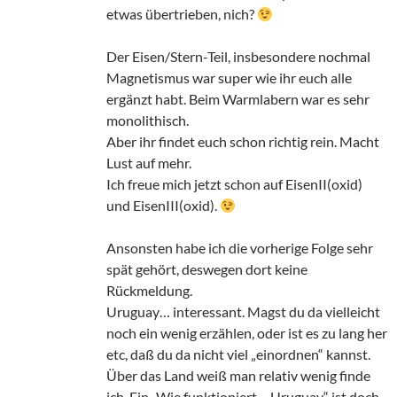
etwas übertrieben, nich?
Der Eisen/Stern-Teil, insbesondere nochmal
Magnetismus war super wie ihr euch alle
ergänzt habt. Beim Warmlabern war es sehr
monolithisch.
Aber ihr findet euch schon richtig rein. Macht
Lust auf mehr.
Ich freue mich jetzt schon auf EisenII(oxid)
und EisenIII(oxid).
Ansonsten habe ich die vorherige Folge sehr
spät gehört, deswegen dort keine
Rückmeldung.
Uruguay… interessant. Magst du da vielleicht
noch ein wenig erzählen, oder ist es zu lang her
etc, daß du da nicht viel „einordnen“ kannst.
Über das Land weiß man relativ wenig finde
ich. Ein „Wie funktioniert… Uruguay“ ist doch