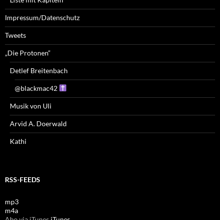
Impressum/Datenschutz
Tweets
„Die Protonen“
Detlef Breitenbach
@blackmac42
Musik von Uli
Arvid A. Doerwald
Kathi
RSS-FEEDS
mp3
m4a
Abo via iTunes
iTunes