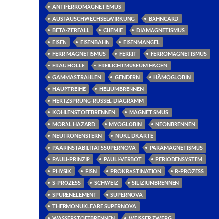
ANTIFERROMAGNETISMUS
AUSTAUSCHWECHSELWIRKUNG
BAHNCARD
BETA-ZERFALL
CHEMIE
DIAMAGNETISMUS
EISEN
EISENBAHN
EISENMANGEL
FERRIMAGNETISMUS
FERRIT
FERROMAGNETISMUS
FRAU HOLLE
FREILICHTMUSEUM HAGEN
GAMMASTRAHLEN
GENDERN
HÄMOGLOBIN
HAUPTREIHE
HELIUMBRENNEN
HERTZSPRUNG-RUSSEL-DIAGRAMM
KOHLENSTOFFBRENNEN
MAGNETISMUS
MORAL HAZARD
MYOGLOBIN
NEONBRENNEN
NEUTRONENSTERN
NUKLIDKARTE
PAARINSTABILITÄTSSUPERNOVA
PARAMAGNETISMUS
PAULI-PRINZIP
PAULI-VERBOT
PERIODENSYSTEM
PHYSIK
PISN
PROKRASTINATION
R-PROZESS
S-PROZESS
SCHWEIZ
SILIZIUMBRENNEN
SPURENELEMENT
SUPERNOVA
THERMONUKLEARE SUPERNOVA
WASSERSTOFFBRENNEN
WEISSER ZWERG