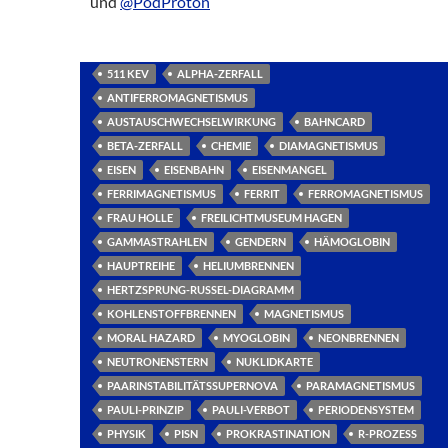
und
@PodProton
511 KEV
ALPHA-ZERFALL
ANTIFERROMAGNETISMUS
AUSTAUSCHWECHSELWIRKUNG
BAHNCARD
BETA-ZERFALL
CHEMIE
DIAMAGNETISMUS
EISEN
EISENBAHN
EISENMANGEL
FERRIMAGNETISMUS
FERRIT
FERROMAGNETISMUS
FRAU HOLLE
FREILICHTMUSEUM HAGEN
GAMMASTRAHLEN
GENDERN
HÄMOGLOBIN
HAUPTREIHE
HELIUMBRENNEN
HERTZSPRUNG-RUSSEL-DIAGRAMM
KOHLENSTOFFBRENNEN
MAGNETISMUS
MORAL HAZARD
MYOGLOBIN
NEONBRENNEN
NEUTRONENSTERN
NUKLIDKARTE
PAARINSTABILITÄTSSUPERNOVA
PARAMAGNETISMUS
PAULI-PRINZIP
PAULI-VERBOT
PERIODENSYSTEM
PHYSIK
PISN
PROKRASTINATION
R-PROZESS