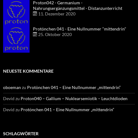
Proton042 - Germanium -
Nahrungsergänzungsmittel - Distanzunterricht
11. Dezember 2020
Protönchen 041 - Eine Nullnummer "mittendrin"
25. Oktober 2020
NEUESTE KOMMENTARE
oboeman
zu
Protönchen 041 – Eine Nullnummer „mittendrin“
Devid
zu
Proton040 – Gallium – Nuklearsemiotik – Leuchtdioden
Devid
zu
Protönchen 041 – Eine Nullnummer „mittendrin“
SCHLAGWÖRTER