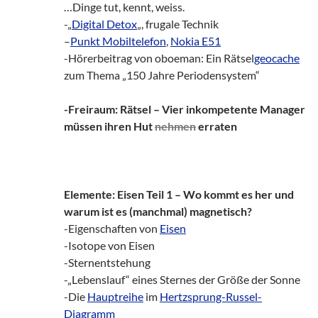
…Dinge tut, kennt, weiss.
-„
Digital Detox
„, frugale Technik
–
Punkt Mobiltelefon
,
Nokia E51
-Hörerbeitrag von oboeman: Ein Rätsel
geocache
zum Thema „150 Jahre Periodensystem“
-Freiraum: Rätsel – Vier inkompetente Manager
müssen ihren Hut
nehmen
erraten
Elemente: Eisen Teil 1 – Wo kommt es her und
warum ist es (manchmal) magnetisch?
-Eigenschaften von
Eisen
-Isotope von Eisen
-Sternentstehung
-„Lebenslauf“ eines Sternes der Größe der Sonne
-Die
Hauptreihe
im
Hertzsprung-Russel-
Diagramm