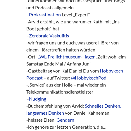
-dabei kommen wir noch ins Gespräch über Blogs
und Podcasts allgemein
–
Prokrastination
Level „Expert“
-Arvid erzählt, wie und warum er Kathi mit „ins
Boot geholt“ hat
–
Zerebrale Vaskulitis
-wir fragen uns und euch, was usere Hörer von
einem Hörertreffen halten würden
-Ort:
LWL-Freilichtmuseum Hagen
, Zeit: wohl eim
Samstag Ende Mai / Anfang Juni
-Gastbeitrag von Kai Daniel Du vom
Hobbykoch
Podcast
– auf Twitter:
@HobbykochPod
-„Service“ aus der Hölle – mal wieder ein
Telekommunikationsdienstleister
–
Nudging
-Buchempfehlung von Arvid:
Schnelles Denken,
langsames Denken
von Daniel Kahneman
-heisses Eisen:
Gendern
-ich gehöre zur letzten Generation, die…