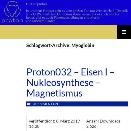
Suchen
Zum
PRIMÄR
Inhalt
Schlagwort-Archive: Myoglobin
MENÜ
springen
Proton032 – Eisen I –
Nukleosynthese –
Magnetismus
3 KOMMENTARE
veröffentlicht: 8. März 2019
Anzahl Downloads:
16:38
2.626