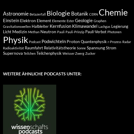
Chemie
Biologie
Astronomie
Botanik
Betazerfall
CERN
Einstein
Geologie
Elektron
Element
Elemente
Ester
Graphen
Kernfusion
Klimawandel
Halbleiter
Legierung
Gravitationswellen
Lachgas
Medizin
Neutron
Licht
Pauli-Verbot
Methan
Pauli
Pauli-Prinzip
Photonen
Physik
Podwichteln
Proton
Quantenphysik
Podcast
r-Prozess
Radar
Spannung
Raumfahrt
Relativitätstheorie
Strom
Radioaktivität
Sonne
Supernova
Teilchenphysik
Teilchen
Weisser Zwerg
Zucker
WEITERE ÄHNLICHE PODCASTS UNTER: