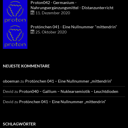
Proton042 - Germanium -
Nahrungsergänzungsmittel - Distanzunterricht
11. Dezember 2020
Protönchen 041 - Eine Nullnummer "mittendrin"
25. Oktober 2020
NEUESTE KOMMENTARE
oboeman
zu
Protönchen 041 – Eine Nullnummer „mittendrin“
Devid
zu
Proton040 – Gallium – Nuklearsemiotik – Leuchtdioden
Devid
zu
Protönchen 041 – Eine Nullnummer „mittendrin“
SCHLAGWÖRTER