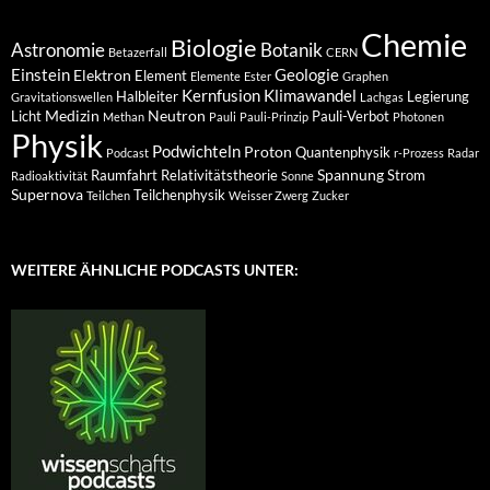
Chemie
Biologie
Astronomie
Botanik
Betazerfall
CERN
Einstein
Geologie
Elektron
Element
Elemente
Ester
Graphen
Kernfusion
Klimawandel
Halbleiter
Legierung
Gravitationswellen
Lachgas
Medizin
Neutron
Licht
Pauli-Verbot
Methan
Pauli
Pauli-Prinzip
Photonen
Physik
Podwichteln
Proton
Quantenphysik
Podcast
r-Prozess
Radar
Spannung
Raumfahrt
Relativitätstheorie
Strom
Radioaktivität
Sonne
Supernova
Teilchenphysik
Teilchen
Weisser Zwerg
Zucker
WEITERE ÄHNLICHE PODCASTS UNTER: