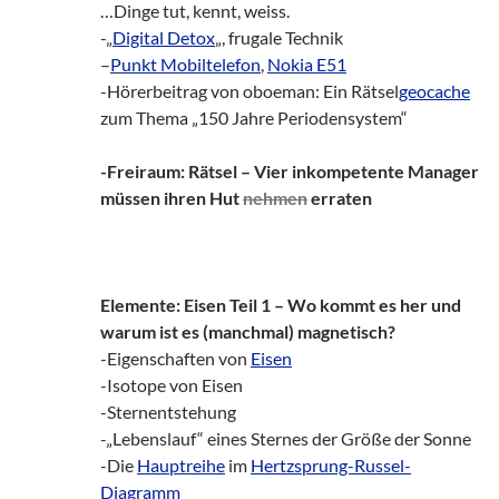
…Dinge tut, kennt, weiss.
-„
Digital Detox
„, frugale Technik
–
Punkt Mobiltelefon
,
Nokia E51
-Hörerbeitrag von oboeman: Ein Rätsel
geocache
zum Thema „150 Jahre Periodensystem“
-Freiraum: Rätsel – Vier inkompetente Manager
müssen ihren Hut
nehmen
erraten
Elemente: Eisen Teil 1 – Wo kommt es her und
warum ist es (manchmal) magnetisch?
-Eigenschaften von
Eisen
-Isotope von Eisen
-Sternentstehung
-„Lebenslauf“ eines Sternes der Größe der Sonne
-Die
Hauptreihe
im
Hertzsprung-Russel-
Diagramm