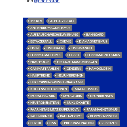
und
@PodProton
511 KEV
ALPHA-ZERFALL
ANTIFERROMAGNETISMUS
AUSTAUSCHWECHSELWIRKUNG
BAHNCARD
BETA-ZERFALL
CHEMIE
DIAMAGNETISMUS
EISEN
EISENBAHN
EISENMANGEL
FERRIMAGNETISMUS
FERRIT
FERROMAGNETISMUS
FRAU HOLLE
FREILICHTMUSEUM HAGEN
GAMMASTRAHLEN
GENDERN
HÄMOGLOBIN
HAUPTREIHE
HELIUMBRENNEN
HERTZSPRUNG-RUSSEL-DIAGRAMM
KOHLENSTOFFBRENNEN
MAGNETISMUS
MORAL HAZARD
MYOGLOBIN
NEONBRENNEN
NEUTRONENSTERN
NUKLIDKARTE
PAARINSTABILITÄTSSUPERNOVA
PARAMAGNETISMUS
PAULI-PRINZIP
PAULI-VERBOT
PERIODENSYSTEM
PHYSIK
PISN
PROKRASTINATION
R-PROZESS