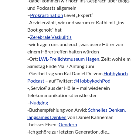
-dabei kommen wir noch ins Gespräch über Blogs
und Podcasts allgemein
–
Prokrastination
Level „Expert“
-Arvid erzählt, wie und warum er Kathi mit „ins
Boot geholt“ hat
–
Zerebrale Vaskulitis
-wir fragen uns und euch, was usere Hörer von
einem Hörertreffen halten würden
-Ort:
LWL-Freilichtmuseum Hagen
, Zeit: wohl eim
Samstag Ende Mai / Anfang Juni
-Gastbeitrag von Kai Daniel Du vom
Hobbykoch
Podcast
– auf Twitter:
@HobbykochPod
-„Service“ aus der Hölle – mal wieder ein
Telekommunikationsdienstleister
–
Nudging
-Buchempfehlung von Arvid:
Schnelles Denken,
langsames Denken
von Daniel Kahneman
-heisses Eisen:
Gendern
-ich gehöre zur letzten Generation, die…