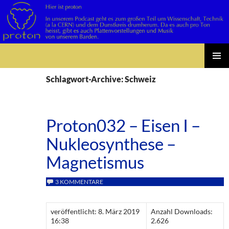
Suchen
Zum
PRIMÄR
Inhalt
Schlagwort-Archive: Schweiz
MENÜ
springen
Proton032 – Eisen I –
Nukleosynthese –
Magnetismus
3 KOMMENTARE
veröffentlicht: 8. März 2019
Anzahl Downloads:
16:38
2.626