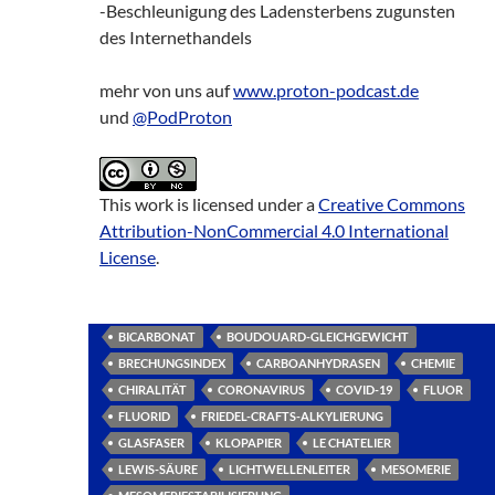
-Beschleunigung des Ladensterbens zugunsten
des Internethandels
mehr von uns auf
www.proton-podcast.de
und
@PodProton
This work is licensed under a
Creative Commons
Attribution-NonCommercial 4.0 International
License
.
BICARBONAT
BOUDOUARD-GLEICHGEWICHT
BRECHUNGSINDEX
CARBOANHYDRASEN
CHEMIE
CHIRALITÄT
CORONAVIRUS
COVID-19
FLUOR
FLUORID
FRIEDEL-CRAFTS-ALKYLIERUNG
GLASFASER
KLOPAPIER
LE CHATELIER
LEWIS-SÄURE
LICHTWELLENLEITER
MESOMERIE