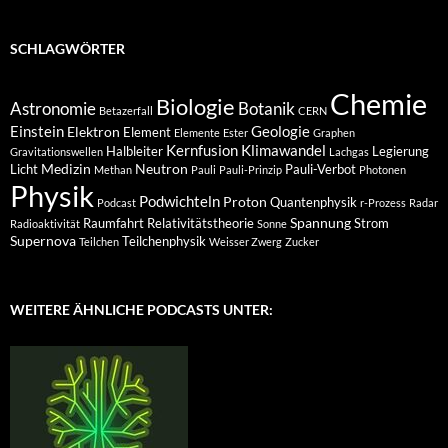
SCHLAGWÖRTER
Chemie
Biologie
Astronomie
Botanik
Betazerfall
CERN
Einstein
Geologie
Elektron
Element
Elemente
Ester
Graphen
Kernfusion
Klimawandel
Halbleiter
Legierung
Gravitationswellen
Lachgas
Medizin
Neutron
Licht
Pauli-Verbot
Methan
Pauli
Pauli-Prinzip
Photonen
Physik
Podwichteln
Proton
Quantenphysik
Podcast
r-Prozess
Radar
Spannung
Raumfahrt
Relativitätstheorie
Strom
Radioaktivität
Sonne
Supernova
Teilchenphysik
Teilchen
Weisser Zwerg
Zucker
WEITERE ÄHNLICHE PODCASTS UNTER: