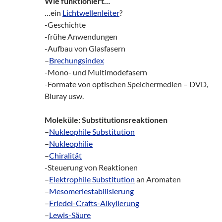
Wie funktioniert…
…ein
Lichtwellenleiter
?
-Geschichte
-frühe Anwendungen
-Aufbau von Glasfasern
–
Brechungsindex
-Mono- und Multimodefasern
-Formate von optischen Speichermedien – DVD,
Bluray usw.
Moleküle: Substitutionsreaktionen
–
Nukleophile Substitution
–
Nukleophilie
–
Chiralität
-Steuerung von Reaktionen
–
Elektrophile Substitution
an Aromaten
–
Mesomeriestabilisierung
–
Friedel-Crafts-Alkylierung
–
Lewis-Säure