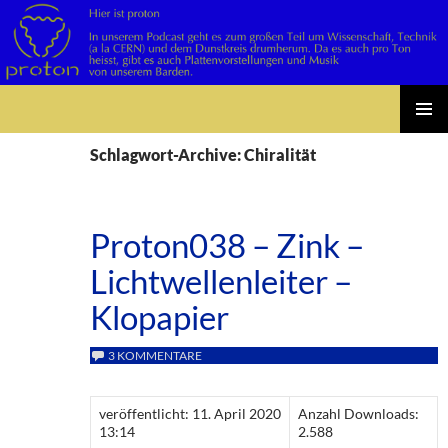
Suchen
Zum
PRIMÄR
Inhalt
Schlagwort-Archive: Chiralität
MENÜ
springen
Proton038 – Zink –
Lichtwellenleiter –
Klopapier
3 KOMMENTARE
veröffentlicht: 11. April 2020
Anzahl Downloads:
13:14
2.588