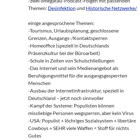
-zwei omegatau-Podcast-Folgen mit passenden
Themen:
Desinfektion
und
Historische Netzwerke/
einige angesprochene Themen:
-Tourismus, Urlaubsplanung, geschlossene
Grenzen, Ausgangs-/Kontaktsperren
-Homeoffice (speziell in Deutschlands
Präsenzkultur bei der Büroarbeit)
-Schule in Zeiten von Schulschließungen
-Das Internet und sein Medienangebot als
Beruhigungsmittel für die ausgangsgesperrten
Menschen
-Ausbau der Internetinfrastruktur, speziell in
Deutschland – jetzt noch sinnvoller
-Kampf der Systeme: Populisten können
missliebige Personen wegsperren, aber kein Virus
-USA: Populist + löchriges Sozialsystem + libertäre
Cowboys + SEHR viele Waffen = Stoff für nichts
Gutes