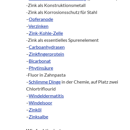
-Zink als Konstruktionsmetall
-Zink als Korrosionsschutz für Stahl
–
Opferanode
–
Verzinken
–
Zink-Kohle-Zelle
-Zink als essentielles Spurenelement
–
Carboanhydrasen
–
Zinkfingerprotein
–
Bicarbonat
–
Phytinsäure
-Fluor in Zahnpasta
–
Schlimme Dinge
in der Chemie, auf Platz zwei
Chlortriflourid
–
Windeldermatitis
–
Windelsoor
–
Zinköl
–
Zinksalbe