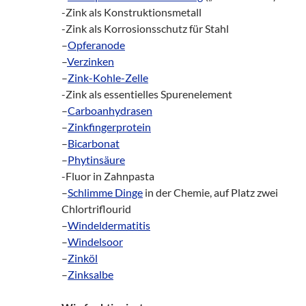
-Zink als Konstruktionsmetall
-Zink als Korrosionsschutz für Stahl
–
Opferanode
–
Verzinken
–
Zink-Kohle-Zelle
-Zink als essentielles Spurenelement
–
Carboanhydrasen
–
Zinkfingerprotein
–
Bicarbonat
–
Phytinsäure
-Fluor in Zahnpasta
–
Schlimme Dinge
in der Chemie, auf Platz zwei
Chlortriflourid
–
Windeldermatitis
–
Windelsoor
–
Zinköl
–
Zinksalbe