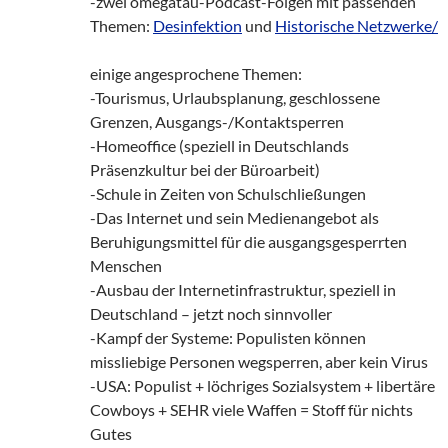
-zwei omegatau-Podcast-Folgen mit passenden
Themen:
Desinfektion
und
Historische Netzwerke/
einige angesprochene Themen:
-Tourismus, Urlaubsplanung, geschlossene
Grenzen, Ausgangs-/Kontaktsperren
-Homeoffice (speziell in Deutschlands
Präsenzkultur bei der Büroarbeit)
-Schule in Zeiten von Schulschließungen
-Das Internet und sein Medienangebot als
Beruhigungsmittel für die ausgangsgesperrten
Menschen
-Ausbau der Internetinfrastruktur, speziell in
Deutschland – jetzt noch sinnvoller
-Kampf der Systeme: Populisten können
missliebige Personen wegsperren, aber kein Virus
-USA: Populist + löchriges Sozialsystem + libertäre
Cowboys + SEHR viele Waffen = Stoff für nichts
Gutes