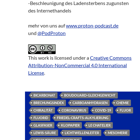
-Beschleunigung des Ladensterbens zugunsten
des Internethandels
mehr von uns auf
www.proton-podcast.de
und
@PodProton
This work is licensed under a
Creative Commons
Attribution-NonCommercial 4.0 International
License
.
BICARBONAT
BOUDOUARD-GLEICHGEWICHT
BRECHUNGSINDEX
CARBOANHYDRASEN
CHEMIE
CHIRALITÄT
CORONAVIRUS
COVID-19
FLUOR
FLUORID
FRIEDEL-CRAFTS-ALKYLIERUNG
GLASFASER
KLOPAPIER
LE CHATELIER
LEWIS-SÄURE
LICHTWELLENLEITER
MESOMERIE