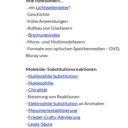
Wie funktioniert…
…ein
Lichtwellenleiter
?
-Geschichte
-frühe Anwendungen
-Aufbau von Glasfasern
–
Brechungsindex
-Mono- und Multimodefasern
-Formate von optischen Speichermedien – DVD,
Bluray usw.
Moleküle: Substitutionsreaktionen
–
Nukleophile Substitution
–
Nukleophilie
–
Chiralität
-Steuerung von Reaktionen
–
Elektrophile Substitution
an Aromaten
–
Mesomeriestabilisierung
–
Friedel-Crafts-Alkylierung
–
Lewis-Säure