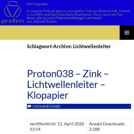
Suchen
Zum
PRIMÄR
Inhalt
Schlagwort-Archive: Lichtwellenleiter
MENÜ
springen
Proton038 – Zink –
Lichtwellenleiter –
Klopapier
3 KOMMENTARE
veröffentlicht: 11. April 2020
Anzahl Downloads:
13:14
2.588