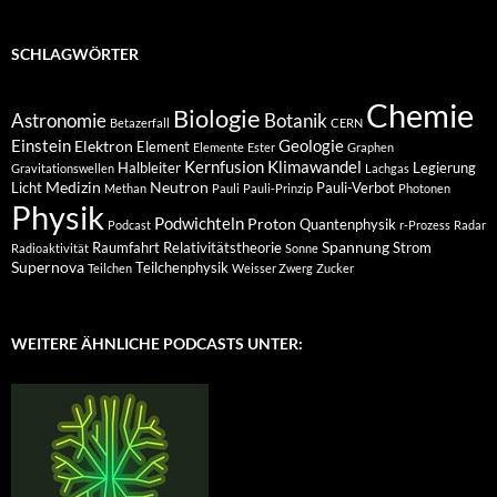
SCHLAGWÖRTER
Chemie
Biologie
Astronomie
Botanik
Betazerfall
CERN
Einstein
Geologie
Elektron
Element
Elemente
Ester
Graphen
Kernfusion
Klimawandel
Halbleiter
Legierung
Gravitationswellen
Lachgas
Medizin
Neutron
Licht
Pauli-Verbot
Methan
Pauli
Pauli-Prinzip
Photonen
Physik
Podwichteln
Proton
Quantenphysik
Podcast
r-Prozess
Radar
Spannung
Raumfahrt
Relativitätstheorie
Strom
Radioaktivität
Sonne
Supernova
Teilchenphysik
Teilchen
Weisser Zwerg
Zucker
WEITERE ÄHNLICHE PODCASTS UNTER: