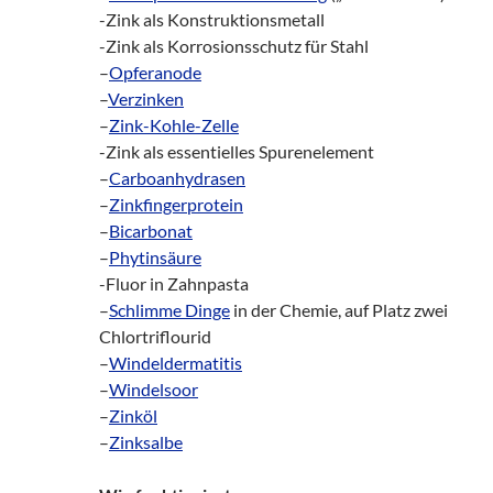
-Zink als Konstruktionsmetall
-Zink als Korrosionsschutz für Stahl
–
Opferanode
–
Verzinken
–
Zink-Kohle-Zelle
-Zink als essentielles Spurenelement
–
Carboanhydrasen
–
Zinkfingerprotein
–
Bicarbonat
–
Phytinsäure
-Fluor in Zahnpasta
–
Schlimme Dinge
in der Chemie, auf Platz zwei
Chlortriflourid
–
Windeldermatitis
–
Windelsoor
–
Zinköl
–
Zinksalbe