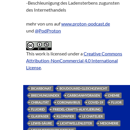
-Beschleunigung des Ladensterbens zugunsten
des Internethandels
mehr von uns auf
www.proton-podcast.de
und
@PodProton
This work is licensed under a
Creative Commons
Attribution-NonCommercial 4.0 International
License
.
BICARBONAT
BOUDOUARD-GLEICHGEWICHT
BRECHUNGSINDEX
CARBOANHYDRASEN
CHEMIE
CHIRALITÄT
CORONAVIRUS
COVID-19
FLUOR
FLUORID
FRIEDEL-CRAFTS-ALKYLIERUNG
GLASFASER
KLOPAPIER
LE CHATELIER
LEWIS-SÄURE
LICHTWELLENLEITER
MESOMERIE