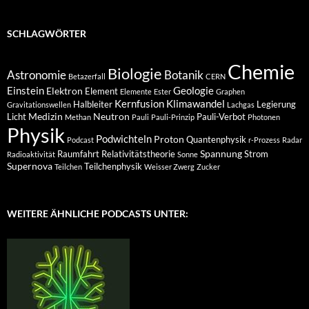
SCHLAGWÖRTER
Chemie
Biologie
Astronomie
Botanik
Betazerfall
CERN
Einstein
Geologie
Elektron
Element
Elemente
Ester
Graphen
Kernfusion
Klimawandel
Halbleiter
Legierung
Gravitationswellen
Lachgas
Medizin
Neutron
Licht
Pauli-Verbot
Methan
Pauli
Pauli-Prinzip
Photonen
Physik
Podwichteln
Proton
Quantenphysik
Podcast
r-Prozess
Radar
Spannung
Raumfahrt
Relativitätstheorie
Strom
Radioaktivität
Sonne
Supernova
Teilchenphysik
Teilchen
Weisser Zwerg
Zucker
WEITERE ÄHNLICHE PODCASTS UNTER: