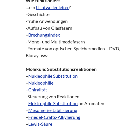
Wie funktioniert…
…ein
Lichtwellenleiter
?
-Geschichte
-frühe Anwendungen
-Aufbau von Glasfasern
–
Brechungsindex
-Mono- und Multimodefasern
-Formate von optischen Speichermedien – DVD,
Bluray usw.
Moleküle: Substitutionsreaktionen
–
Nukleophile Substitution
–
Nukleophilie
–
Chiralität
-Steuerung von Reaktionen
–
Elektrophile Substitution
an Aromaten
–
Mesomeriestabilisierung
–
Friedel-Crafts-Alkylierung
–
Lewis-Säure