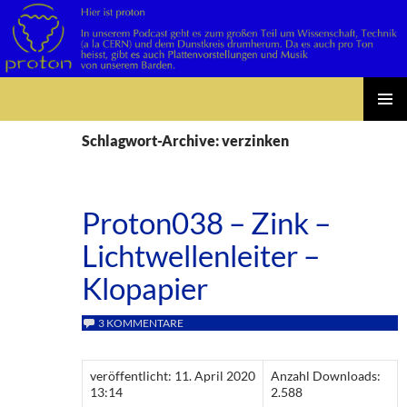
Suchen
Zum
PRIMÄR
Inhalt
Schlagwort-Archive: verzinken
MENÜ
springen
Proton038 – Zink –
Lichtwellenleiter –
Klopapier
3 KOMMENTARE
veröffentlicht: 11. April 2020
Anzahl Downloads:
13:14
2.588