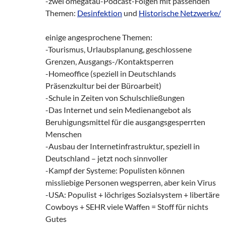
-zwei omegatau-Podcast-Folgen mit passenden
Themen:
Desinfektion
und
Historische Netzwerke/
einige angesprochene Themen:
-Tourismus, Urlaubsplanung, geschlossene
Grenzen, Ausgangs-/Kontaktsperren
-Homeoffice (speziell in Deutschlands
Präsenzkultur bei der Büroarbeit)
-Schule in Zeiten von Schulschließungen
-Das Internet und sein Medienangebot als
Beruhigungsmittel für die ausgangsgesperrten
Menschen
-Ausbau der Internetinfrastruktur, speziell in
Deutschland – jetzt noch sinnvoller
-Kampf der Systeme: Populisten können
missliebige Personen wegsperren, aber kein Virus
-USA: Populist + löchriges Sozialsystem + libertäre
Cowboys + SEHR viele Waffen = Stoff für nichts
Gutes