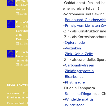
Proton043 - Arsen -
-Oxidationsstufen und Is
Impfstoffe - Blue
einem dreiviertel Jahr)
Guitars
-Vorkommen und Gewinn
2. Juni 2021
–
Boudouard-Gleichgewic
Proton042 -
–
Prinzip vom kleinsten Z
Germanium -
-Zink als Konstruktionsme
Nahrungsergänzungs
mittel -
-Zink als Korrosionsschutz
Distanzunterricht
–
Opferanode
11. Dezember 2020
–
Verzinken
Protönchen 041 - Eine
–
Zink-Kohle-Zelle
Nullnummer
-Zink als essentielles Spu
"mittendrin"
–
Carboanhydrasen
25. Oktober 2020
–
Zinkfingerprotein
–
Bicarbonat
–
Phytinsäure
NEUESTE KOMMENTARE
-Fluor in Zahnpasta
–
Schlimme Dinge
in der Ch
oboeman
zu
Protönchen 041 –
Eine Nullnummer „mittendrin“
–
Windeldermatitis
Devid
zu
Proton040 – Gallium
–
Windelsoor