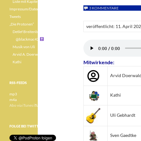
Liste mit Kapiteln
3 KOMMENTARE
Impressum/Datenschutz
Tweets
„Die Protonen“
veröffentlicht: 11. April 20
Detlef Breitenbach
@blackmac42
Musik von Uli
Arvid A. Doerwald
Mitwirkende:
Kathi
Arvid Doerwal
RSS-FEEDS
mp3
Kathi
m4a
Abo via iTunes
iTunes
Uli Gebhardt
FOLGE BEI TWITTER
Sven Gaedtke