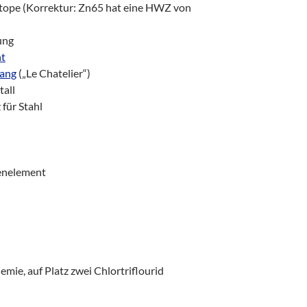
otope (Korrektur: Zn65 hat eine HWZ von
ung
ht
wang
(„Le Chatelier“)
tall
 für Stahl
renelement
emie, auf Platz zwei Chlortriflourid