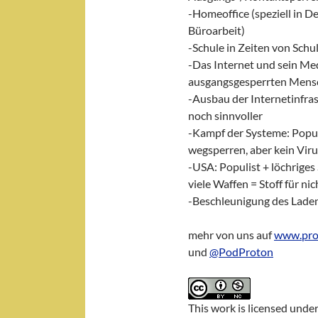
-Homeoffice (speziell in D
Büroarbeit)
-Schule in Zeiten von Sch
-Das Internet und sein Me
ausgangsgesperrten Mens
-Ausbau der Internetinfrast
noch sinnvoller
-Kampf der Systeme: Popul
wegsperren, aber kein Viru
-USA: Populist + löchrige
viele Waffen = Stoff für ni
-Beschleunigung des Lade
mehr von uns auf
www.pro
und
@PodProton
This work is licensed unde