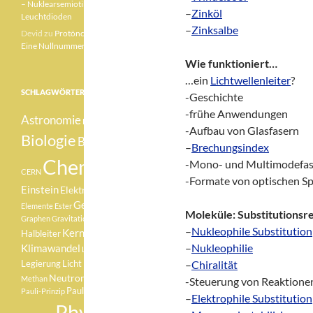
– Nuklearsemiotik –
–
Zinköl
Leuchtdioden
–
Zinksalbe
Devid
zu
Protönchen 041 –
Eine Nullnummer „mittendrin“
Wie funktioniert…
…ein
Lichtwellenleiter
?
SCHLAGWÖRTER
-Geschichte
-frühe Anwendungen
Astronomie
Betazerfall
-Aufbau von Glasfasern
Biologie
Botanik
–
Brechungsindex
Chemie
-Mono- und Multimodefa
CERN
-Formate von optischen S
Einstein
Elektron
Element
Geologie
Elemente
Ester
Moleküle: Substitutionsr
Graphen
Gravitationswellen
–
Nukleophile Substitution
Kernfusion
Halbleiter
–
Nukleophilie
Klimawandel
Lachgas
Medizin
–
Chiralität
Legierung
Licht
Neutron
Methan
Pauli
-Steuerung von Reaktione
Pauli-Verbot
Pauli-Prinzip
–
Elektrophile Substitution
Physik