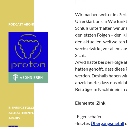
Wir machen weiter im Per
Uli erklärt uns in Wie fun
PODCAST ABONNIEREN
Schluß unterhalten wir un
der letzten Folgen – den 
den aktuellen, weltweiten
wechselwirkt, vor allem aus
Sicht.
Arvid hatte bei der Folge
hatten gehofft, dass diese
werden. Deshalb haben wir
abzeichnete, dass das nich
Beiträge im Nachhinein in 
Elemente: Zink
BISHERIGE FOLGEN ………………
ALLE ÄLTEREN FOLGEN IM
-Eigenschafen
ARCHIV
-letztes
Übergangsmetall
d