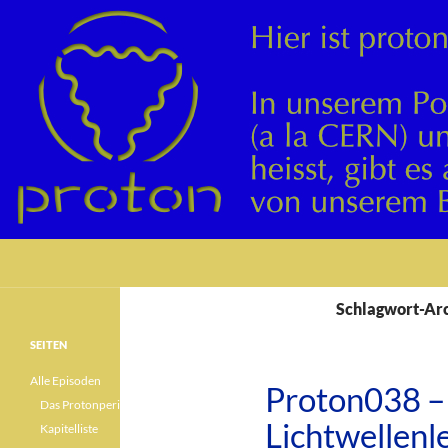
Suchen
Schlagwort-Arc
SEITEN
Alle Episoden
Proton038 – 
Das Protonperiodensystem
Lichtwellenle
Kapitelliste