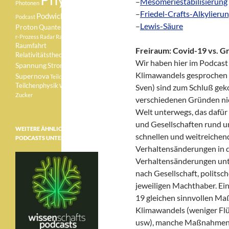
–
Mesomeriestabilisierung
Photonen
–
Friedel-Crafts-Alkylieru
Podwichteln
Podcast
–
Lewis-Säure
Proton
Quantenphysik
r-Prozess
Radar
Radioaktivität
Raumfahrt
Freiraum: Covid-19 vs. G
Relativitätstheorie
Sonne
Wir haben hier im Podcast 
Spannung
Strom
Klimawandels gesprochen 
Supernova
Teilchen
Teilchenphysik
Weisser Zwerg
Sven) sind zum Schluß gek
Zucker
verschiedenen Gründen nicht
Welt unterwegs, das dafür 
und Gesellschaften rund um
WEITERE ÄHNLICHE
schnellen und weitreiche
PODCASTS UNTER:
Verhaltensänderungen in d
Verhaltensänderungen unte
nach Gesellschaft, polits
jeweiligen Machthaber. Ein
19 gleichen sinnvollen M
Klimawandels (weniger Flüg
usw), manche Maßnahmen e