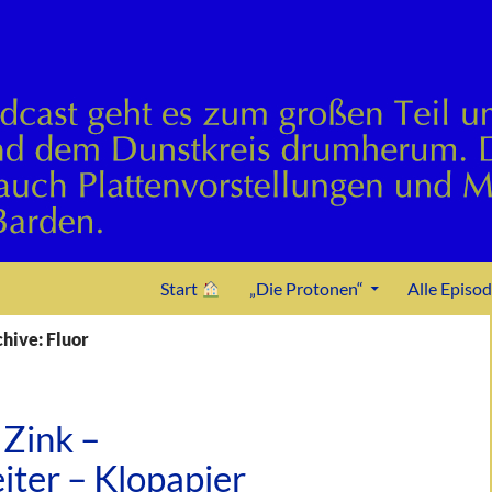
Zum Inhalt springen
Start
„Die Protonen“
Alle Episo
hive: Fluor
Zink –
iter – Klopapier