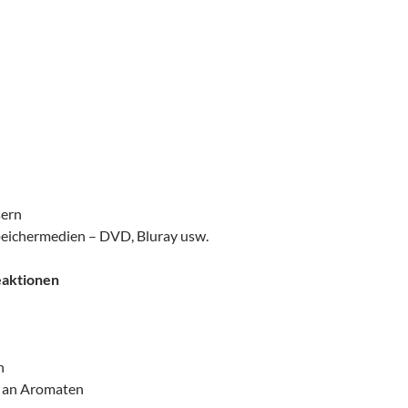
sern
peichermedien – DVD, Bluray usw.
eaktionen
n
an Aromaten