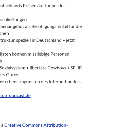
eutschlands Präsenzkultur bei der
ulschließungen
dienangebot als Beruhigungsmittel für die
chen
ruktur, speziell in Deutschland – jetzt
isten können missliebige Personen
s
s Sozialsystem + libertäre Cowboys + SEHR
chts Gutes
nsterbens zugunsten des Internethandels
ton-podcast.de
r a
Creative Commons Attribution-