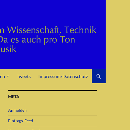
den
Tweets
Impressum/Datenschutz
META
Anmelden
Eintrags-Feed