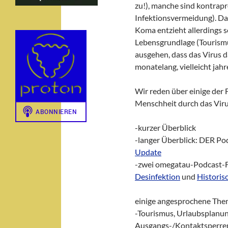
zu!), manche sind kontrap
Infektionsvermeidung). Das
Koma entzieht allerdings s
Lebensgrundlage (Tourism
ausgehen, dass das Virus 
monatelang, vielleicht jahr
Wir reden über einige der 
Menschheit durch das Viru
-kurzer Überblick
-langer Überblick: DER Po
Update
-zwei omegatau-Podcast-
Desinfektion
und
Historis
einige angesprochene The
-Tourismus, Urlaubsplanun
Ausgangs-/Kontaktsperre