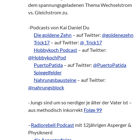
dem spannungsgeladenen Thema Wechselstrom
vs. Gleichstrom zu.
-Podcasts von Kai Daniel Du
___
Die goldene Zehn
– auf Twitter:
@goldenezehn
___
Trick17
– auf Twitter:
@_Trick17
___
Hobbykoch Podcast
– auf Twitter:
@HobbykochPod
___
PuertoPatida
– auf Twitter:
@PuertoPatida
___
Spiegelfelder
___
Nahrungsbausteine
– auf Twitter:
@nahrungsblock
-Jungs sind um so nerdiger je älter der Vater ist –
aus methodisch inkorrekt
Folge 99
–
Radiorebell Podcast
mit 12jährigen Asperger &
Physiknerd
___
die Aspergerfolge