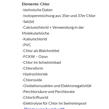
Elemente: Chlor
-technische Daten
-Isotopenmischung aus 35er und 37er Chlor
-Salz(e)
-Calciumchlorid + Verwendung in der
Molekularküche
-Kaliumchlorid
-PVC
-Chlor als Bleichmittel
-FCKW – Ozon
-Chlor im Schwimmbad
-Chloroform
-Hydrochloride
-Chloroxide
-Oxidationszahlen und Elektronegativität
-Perchlorsäure und Perchlorate
-Chlortrifluorid
-Elektrolyse für Chlor im Swimminpool
–
Things i won´t work with