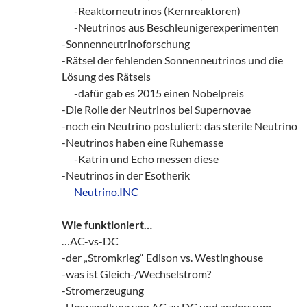
___
-Reaktorneutrinos (Kernreaktoren)
___
-Neutrinos aus Beschleunigerexperimenten
-Sonnenneutrinoforschung
-Rätsel der fehlenden Sonnenneutrinos und die
Lösung des Rätsels
___
-dafür gab es 2015 einen Nobelpreis
-Die Rolle der Neutrinos bei Supernovae
-noch ein Neutrino postuliert: das sterile Neutrino
-Neutrinos haben eine Ruhemasse
___
-Katrin und Echo messen diese
-Neutrinos in der Esotherik
___
Neutrino.INC
Wie funktioniert…
…AC-vs-DC
-der „Stromkrieg“ Edison vs. Westinghouse
-was ist Gleich-/Wechselstrom?
-Stromerzeugung
-Umwandlung von AC zu DC und andersrum –