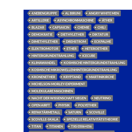
4.NEBENGRUPPE
AL BIRUNI
ANGRY WHITE MEN
ARTILLERIE
ASYNCHRONMASCHINE
ÄTHER
BLAZAR
CAPSAICIN
CHEMIE
CHILI
DEMOKRATIE
DIETHYLETHER
DIKTATUR
DIMETHYLETHER
DREHSTROM
ECKPALME
ELEKTROMOTOR
ETHER
HETEROETHER
HINTERGRUNDSTRAHLUNG
ICECUBE
KLIMAWANDEL
KOSMISCHE HINTERGRUNDSTRAHLUNG
KOSMISCHE MIKROWELLENHINTERGRUNDSTRAHLUNG
KRONENETHER
KRYPTAND
MARTINIKIRCHE
MICHELSON-MORLEY-EXPERIMENT
MOLEKULARE MASCHINEN
NACHT DER WISSENSCHAFT SIEGEN
NEUTRINO
OPEN AIRFT
PHYSIK
POLYETHER
REFAKTÄRMETALL
SATURN
SCOVILLE
SCOVILLE-SKALA
SPEZIELLE RELATIVITÄTSTHEORIE
TITAN
TITANEN
TXS 0506+056