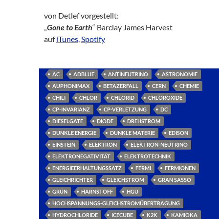
von Detlef vorgestellt:
„
Gone to Earth
“ Barclay James Harvest
auf
iTunes
,
Spotify
AC
ADBLUE
ANTINEUTRINO
ASTRONOMIE
AUPHONIMAX
BETAZERFALL
CERN
CHEMIE
CHILI
CHLOR
CHLORID
CHLOROXIDE
CP-INVARIANZ
CP-VERLETZUNG
DC
DIESELGATE
DIODE
DREHSTROM
DUNKLE ENERGIE
DUNKLE MATERIE
EDISON
EINSTEIN
ELEKTRON
ELEKTRON-NEUTRINO
ELEKTRONEGATIVITÄT
ELEKTROTECHNIK
ENERGIEERHALTUNGSSATZ
FERMI
FERMIONEN
GLEICHRICHTER
GLEICHSTROM
GRAN SASSO
GRÜN
HARNSTOFF
HGÜ
HOCHSPANNUNGS-GLEICHSTROMÜBERTRAGUNG
HYDROCHLORIDE
ICECUBE
K2K
KAMIOKA