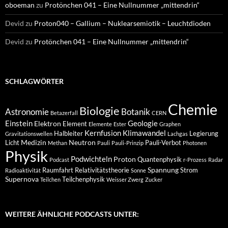
oboeman
zu
Protönchen 041 – Eine Nullnummer „mittendrin“
Devid
zu
Proton040 – Gallium – Nuklearsemiotik – Leuchtdioden
Devid
zu
Protönchen 041 – Eine Nullnummer „mittendrin“
SCHLAGWÖRTER
Chemie
Biologie
Astronomie
Botanik
Betazerfall
CERN
Einstein
Geologie
Elektron
Element
Elemente
Ester
Graphen
Kernfusion
Klimawandel
Halbleiter
Legierung
Gravitationswellen
Lachgas
Medizin
Neutron
Licht
Pauli-Verbot
Methan
Pauli
Pauli-Prinzip
Photonen
Physik
Podwichteln
Proton
Quantenphysik
Podcast
r-Prozess
Radar
Spannung
Raumfahrt
Relativitätstheorie
Strom
Radioaktivität
Sonne
Supernova
Teilchenphysik
Teilchen
Weisser Zwerg
Zucker
WEITERE ÄHNLICHE PODCASTS UNTER: