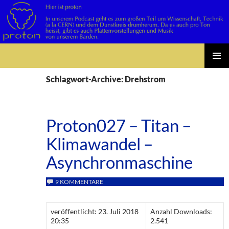
Suchen
Zum
PRIMÄR
Inhalt
Schlagwort-Archive: Drehstrom
MENÜ
springen
Proton027 – Titan –
Klimawandel –
Asynchronmaschine
9 KOMMENTARE
veröffentlicht: 23. Juli 2018
Anzahl Downloads:
20:35
2.541