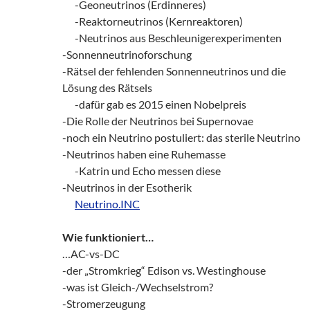
___
-Geoneutrinos (Erdinneres)
___
-Reaktorneutrinos (Kernreaktoren)
___
-Neutrinos aus Beschleunigerexperimenten
-Sonnenneutrinoforschung
-Rätsel der fehlenden Sonnenneutrinos und die
Lösung des Rätsels
___
-dafür gab es 2015 einen Nobelpreis
-Die Rolle der Neutrinos bei Supernovae
-noch ein Neutrino postuliert: das sterile Neutrino
-Neutrinos haben eine Ruhemasse
___
-Katrin und Echo messen diese
-Neutrinos in der Esotherik
___
Neutrino.INC
Wie funktioniert…
…AC-vs-DC
-der „Stromkrieg“ Edison vs. Westinghouse
-was ist Gleich-/Wechselstrom?
-Stromerzeugung