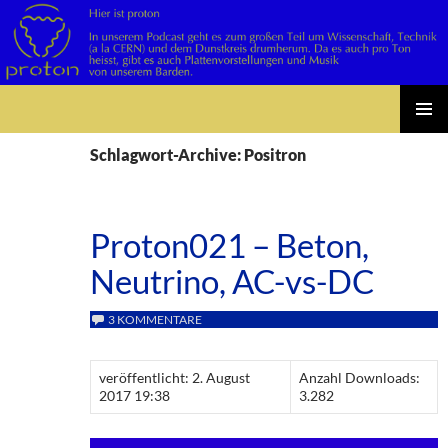
Suchen
Zum
PRIMÄR
Inhalt
Schlagwort-Archive: Positron
MENÜ
springen
Proton021 – Beton,
Neutrino, AC-vs-DC
3 KOMMENTARE
veröffentlicht: 2. August
Anzahl Downloads:
2017 19:38
3.282