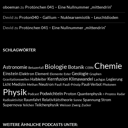
oboeman
zu
Protönchen 041 – Eine Nullnummer „mittendrin“
Devid
zu
Proton040 – Gallium – Nuklearsemiotik – Leuchtdioden
Devid
zu
Protönchen 041 – Eine Nullnummer „mittendrin“
SCHLAGWÖRTER
Chemie
Biologie
Astronomie
Botanik
Betazerfall
CERN
Einstein
Geologie
Elektron
Element
Elemente
Ester
Graphen
Kernfusion
Klimawandel
Halbleiter
Legierung
Gravitationswellen
Lachgas
Medizin
Neutron
Licht
Pauli-Verbot
Methan
Pauli
Pauli-Prinzip
Photonen
Physik
Podwichteln
Proton
Quantenphysik
Podcast
r-Prozess
Radar
Spannung
Raumfahrt
Relativitätstheorie
Strom
Radioaktivität
Sonne
Supernova
Teilchenphysik
Teilchen
Weisser Zwerg
Zucker
WEITERE ÄHNLICHE PODCASTS UNTER: