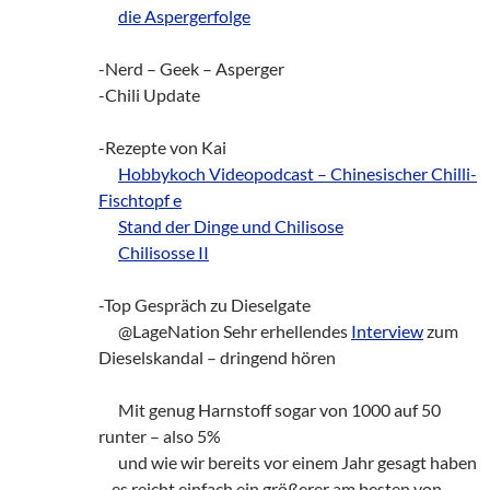
___
die Aspergerfolge
-Nerd – Geek – Asperger
-Chili Update
-Rezepte von Kai
___
Hobbykoch Videopodcast – Chinesischer Chilli-
Fischtopf e
___
Stand der Dinge und Chilisose
___
Chilisosse II
-Top Gespräch zu Dieselgate
___
@LageNation Sehr erhellendes
Interview
zum
Dieselskandal – dringend hören
___
Mit genug Harnstoff sogar von 1000 auf 50
runter – also 5%
___
und wie wir bereits vor einem Jahr gesagt haben
– es reicht einfach ein größerer am besten von