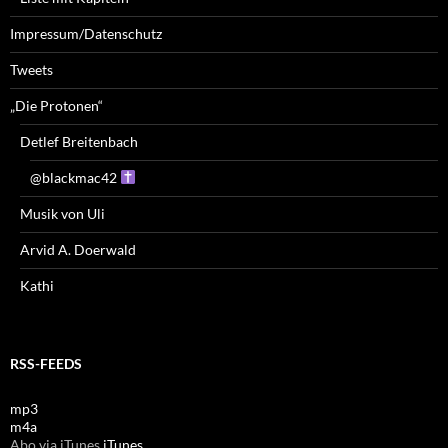
Impressum/Datenschutz
Tweets
„Die Protonen“
Detlef Breitenbach
@blackmac42
Musik von Uli
Arvid A. Doerwald
Kathi
RSS-FEEDS
mp3
m4a
Abo via iTunes
iTunes