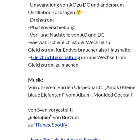
-Umwandlung von AC zu DC und andersrum –
Oszillation sozusagen
-Drehstrom
-Phasenverschiebung
-Vor- und Nachteile von AC und DC
-wie wahrscheinlich ist der Wechsel zu
Gleichstrom für Endverbraucher also Haushalte
–
Gleichrichterschaltung
um aus Wechseltrom
Gleichstrom zu machen
Musik:
Von unserem Barden Uli Gebhardt: „Amok (Kleine
blaue Elefanten)“ vom Album „Moulded Cocktail“
von Sven vorgestellt:
„
Filosofem
“ von Burzum
auf
iTunes
,
Spotify
„Jesus Tod“ als Audiosurf-Strecke