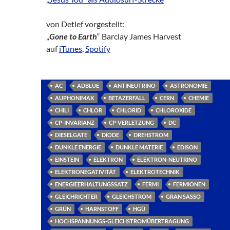
von Detlef vorgestellt:
„
Gone to Earth
“ Barclay James Harvest
auf
iTunes
,
Spotify
AC
ADBLUE
ANTINEUTRINO
ASTRONOMIE
AUPHONIMAX
BETAZERFALL
CERN
CHEMIE
CHILI
CHLOR
CHLORID
CHLOROXIDE
CP-INVARIANZ
CP-VERLETZUNG
DC
DIESELGATE
DIODE
DREHSTROM
DUNKLE ENERGIE
DUNKLE MATERIE
EDISON
EINSTEIN
ELEKTRON
ELEKTRON-NEUTRINO
ELEKTRONEGATIVITÄT
ELEKTROTECHNIK
ENERGIEERHALTUNGSSATZ
FERMI
FERMIONEN
GLEICHRICHTER
GLEICHSTROM
GRAN SASSO
GRÜN
HARNSTOFF
HGÜ
HOCHSPANNUNGS-GLEICHSTROMÜBERTRAGUNG