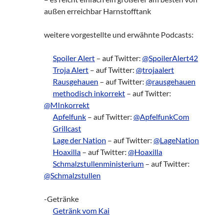
außen erreichbar Harnstofftank
weitere vorgestellte und erwähnte Podcasts:
___
Spoiler Alert
– auf Twitter:
@SpoilerAlert42
___
Troja Alert
– auf Twitter:
@trojaalert
___
Rausgehauen
– auf Twitter:
@rausgehauen
___
methodisch inkorrekt
– auf Twitter:
@MInkorrekt
___
Apfelfunk
– auf Twitter:
@ApfelfunkCom
___
Grillcast
___
Lage der Nation
– auf Twitter:
@LageNation
___
Hoaxilla
– auf Twitter:
@Hoaxilla
___
Schmalzstullenministerium
– auf Twitter:
@Schmalzstullen
-Getränke
___
Getränk vom Kai