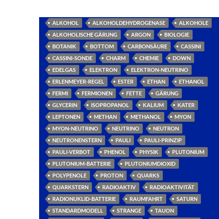
ALKOHOL
ALKOHOLDEHYDROGENASE
ALKOHOLE
ALKOHOLISCHE GÄRUNG
ARGON
BIOLOGIE
BOTANIK
BOTTOM
CARBONSÄURE
CASSINI
CASSINI-SONDE
CHARM
CHEMIE
DOWN
EDELGAS
ELEKTRON
ELEKTRON-NEUTRINO
ERLENMEYER-REGEL
ESTER
ETHAN
ETHANOL
FERMI
FERMIONEN
FETTE
GÄRUNG
GLYCERIN
ISOPROPANOL
KALIUM
KATER
LEPTONEN
METHAN
METHANOL
MYON
MYON-NEUTRINO
NEUTRINO
NEUTRON
NEUTRONENSTERN
PAULI
PAULI-PRINZIP
PAULI-VERBOT
PHENOL
PHYSIK
PLUTONIUM
PLUTONIUM-BATTERIE
PLUTONIUMDIOXID
POLYPENOLE
PROTON
QUARKS
QUARKSTERN
RADIOAKTIV
RADIOAKTIVITÄT
RADIONUKLID-BATTERIE
RAUMFAHRT
SATURN
STANDARDMODELL
STRANGE
TAUON