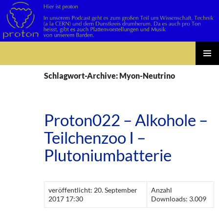
Suchen
Zum
PRIMÄR
Inhalt
Schlagwort-Archive: Myon-Neutrino
MENÜ
springen
Proton022 – Alkohole –
Teilchenzoo I –
Plutoniumbatterie
veröffentlicht: 20. September
Anzahl
2017 17:30
Downloads: 3.009