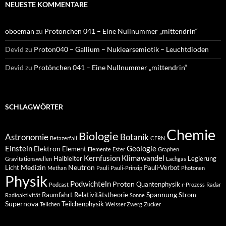
NEUESTE KOMMENTARE
oboeman
zu
Protönchen 041 – Eine Nullnummer „mittendrin“
Devid
zu
Proton040 – Gallium – Nuklearsemiotik – Leuchtdioden
Devid
zu
Protönchen 041 – Eine Nullnummer „mittendrin“
SCHLAGWÖRTER
Chemie
Biologie
Astronomie
Botanik
Betazerfall
CERN
Einstein
Geologie
Elektron
Element
Elemente
Ester
Graphen
Kernfusion
Klimawandel
Halbleiter
Legierung
Gravitationswellen
Lachgas
Medizin
Neutron
Licht
Pauli-Verbot
Methan
Pauli
Pauli-Prinzip
Photonen
Physik
Podwichteln
Proton
Quantenphysik
Podcast
r-Prozess
Radar
Spannung
Raumfahrt
Relativitätstheorie
Strom
Radioaktivität
Sonne
Supernova
Teilchenphysik
Teilchen
Weisser Zwerg
Zucker