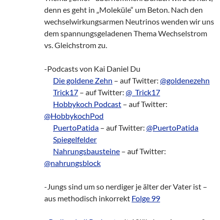
denn es geht in „Moleküle“ um Beton. Nach den
wechselwirkungsarmen Neutrinos wenden wir uns
dem spannungsgeladenen Thema Wechselstrom
vs. Gleichstrom zu.
-Podcasts von Kai Daniel Du
___
Die goldene Zehn
– auf Twitter:
@goldenezehn
___
Trick17
– auf Twitter:
@_Trick17
___
Hobbykoch Podcast
– auf Twitter:
@HobbykochPod
___
PuertoPatida
– auf Twitter:
@PuertoPatida
___
Spiegelfelder
___
Nahrungsbausteine
– auf Twitter:
@nahrungsblock
-Jungs sind um so nerdiger je älter der Vater ist –
aus methodisch inkorrekt
Folge 99