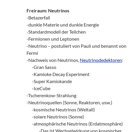
Freiraum: Neutrinos
-Betazerfall
-dunkle Materie und dunkle Energie
-Standardmodell der Teilchen
-Fermionen und Leptonen
-Neutrino – postuliert von Pauli und benannt von
Fermi
-Nachweis von Neutrinos,
Neutrinodedektoren
:
___
-Gran Sasso
___
-Kamioke Decay Experiment
___
-Super Kamiokande
___
-IceCube
-Tscherenkow-Strahlung
-Neutrinoquellen (Sonne, Reaktoren, usw.)
___
-kosmische Neutrinos (Weltall)
___
-solare Neutrinos (Sonne)
___
-atmosphärische Neutrinos (Erdatmosphäre)
_______
-Das ist Wechselwirkung von kosmischer