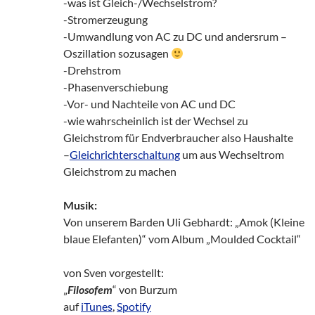
-was ist Gleich-/Wechselstrom?
-Stromerzeugung
-Umwandlung von AC zu DC und andersrum –
Oszillation sozusagen
-Drehstrom
-Phasenverschiebung
-Vor- und Nachteile von AC und DC
-wie wahrscheinlich ist der Wechsel zu
Gleichstrom für Endverbraucher also Haushalte
–
Gleichrichterschaltung
um aus Wechseltrom
Gleichstrom zu machen
Musik:
Von unserem Barden Uli Gebhardt: „Amok (Kleine
blaue Elefanten)“ vom Album „Moulded Cocktail“
von Sven vorgestellt:
„
Filosofem
“ von Burzum
auf
iTunes
,
Spotify