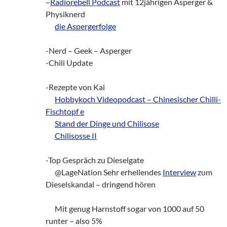
–
Radiorebell Podcast
mit 12jährigen Asperger &
Physiknerd
___
die Aspergerfolge
-Nerd – Geek – Asperger
-Chili Update
-Rezepte von Kai
___
Hobbykoch Videopodcast – Chinesischer Chilli-
Fischtopf e
___
Stand der Dinge und Chilisose
___
Chilisosse II
-Top Gespräch zu Dieselgate
___
@LageNation Sehr erhellendes
Interview
zum
Dieselskandal – dringend hören
___
Mit genug Harnstoff sogar von 1000 auf 50
runter – also 5%