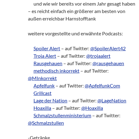
___
und wie wir bereits vor einem Jahr gesagt haben
– es reicht einfach ein größerer am besten von
außen erreichbar Harnstofftank
weitere vorgestellte und erwähnte Podcasts:
___
Spoiler Alert
– auf Twitter:
@SpoilerAlert42
___
Troja Alert
– auf Twitter:
@trojaalert
___
Rausgehauen
– auf Twitter:
@rausgehauen
___
methodisch inkorrekt
– auf Twitter:
@MInkorrekt
___
Apfelfunk
– auf Twitter:
@ApfelfunkCom
___
Grillcast
___
Lage der Nation
– auf Twitter:
@LageNation
___
Hoaxilla
– auf Twitter:
@Hoaxilla
___
Schmalzstullenministerium
– auf Twitter:
@Schmalzstullen
-Getränke