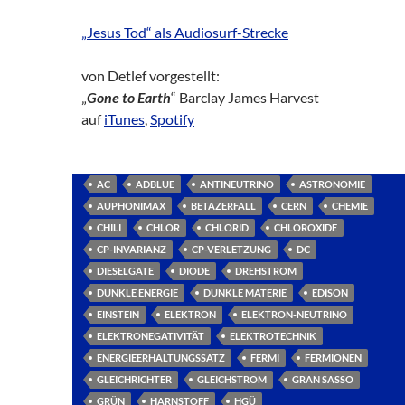
„Jesus Tod“ als Audiosurf-Strecke
von Detlef vorgestellt:
„
Gone to Earth
“ Barclay James Harvest
auf
iTunes
,
Spotify
AC
ADBLUE
ANTINEUTRINO
ASTRONOMIE
AUPHONIMAX
BETAZERFALL
CERN
CHEMIE
CHILI
CHLOR
CHLORID
CHLOROXIDE
CP-INVARIANZ
CP-VERLETZUNG
DC
DIESELGATE
DIODE
DREHSTROM
DUNKLE ENERGIE
DUNKLE MATERIE
EDISON
EINSTEIN
ELEKTRON
ELEKTRON-NEUTRINO
ELEKTRONEGATIVITÄT
ELEKTROTECHNIK
ENERGIEERHALTUNGSSATZ
FERMI
FERMIONEN
GLEICHRICHTER
GLEICHSTROM
GRAN SASSO
GRÜN
HARNSTOFF
HGÜ