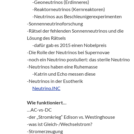
___
-Geoneutrinos (Erdinneres)
___
-Reaktorneutrinos (Kernreaktoren)
___
-Neutrinos aus Beschleunigerexperimenten
-Sonnenneutrinoforschung
-Rätsel der fehlenden Sonnenneutrinos und die
Lösung des Rätsels
___
-dafür gab es 2015 einen Nobelpreis
-Die Rolle der Neutrinos bei Supernovae
-noch ein Neutrino postuliert: das sterile Neutrino
-Neutrinos haben eine Ruhemasse
___
-Katrin und Echo messen diese
-Neutrinos in der Esotherik
___
Neutrino.INC
Wie funktioniert…
…AC-vs-DC
-der „Stromkrieg“ Edison vs. Westinghouse
-was ist Gleich-/Wechselstrom?
-Stromerzeugung