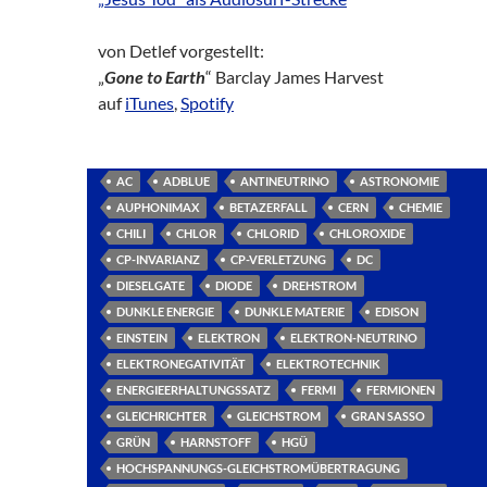
von Detlef vorgestellt:
„
Gone to Earth
“ Barclay James Harvest
auf
iTunes
,
Spotify
AC
ADBLUE
ANTINEUTRINO
ASTRONOMIE
AUPHONIMAX
BETAZERFALL
CERN
CHEMIE
CHILI
CHLOR
CHLORID
CHLOROXIDE
CP-INVARIANZ
CP-VERLETZUNG
DC
DIESELGATE
DIODE
DREHSTROM
DUNKLE ENERGIE
DUNKLE MATERIE
EDISON
EINSTEIN
ELEKTRON
ELEKTRON-NEUTRINO
ELEKTRONEGATIVITÄT
ELEKTROTECHNIK
ENERGIEERHALTUNGSSATZ
FERMI
FERMIONEN
GLEICHRICHTER
GLEICHSTROM
GRAN SASSO
GRÜN
HARNSTOFF
HGÜ
HOCHSPANNUNGS-GLEICHSTROMÜBERTRAGUNG