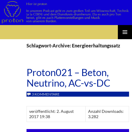
Suchen
Zum
PRIMÄR
Inhalt
Schlagwort-Archive: Energieerhaltungssatz
MENÜ
springen
Proton021 – Beton,
Neutrino, AC-vs-DC
3 KOMMENTARE
veröffentlicht: 2. August
Anzahl Downloads:
2017 19:38
3.282