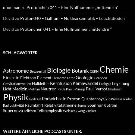
oboeman
zu
Protönchen 041 – Eine Nullnummer „mittendrin“
Devid
zu
Proton040 – Gallium – Nuklearsemiotik – Leuchtdioden
Devid
zu
Protönchen 041 – Eine Nullnummer „mittendrin“
SCHLAGWÖRTER
Chemie
Biologie
Astronomie
Botanik
Betazerfall
CERN
Einstein
Geologie
Elektron
Element
Elemente
Ester
Graphen
Kernfusion
Klimawandel
Halbleiter
Legierung
Gravitationswellen
Lachgas
Medizin
Neutron
Licht
Pauli-Verbot
Methan
Pauli
Pauli-Prinzip
Photonen
Physik
Podwichteln
Proton
Quantenphysik
Podcast
r-Prozess
Radar
Spannung
Raumfahrt
Relativitätstheorie
Strom
Radioaktivität
Sonne
Supernova
Teilchenphysik
Teilchen
Weisser Zwerg
Zucker
WEITERE ÄHNLICHE PODCASTS UNTER: