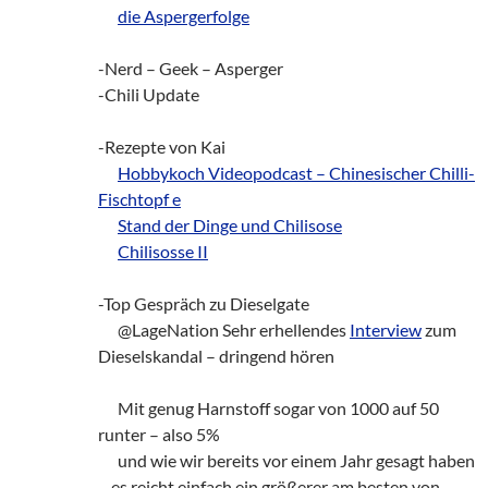
___
die Aspergerfolge
-Nerd – Geek – Asperger
-Chili Update
-Rezepte von Kai
___
Hobbykoch Videopodcast – Chinesischer Chilli-
Fischtopf e
___
Stand der Dinge und Chilisose
___
Chilisosse II
-Top Gespräch zu Dieselgate
___
@LageNation Sehr erhellendes
Interview
zum
Dieselskandal – dringend hören
___
Mit genug Harnstoff sogar von 1000 auf 50
runter – also 5%
___
und wie wir bereits vor einem Jahr gesagt haben
– es reicht einfach ein größerer am besten von