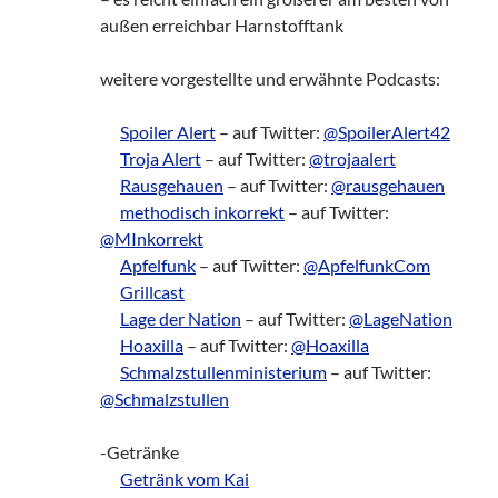
außen erreichbar Harnstofftank
weitere vorgestellte und erwähnte Podcasts:
___
Spoiler Alert
– auf Twitter:
@SpoilerAlert42
___
Troja Alert
– auf Twitter:
@trojaalert
___
Rausgehauen
– auf Twitter:
@rausgehauen
___
methodisch inkorrekt
– auf Twitter:
@MInkorrekt
___
Apfelfunk
– auf Twitter:
@ApfelfunkCom
___
Grillcast
___
Lage der Nation
– auf Twitter:
@LageNation
___
Hoaxilla
– auf Twitter:
@Hoaxilla
___
Schmalzstullenministerium
– auf Twitter:
@Schmalzstullen
-Getränke
___
Getränk vom Kai