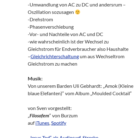
-Umwandlung von AC zu DC und andersrum –
Oszillation sozusagen
-Drehstrom
-Phasenverschiebung
-Vor- und Nachteile von AC und DC
-wie wahrscheinlich ist der Wechsel zu
Gleichstrom für Endverbraucher also Haushalte
–
Gleichrichterschaltung
um aus Wechseltrom
Gleichstrom zu machen
Musik:
Von unserem Barden Uli Gebhardt: „Amok (Kleine
blaue Elefanten)“ vom Album „Moulded Cocktail“
von Sven vorgestellt:
„
Filosofem
“ von Burzum
auf
iTunes
,
Spotify
„Jesus Tod“ als Audiosurf-Strecke