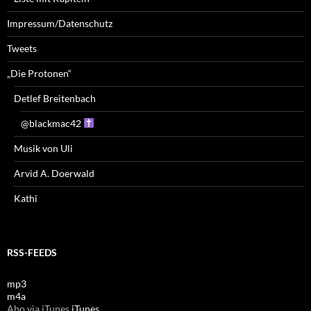
Impressum/Datenschutz
Tweets
„Die Protonen“
Detlef Breitenbach
@blackmac42
Musik von Uli
Arvid A. Doerwald
Kathi
RSS-FEEDS
mp3
m4a
Abo via iTunes
iTunes