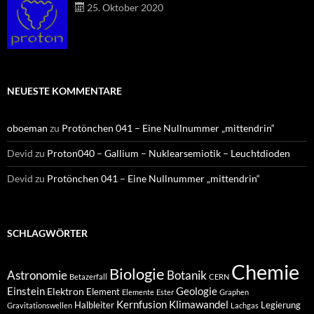
25. Oktober 2020
NEUESTE KOMMENTARE
oboeman
zu
Protönchen 041 – Eine Nullnummer „mittendrin“
Devid
zu
Proton040 – Gallium – Nuklearsemiotik – Leuchtdioden
Devid
zu
Protönchen 041 – Eine Nullnummer „mittendrin“
SCHLAGWÖRTER
Chemie
Biologie
Astronomie
Botanik
Betazerfall
CERN
Einstein
Geologie
Elektron
Element
Elemente
Ester
Graphen
Kernfusion
Klimawandel
Halbleiter
Legierung
Gravitationswellen
Lachgas