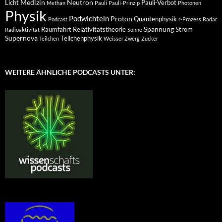
Medizin
Neutron
Licht
Pauli-Verbot
Methan
Pauli
Pauli-Prinzip
Photonen
Physik
Podwichteln
Proton
Quantenphysik
Podcast
r-Prozess
Radar
Spannung
Raumfahrt
Relativitätstheorie
Strom
Radioaktivität
Sonne
Supernova
Teilchenphysik
Teilchen
Weisser Zwerg
Zucker
WEITERE ÄHNLICHE PODCASTS UNTER: