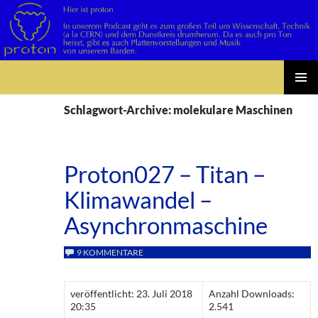
Suchen
Zum
PRIMÄR
Inhalt
Schlagwort-Archive: molekulare Maschinen
MENÜ
springen
Proton027 – Titan –
Klimawandel –
Asynchronmaschine
9 KOMMENTARE
veröffentlicht: 23. Juli 2018
Anzahl Downloads:
20:35
2.541