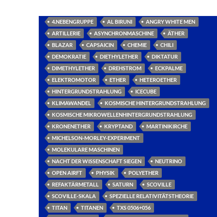
4.NEBENGRUPPE
AL BIRUNI
ANGRY WHITE MEN
ARTILLERIE
ASYNCHRONMASCHINE
ÄTHER
BLAZAR
CAPSAICIN
CHEMIE
CHILI
DEMOKRATIE
DIETHYLETHER
DIKTATUR
DIMETHYLETHER
DREHSTROM
ECKPALME
ELEKTROMOTOR
ETHER
HETEROETHER
HINTERGRUNDSTRAHLUNG
ICECUBE
KLIMAWANDEL
KOSMISCHE HINTERGRUNDSTRAHLUNG
KOSMISCHE MIKROWELLENHINTERGRUNDSTRAHLUNG
KRONENETHER
KRYPTAND
MARTINIKIRCHE
MICHELSON-MORLEY-EXPERIMENT
MOLEKULARE MASCHINEN
NACHT DER WISSENSCHAFT SIEGEN
NEUTRINO
OPEN AIRFT
PHYSIK
POLYETHER
REFAKTÄRMETALL
SATURN
SCOVILLE
SCOVILLE-SKALA
SPEZIELLE RELATIVITÄTSTHEORIE
TITAN
TITANEN
TXS 0506+056