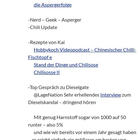
___
die Aspergerfolge
-Nerd – Geek – Asperger
-Chili Update
-Rezepte von Kai
___
Hobbykoch Videopodcast – Chinesischer Chilli-
Fischtopf e
___
Stand der Dinge und Chilisose
___
Chilisosse II
-Top Gespräch zu Dieselgate
___
@LageNation Sehr erhellendes
Interview
zum
Dieselskandal – dringend hören
___
Mit genug Harnstoff sogar von 1000 auf 50
runter – also 5%
___
und wie wir bereits vor einem Jahr gesagt haben
– es reicht einfach ein größerer am besten von