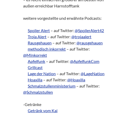
außen erreichbar Harnstofftank
weitere vorgestellte und erwähnte Podcasts:
___
Spoiler Alert
– auf Twitter:
@SpoilerAlert42
___
Troja Alert
– auf Twitter:
@trojaalert
___
Rausgehauen
– auf Twitter:
@rausgehauen
___
methodisch inkorrekt
– auf Twitter:
@MInkorrekt
___
Apfelfunk
– auf Twitter:
@ApfelfunkCom
___
Grillcast
___
Lage der Nation
– auf Twitter:
@LageNation
___
Hoaxilla
– auf Twitter:
@Hoaxilla
___
Schmalzstullenministerium
– auf Twitter:
@Schmalzstullen
-Getränke
___
Getränk vom Kai