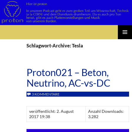
Suchen
Zum
PRIMÄR
Inhalt
Schlagwort-Archive: Tesla
MENÜ
springen
Proton021 – Beton,
Neutrino, AC-vs-DC
3 KOMMENTARE
veröffentlicht: 2. August
Anzahl Downloads:
2017 19:38
3.282