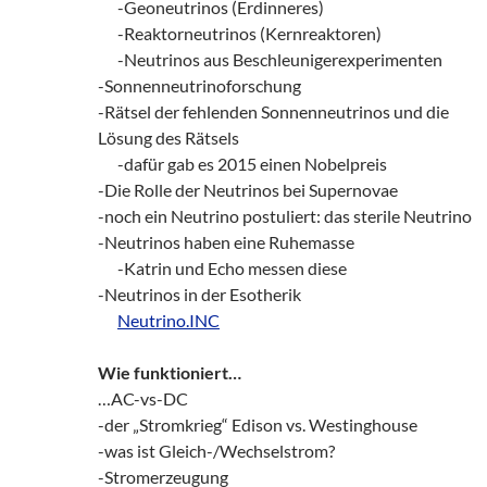
___
-Geoneutrinos (Erdinneres)
___
-Reaktorneutrinos (Kernreaktoren)
___
-Neutrinos aus Beschleunigerexperimenten
-Sonnenneutrinoforschung
-Rätsel der fehlenden Sonnenneutrinos und die
Lösung des Rätsels
___
-dafür gab es 2015 einen Nobelpreis
-Die Rolle der Neutrinos bei Supernovae
-noch ein Neutrino postuliert: das sterile Neutrino
-Neutrinos haben eine Ruhemasse
___
-Katrin und Echo messen diese
-Neutrinos in der Esotherik
___
Neutrino.INC
Wie funktioniert…
…AC-vs-DC
-der „Stromkrieg“ Edison vs. Westinghouse
-was ist Gleich-/Wechselstrom?
-Stromerzeugung