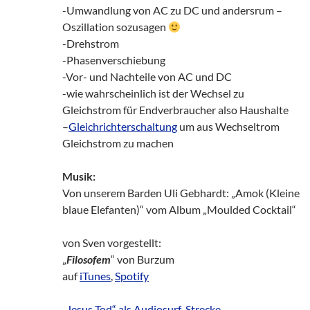
-Umwandlung von AC zu DC und andersrum –
Oszillation sozusagen
-Drehstrom
-Phasenverschiebung
-Vor- und Nachteile von AC und DC
-wie wahrscheinlich ist der Wechsel zu
Gleichstrom für Endverbraucher also Haushalte
–
Gleichrichterschaltung
um aus Wechseltrom
Gleichstrom zu machen
Musik:
Von unserem Barden Uli Gebhardt: „Amok (Kleine
blaue Elefanten)“ vom Album „Moulded Cocktail“
von Sven vorgestellt:
„
Filosofem
“ von Burzum
auf
iTunes
,
Spotify
„Jesus Tod“ als Audiosurf-Strecke