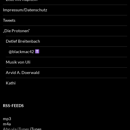
Impressum/Datenschutz
Tweets
„Die Protonen“
Detlef Breitenbach
@blackmac42
Musik von Uli
Arvid A. Doerwald
Kathi
RSS-FEEDS
mp3
m4a
Abo via iTunes
iTunes