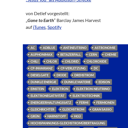
von Detlef vorgestellt:
„
Gone to Earth
“ Barclay James Harvest
auf
iTunes
,
Spotify
AC
ADBLUE
ANTINEUTRINO
ASTRONOMIE
AUPHONIMAX
BETAZERFALL
CERN
CHEMIE
CHILI
CHLOR
CHLORID
CHLOROXIDE
CP-INVARIANZ
CP-VERLETZUNG
DC
DIESELGATE
DIODE
DREHSTROM
DUNKLE ENERGIE
DUNKLE MATERIE
EDISON
EINSTEIN
ELEKTRON
ELEKTRON-NEUTRINO
ELEKTRONEGATIVITÄT
ELEKTROTECHNIK
ENERGIEERHALTUNGSSATZ
FERMI
FERMIONEN
GLEICHRICHTER
GLEICHSTROM
GRAN SASSO
GRÜN
HARNSTOFF
HGÜ
HOCHSPANNUNGS-GLEICHSTROMÜBERTRAGUNG