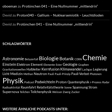
oboeman
zu
Protönchen 041 – Eine Nullnummer „mittendrin“
Devid
zu
Proton040 – Gallium – Nuklearsemiotik – Leuchtdioden
Devid
zu
Protönchen 041 – Eine Nullnummer „mittendrin“
SCHLAGWÖRTER
Chemie
Biologie
Astronomie
Botanik
Betazerfall
CERN
Einstein
Geologie
Elektron
Element
Elemente
Ester
Graphen
Kernfusion
Klimawandel
Halbleiter
Legierung
Gravitationswellen
Lachgas
Medizin
Neutron
Licht
Pauli-Verbot
Methan
Pauli
Pauli-Prinzip
Photonen
Physik
Podwichteln
Proton
Quantenphysik
Podcast
r-Prozess
Radar
Spannung
Raumfahrt
Relativitätstheorie
Strom
Radioaktivität
Sonne
Supernova
Teilchenphysik
Teilchen
Weisser Zwerg
Zucker
WEITERE ÄHNLICHE PODCASTS UNTER: