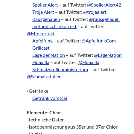
___
Spoiler Alert
– auf Twitter:
@SpoilerAlert42
___
Troja Alert
– auf Twitter:
@trojaalert
___
Rausgehauen
– auf Twitter:
@rausgehauen
___
methodisch inkorrekt
– auf Twitter:
@MInkorrekt
___
Apfelfunk
– auf Twitter:
@ApfelfunkCom
___
Grillcast
___
Lage der Nation
– auf Twitter:
@LageNation
___
Hoaxilla
– auf Twitter:
@Hoaxilla
___
Schmalzstullenministerium
– auf Twitter:
@Schmalzstullen
-Getränke
___
Getränk vom Kai
Elemente: Chlor
-technische Daten
-Isotopenmischung aus 35er und 37er Chlor
-Salz(e)