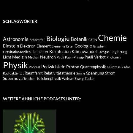
SCHLAGWÖRTER
Chemie
Biologie
Astronomie
Botanik
Betazerfall
CERN
Einstein
Geologie
Elektron
Element
Elemente
Ester
Graphen
Kernfusion
Klimawandel
Halbleiter
Legierung
Gravitationswellen
Lachgas
Medizin
Neutron
Licht
Pauli-Verbot
Methan
Pauli
Pauli-Prinzip
Photonen
Physik
Podwichteln
Proton
Quantenphysik
Podcast
r-Prozess
Radar
Spannung
Raumfahrt
Relativitätstheorie
Strom
Radioaktivität
Sonne
Supernova
Teilchenphysik
Teilchen
Weisser Zwerg
Zucker
WEITERE ÄHNLICHE PODCASTS UNTER: