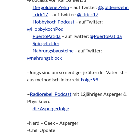
___
Die goldene Zehn
– auf Twitter:
@goldenezehn
___
Trick17
– auf Twitter:
@_Trick17
___
Hobbykoch Podcast
– auf Twitter:
@HobbykochPod
___
PuertoPatida
– auf Twitter:
@PuertoPatida
___
Spiegelfelder
___
Nahrungsbausteine
– auf Twitter:
@nahrungsblock
-Jungs sind um so nerdiger je älter der Vater ist –
aus methodisch inkorrekt
Folge 99
–
Radiorebell Podcast
mit 12jährigen Asperger &
Physiknerd
___
die Aspergerfolge
-Nerd – Geek – Asperger
-Chili Update