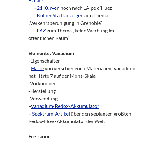
BUND
___
–
21 Kurven
hoch nach L’Alpe d’Huez
___
–
Kölner Stadtanzeiger
zum Thema
„Verkehrsberuhigung in Grenoble“
___
–
FAZ
zum Thema „keine Werbung im
öffentlichen Raum“
Elemente: Vanadium
-Eigenschaften
–
Härte
von verschiedenen Materialien, Vanadium
hat Härte 7 auf der Mohs-Skala
-Vorkommen
-Herstellung
-Verwendung
–
Vanadium-Redox-Akkumulator
–
Spektrum-Artikel
über den geplanten größten
Redox-Flow-Akkumulator der Welt
Freiraum: