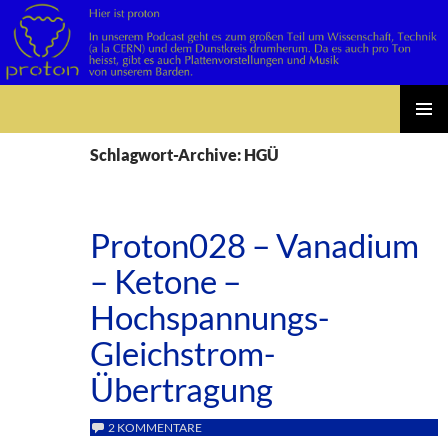
Suchen
Zum
PRIMÄR
Inhalt
Schlagwort-Archive: HGÜ
MENÜ
springen
Proton028 – Vanadium
– Ketone –
Hochspannungs-
Gleichstrom-
Übertragung
2 KOMMENTARE