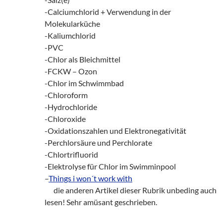
-Calciumchlorid + Verwendung in der
Molekularküche
-Kaliumchlorid
-PVC
-Chlor als Bleichmittel
-FCKW – Ozon
-Chlor im Schwimmbad
-Chloroform
-Hydrochloride
-Chloroxide
-Oxidationszahlen und Elektronegativität
-Perchlorsäure und Perchlorate
-Chlortrifluorid
-Elektrolyse für Chlor im Swimminpool
–
Things i won´t work with
___
die anderen Artikel dieser Rubrik unbeding auch
lesen! Sehr amüsant geschrieben.