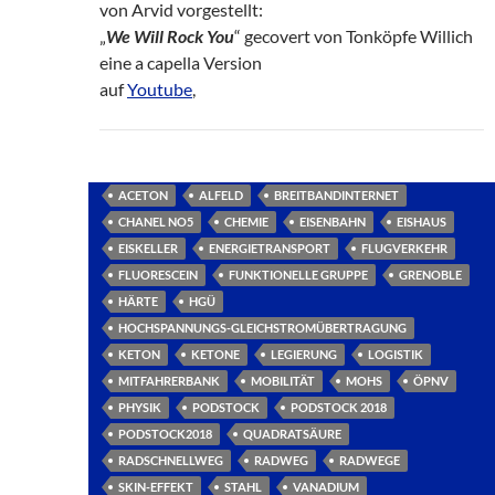
von Arvid vorgestellt:
„
We Will Rock You
“ gecovert von Tonköpfe Willich
eine a capella Version
auf
Youtube
,
ACETON
ALFELD
BREITBANDINTERNET
CHANEL NO5
CHEMIE
EISENBAHN
EISHAUS
EISKELLER
ENERGIETRANSPORT
FLUGVERKEHR
FLUORESCEIN
FUNKTIONELLE GRUPPE
GRENOBLE
HÄRTE
HGÜ
HOCHSPANNUNGS-GLEICHSTROMÜBERTRAGUNG
KETON
KETONE
LEGIERUNG
LOGISTIK
MITFAHRERBANK
MOBILITÄT
MOHS
ÖPNV
PHYSIK
PODSTOCK
PODSTOCK 2018
PODSTOCK2018
QUADRATSÄURE
RADSCHNELLWEG
RADWEG
RADWEGE
SKIN-EFFEKT
STAHL
VANADIUM