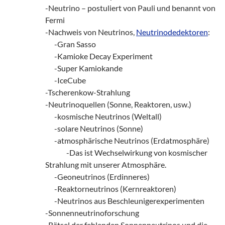
-Neutrino – postuliert von Pauli und benannt von
Fermi
-Nachweis von Neutrinos,
Neutrinodedektoren
:
___
-Gran Sasso
___
-Kamioke Decay Experiment
___
-Super Kamiokande
___
-IceCube
-Tscherenkow-Strahlung
-Neutrinoquellen (Sonne, Reaktoren, usw.)
___
-kosmische Neutrinos (Weltall)
___
-solare Neutrinos (Sonne)
___
-atmosphärische Neutrinos (Erdatmosphäre)
_______
-Das ist Wechselwirkung von kosmischer
Strahlung mit unserer Atmosphäre.
___
-Geoneutrinos (Erdinneres)
___
-Reaktorneutrinos (Kernreaktoren)
___
-Neutrinos aus Beschleunigerexperimenten
-Sonnenneutrinoforschung
-Rätsel der fehlenden Sonnenneutrinos und die