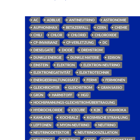
AC
ADBLUE
ANTINEUTRINO
ASTRONOMIE
AUPHONIMAX
BETAZERFALL
CERN
CHEMIE
CHILI
CHLOR
CHLORID
CHLOROXIDE
CP-INVARIANZ
CP-VERLETZUNG
DC
DIESELGATE
DIODE
DREHSTROM
DUNKLE ENERGIE
DUNKLE MATERIE
EDISON
EINSTEIN
ELEKTRON
ELEKTRON-NEUTRINO
ELEKTRONEGATIVITÄT
ELEKTROTECHNIK
ENERGIEERHALTUNGSSATZ
FERMI
FERMIONEN
GLEICHRICHTER
GLEICHSTROM
GRAN SASSO
GRÜN
HARNSTOFF
HGÜ
HOCHSPANNUNGS-GLEICHSTROMÜBERTRAGUNG
HYDROCHLORIDE
ICECUBE
K2K
KAMIOKA
KAMLAND
KOCHSALZ
KOSMISCHE STRAHLUNG
LEPTONEN
MYON-NEUTRINO
NEUTRINO
NEUTRINODETEKTOR
NEUTRINOOSZILLATION
NEUTRINOS
NEUTRON
NOX
OXIDATIONSZAHL