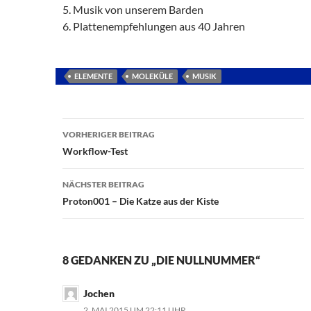
5. Musik von unserem Barden
6. Plattenempfehlungen aus 40 Jahren
ELEMENTE
MOLEKÜLE
MUSIK
Beitragsnavigation
VORHERIGER BEITRAG
Workflow-Test
NÄCHSTER BEITRAG
Proton001 – Die Katze aus der Kiste
8 GEDANKEN ZU „DIE NULLNUMMER“
Jochen
2. MAI 2015 UM 22:11 UHR