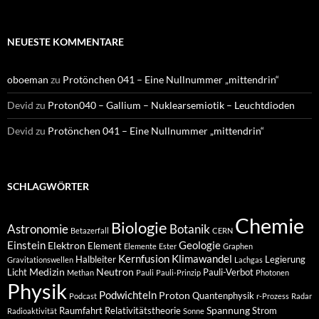
NEUESTE KOMMENTARE
oboeman
zu
Protönchen 041 – Eine Nullnummer „mittendrin“
Devid
zu
Proton040 – Gallium – Nuklearsemiotik – Leuchtdioden
Devid
zu
Protönchen 041 – Eine Nullnummer „mittendrin“
SCHLAGWÖRTER
Chemie
Biologie
Astronomie
Botanik
Betazerfall
CERN
Einstein
Geologie
Elektron
Element
Elemente
Ester
Graphen
Kernfusion
Klimawandel
Halbleiter
Legierung
Gravitationswellen
Lachgas
Medizin
Neutron
Licht
Pauli-Verbot
Methan
Pauli
Pauli-Prinzip
Photonen
Physik
Podwichteln
Proton
Quantenphysik
Podcast
r-Prozess
Radar
Spannung
Raumfahrt
Relativitätstheorie
Strom
Radioaktivität
Sonne