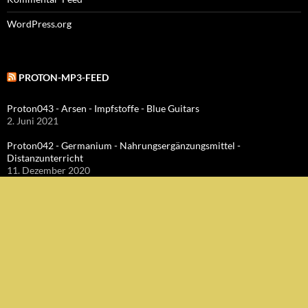
WordPress.org
PROTON-MP3-FEED
Proton043 - Arsen - Impfstoffe - Blue Guitars
2. Juni 2021
Proton042 - Germanium - Nahrungsergänzungsmittel -
Distanzunterricht
11. Dezember 2020
Protönchen 041 - Eine Nullnummer "mittendrin"
25. Oktober 2020
ITUNES
Proton043 - Arsen - Impfstoffe - Blue Guitars
2. Juni 2021