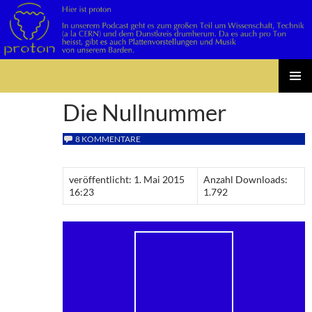
Suchen
Zum
PRIMÄR
Inhalt
Die Nullnummer
MENÜ
springen
8 KOMMENTARE
veröffentlicht: 1. Mai 2015
Anzahl Downloads:
16:23
1.792