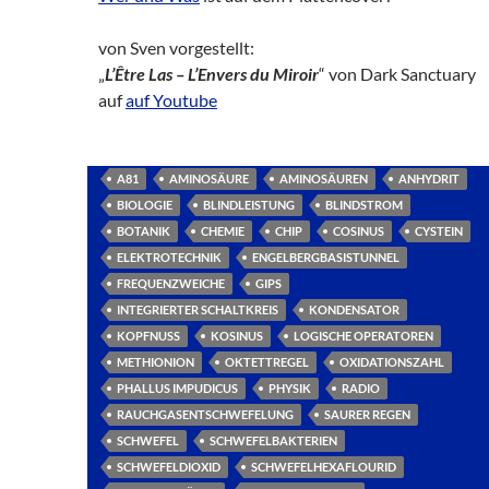
von Sven vorgestellt:
„
L’Être Las – L’Envers du Miroir
“ von Dark Sanctuary
auf
auf Youtube
A81
AMINOSÄURE
AMINOSÄUREN
ANHYDRIT
BIOLOGIE
BLINDLEISTUNG
BLINDSTROM
BOTANIK
CHEMIE
CHIP
COSINUS
CYSTEIN
ELEKTROTECHNIK
ENGELBERGBASISTUNNEL
FREQUENZWEICHE
GIPS
INTEGRIERTER SCHALTKREIS
KONDENSATOR
KOPFNUSS
KOSINUS
LOGISCHE OPERATOREN
METHIONION
OKTETTREGEL
OXIDATIONSZAHL
PHALLUS IMPUDICUS
PHYSIK
RADIO
RAUCHGASENTSCHWEFELUNG
SAURER REGEN
SCHWEFEL
SCHWEFELBAKTERIEN
SCHWEFELDIOXID
SCHWEFELHEXAFLOURID