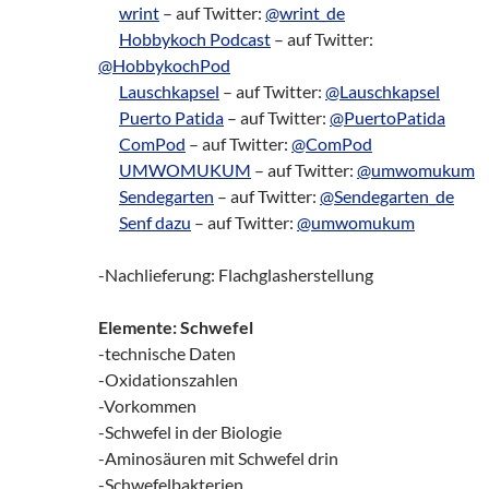
zz!
wrint
– auf Twitter:
@wrint_de
zz!
Hobbykoch Podcast
– auf Twitter:
@HobbykochPod
zz!
Lauschkapsel
– auf Twitter:
@Lauschkapsel
zz!
Puerto Patida
– auf Twitter:
@PuertoPatida
zz!
ComPod
– auf Twitter:
@ComPod
zz!
UMWOMUKUM
– auf Twitter:
@umwomukum
zz!
Sendegarten
– auf Twitter:
@Sendegarten_de
zz!
Senf dazu
– auf Twitter:
@umwomukum
-Nachlieferung: Flachglasherstellung
Elemente: Schwefel
-technische Daten
-Oxidationszahlen
-Vorkommen
-Schwefel in der Biologie
-Aminosäuren mit Schwefel drin
-Schwefelbakterien