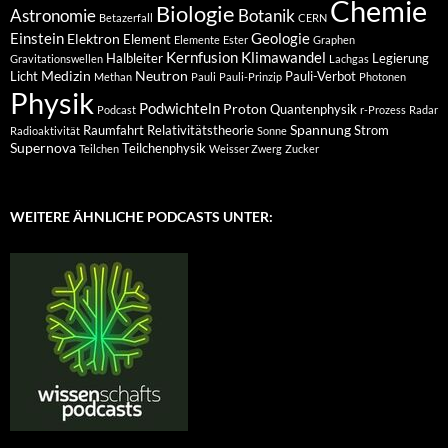
Chemie
Biologie
Astronomie
Botanik
Betazerfall
CERN
Einstein
Geologie
Elektron
Element
Elemente
Ester
Graphen
Kernfusion
Klimawandel
Halbleiter
Legierung
Gravitationswellen
Lachgas
Medizin
Neutron
Licht
Pauli-Verbot
Methan
Pauli
Pauli-Prinzip
Photonen
Physik
Podwichteln
Proton
Quantenphysik
Podcast
r-Prozess
Radar
Spannung
Raumfahrt
Relativitätstheorie
Strom
Radioaktivität
Sonne
Supernova
Teilchenphysik
Teilchen
Weisser Zwerg
Zucker
WEITERE ÄHNLICHE PODCASTS UNTER: