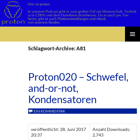
Suchen
Zum
PRIMÄR
Inhalt
Schlagwort-Archive: A81
MENÜ
springen
Proton020 – Schwefel,
and-or-not,
Kondensatoren
EIN KOMMENTAR
veröffentlicht: 28. Juni 2017
Anzahl Downloads:
20:37
2.743