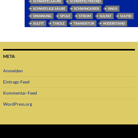
SCHWEFELSÄURE
SCHWEFELTRIOXID
SCHWEFLIGE SÄURE
SCHWINGKREIS
SINUS
SPANNUNG
SPULE
STROM
SULFAT
SULFID
SULFIT
THIOLE
TRANSISTOR
WIDERSTAND
META
Anmelden
Eintrags-Feed
Kommentar-Feed
WordPress.org