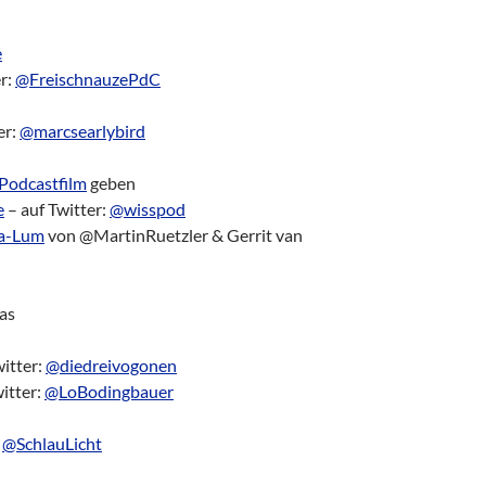
e
er:
@FreischnauzePdC
er:
@marcsearlybird
Podcastfilm
geben
e
– auf Twitter:
@wisspod
a-Lum
von @MartinRuetzler & Gerrit van
as
witter:
@diedreivogonen
itter:
@LoBodingbauer‬
:
@SchlauLicht