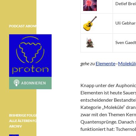
Detlef Bre
Uli Gebhar
PODCAST ABONNIEREN
Sven Gaed
gehe zu
Elemente
–
Molekül
Knapp unter der Auphonic-
Elementen ist heute Sauers
entscheidender Bestandtei
Kategorie „Moleküle“ dran. 
zwar mit den Themen Kernf
BISHERIGE FOLGEN ………………
ALLE ÄLTEREN FOLGEN IM
Quantensprünge. Danach s
ARCHIV
funktioniert hat: Tschern