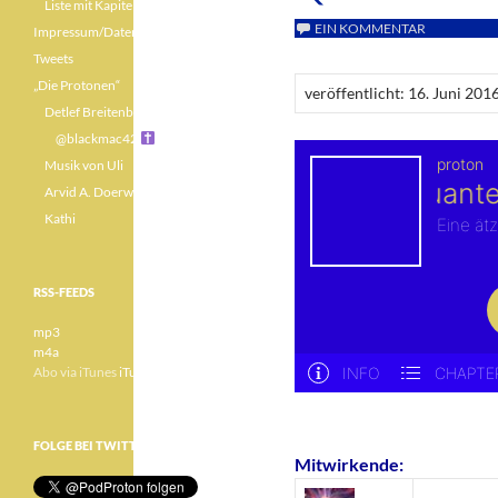
Liste mit Kapiteln
EIN KOMMENTAR
Impressum/Datenschutz
Tweets
„Die Protonen“
veröffentlicht: 16. Juni 201
Detlef Breitenbach
@blackmac42
Musik von Uli
Arvid A. Doerwald
Kathi
RSS-FEEDS
mp3
m4a
Abo via iTunes
iTunes
FOLGE BEI TWITTER
Mitwirkende: