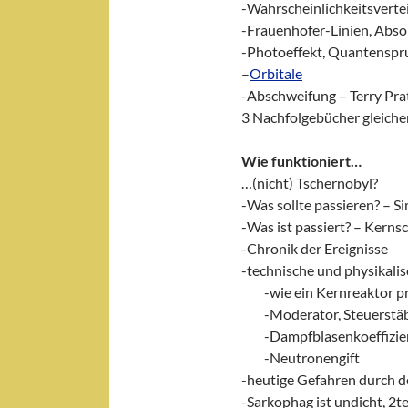
-Wahrscheinlichkeitsvertei
-Frauenhofer-Linien, Abso
-Photoeffekt, Quantenspr
–
Orbitale
-Abschweifung – Terry Pra
3 Nachfolgebücher gleicher
Wie funktioniert…
…(nicht) Tschernobyl?
-Was sollte passieren? – S
-Was ist passiert? – Kern
-Chronik der Ereignisse
-technische und physikalis
Cat
-wie ein Kernreaktor pr
Cat
-Moderator, Steuerstäb
Cat
-Dampfblasenkoeffizient
Cat
-Neutronengift
-heutige Gefahren durch 
-Sarkophag ist undicht, 2t