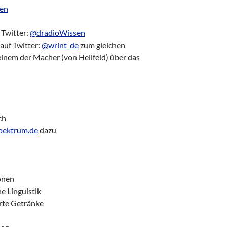
en
 Twitter:
@dradioWissen
auf Twitter:
@wrint_de
zum gleichen
einem der Macher (von Hellfeld) über das
ch
ektrum.de
dazu
onen
e Linguistik
erte Getränke