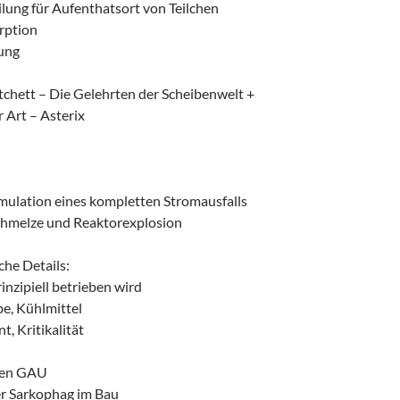
lung für Aufenthatsort von Teilchen
rption
ung
tchett – Die Gelehrten der Scheibenwelt +
 Art – Asterix
imulation eines kompletten Stromausfalls
schmelze und Reaktorexplosion
che Details:
inzipiell betrieben wird
e, Kühlmittel
, Kritikalität
den GAU
er Sarkophag im Bau