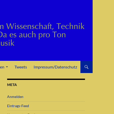
den
Tweets
Impressum/Datenschutz
META
Anmelden
Eintrags-Feed