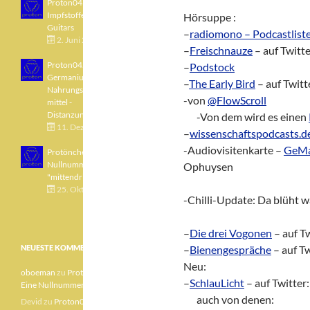
Proton043 - Arsen -
Impfstoffe - Blue
Hörsuppe :
Guitars
–
radiomono – Podcastlist
2. Juni 2021
–
Freischnauze
– auf Twitt
Proton042 -
–
Podstock
Germanium -
–
The Early Bird
– auf Twitt
Nahrungsergänzungs
-von
@FlowScroll
mittel -
Distanzunterricht
zz!
-Von dem wird es einen
11. Dezember 2020
–
wissenschaftspodcasts.d
-Audiovisitenkarte –
GeM
Protönchen 041 - Eine
Nullnummer
Ophuysen
"mittendrin"
25. Oktober 2020
-Chilli-Update: Da blüht w
–
Die drei Vogonen
– auf T
NEUESTE KOMMENTARE
–
Bienengespräche
– auf Tw
Neu:
oboeman
zu
Protönchen 041 –
–
SchlauLicht
– auf Twitter
Eine Nullnummer „mittendrin“
zz!
auch von denen:
Devid
zu
Proton040 – Gallium