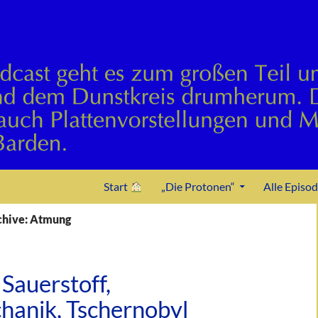
Zum Inhalt springen
Start
„Die Protonen“
Alle Episo
chive: Atmung
Sauerstoff,
anik, Tschernobyl