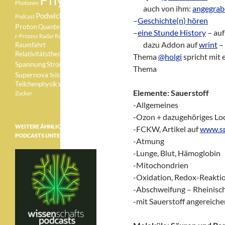
Photonen
zz?
auch von ihm:
angegrab
Podwichteln
Podcast
–
Geschichte(n) hören
Proton
Quantenphysik
–
eine Stunde History
– auf
r-Prozess
Radar
Radioaktivität
zz?
dazu Addon auf
wrint
– 
Raumfahrt
Relativitätstheorie
Sonne
Thema
@holgi
spricht mit 
Spannung
Strom
Thema
Supernova
Teilchen
Teilchenphysik
Weisser Zwerg
Elemente: Sauerstoff
Zucker
-Allgemeines
-Ozon + dazugehöriges Lo
WEITERE ÄHNLICHE
-FCKW, Artikel auf
www.sp
PODCASTS UNTER:
-Atmung
-Lunge, Blut, Hämoglobin
-Mitochondrien
-Oxidation, Redox-Reakti
-Abschweifung – Rheinisch
-mit Sauerstoff angereich