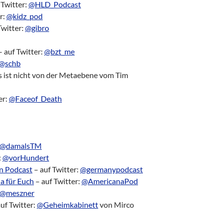
 Twitter:
@HLD_Podcast‬
r:
@kidz_pod
Twitter:
@gibro
 auf Twitter:
@bzt_me
@schb
s ist nicht von der Metaebene vom Tim
er:
@Faceof_Death‬
@damalsTM
:
@vorHundert
n Podcast
– auf Twitter:
@germanypodcast
a für Euch
– auf Twitter:
@AmericanaPod
@meszner
uf Twitter:
@Geheimkabinett
von Mirco