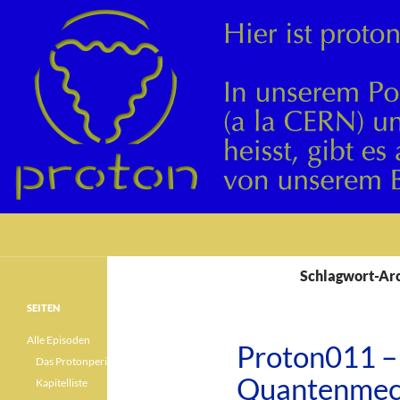
Suchen
Schlagwort-Ar
SEITEN
Alle Episoden
Proton011 – 
Das Protonperiodensystem
Quantenmech
Kapitelliste