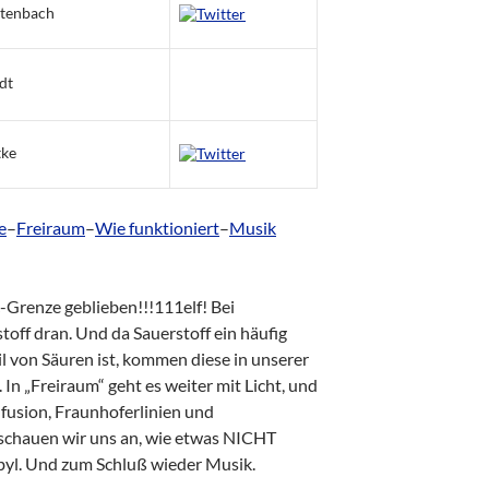
itenbach
dt
tke
e
–
Freiraum
–
Wie funktioniert
–
Musik
Grenze geblieben!!!111elf! Bei
toff dran. Und da Sauerstoff ein häufig
l von Säuren ist, kommen diese in unserer
In „Freiraum“ geht es weiter mit Licht, und
usion, Fraunhoferlinien und
chauen wir uns an, wie etwas NICHT
obyl. Und zum Schluß wieder Musik.