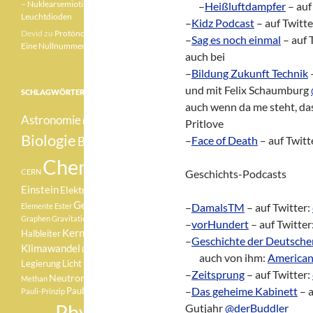
– Nuklearsemiotik –
zz!
–
Heißluftdampfer
– auf
Leuchtdioden
–
Kidz Podcast
– auf Twitte
Devid
zu
Protönchen 041 –
–
Sag es noch einmal
– auf 
Eine Nullnummer „mittendrin“
auch bei
–
Bildung Zukunft Technik
–
und mit Felix Schaumburg
SCHLAGWÖRTER
auch wenn da me steht, da
Astronomie
Betazerfall
Pritlove
Biologie
–
Face of Death
– auf Twitt
Botanik
Chemie
CERN
Geschichts-Podcasts
Einstein
Elektron
Element
Geologie
–
DamalsTM
– auf Twitter:
Elemente
Ester
Graphen
Gravitationswellen
–
vorHundert
– auf Twitter
Kernfusion
Halbleiter
–
Geschichte der Deutsche
Klimawandel
Lachgas
zz?
auch von ihm:
American
Medizin
Legierung
Licht
–
Zeitsprung
– auf Twitter:
Neutron
Methan
Pauli
–
Das geheime Kabinett
– a
Pauli-Verbot
Pauli-Prinzip
Physik
Gutjahr
@derBuddler