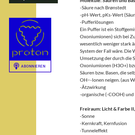
Moleküle: Säuren und Ba
-Säure nach Brønstedt
-pH-Wert, pKs-Wert (Säur
-Pufferlösungen
Ein Puffer ist ein Stoffge
Oxoniumionen) sich bei Zu
wesentlich weniger stark ä
System der Fall wäre. Die 
Umsetzung der durch die S
Oxoniumionen (H3O+) bzw
Säuren bzw. Basen, die se
OH−-Ionen neigen. (aus W
-Ätzwirkung
-organische (-COOH) und 
Freiraum: Licht & Farbe I
-Sonne
-Kernkraft, Kernfusion
-Tunneleffekt