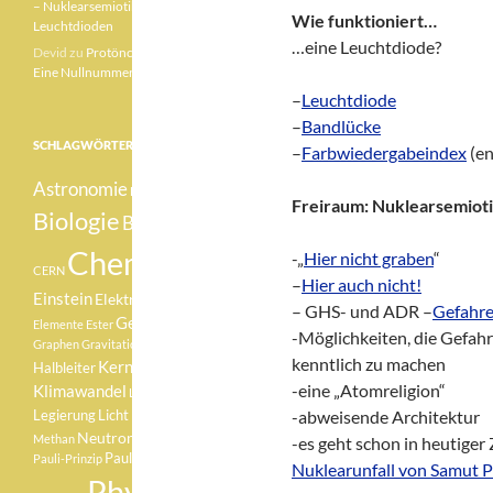
– Nuklearsemiotik –
Wie funktioniert…
Leuchtdioden
…eine Leuchtdiode?
Devid
zu
Protönchen 041 –
Eine Nullnummer „mittendrin“
–
Leuchtdiode
–
Bandlücke
SCHLAGWÖRTER
–
Farbwiedergabeindex
(en
Astronomie
Betazerfall
Freiraum: Nuklearsemiot
Biologie
Botanik
Chemie
-„
Hier nicht graben
“
CERN
–
Hier auch nicht!
Einstein
Elektron
Element
– GHS- und ADR –
Gefahr
Geologie
Elemente
Ester
-Möglichkeiten, die Gefah
Graphen
Gravitationswellen
kenntlich zu machen
Kernfusion
Halbleiter
-eine „Atomreligion“
Klimawandel
Lachgas
Medizin
-abweisende Architektur
Legierung
Licht
Neutron
Methan
Pauli
-es geht schon in heutiger Z
Pauli-Verbot
Pauli-Prinzip
Nuklearunfall von Samut 
Physik