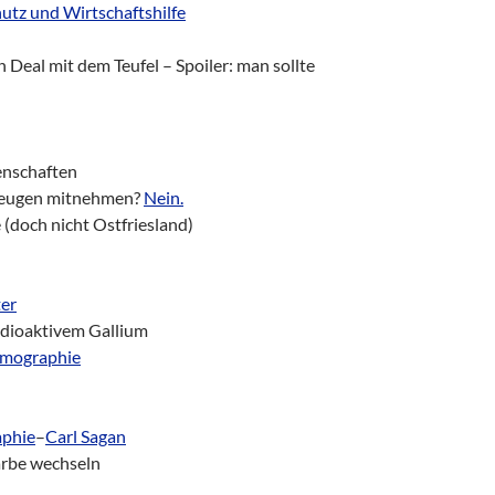
utz und Wirtschaftshilfe
n Deal mit dem Teufel – Spoiler: man sollte
enschaften
gzeugen mitnehmen?
Nein.
 (doch nicht Ostfriesland)
ter
adioaktivem Gallium
omographie
phie
–
Carl Sagan
Farbe wechseln