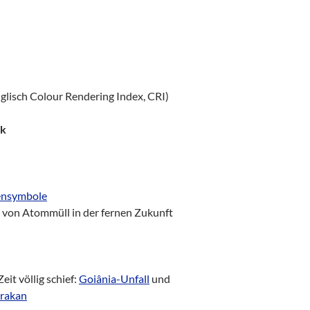
glisch Colour Rendering Index, CRI)
ik
ensymbole
r von Atommüll in der fernen Zukunft
eit völlig schief:
Goiânia-Unfall
und
Prakan