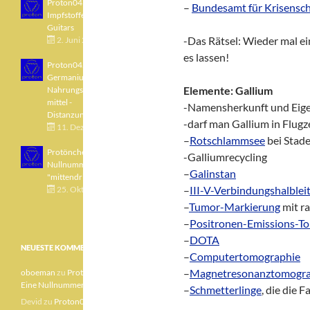
Proton043 - Arsen -
–
Bundesamt für Krisensch
Impfstoffe - Blue
Guitars
-Das Rätsel: Wieder mal ei
2. Juni 2021
es lassen!
Proton042 -
Germanium -
Elemente: Gallium
Nahrungsergänzungs
mittel -
-Namensherkunft und Eig
Distanzunterricht
-darf man Gallium in Flu
11. Dezember 2020
–
Rotschlammsee
bei Stade
Protönchen 041 - Eine
-Galliumrecycling
Nullnummer
–
Galinstan
"mittendrin"
–
III-V-Verbindungshalblei
25. Oktober 2020
–
Tumor-Markierung
mit r
–
Positronen-Emissions-T
–
DOTA
NEUESTE KOMMENTARE
–
Computertomographie
–
Magnetresonanztomogra
oboeman
zu
Protönchen 041 –
Eine Nullnummer „mittendrin“
–
Schmetterlinge
, die die 
Devid
zu
Proton040 – Gallium