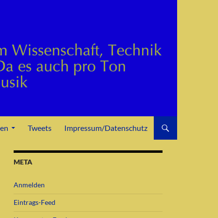
den
Tweets
Impressum/Datenschutz
META
Anmelden
Eintrags-Feed