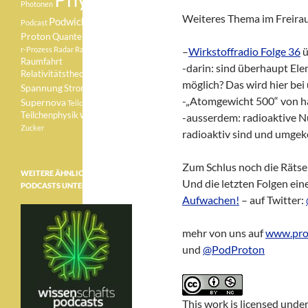
Photonen
Weiteres Thema im Freira
Podwichteln
Podcast
Proton
Quantenphysik
r-Prozess
Radar
Radioaktivität
–
Wirkstoffradio Folge 36
ü
Raumfahrt
-darin: sind überhaupt El
Relativitätstheorie
Sonne
möglich? Das wird hier bei
Spannung
Strom
-„Atomgewicht 500“ von ha
Supernova
Teilchen
Teilchenphysik
Weisser Zwerg
-ausserdem: radioaktive Nu
Zucker
radioaktiv sind und umgek
Zum Schlus noch die Rätse
WEITERE ÄHNLICHE
Und die letzten Folgen ein
PODCASTS UNTER:
Aufwachen!
– auf Twitter:
mehr von uns auf
www.pro
und
@PodProton
This work is licensed unde