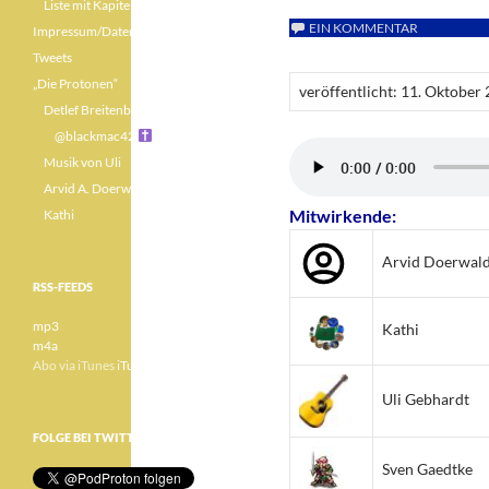
Liste mit Kapiteln
EIN KOMMENTAR
Impressum/Datenschutz
Tweets
„Die Protonen“
veröffentlicht: 11. Oktober
Detlef Breitenbach
@blackmac42
Musik von Uli
Arvid A. Doerwald
Mitwirkende:
Kathi
Arvid Doerwal
RSS-FEEDS
mp3
Kathi
m4a
Abo via iTunes
iTunes
Uli Gebhardt
FOLGE BEI TWITTER
Sven Gaedtke