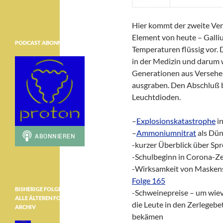
Hier kommt der zweite Ver
Element von heute – Galli
PODCAST ABONNIEREN
Temperaturen flüssig vor.
in der Medizin und darum 
Generationen aus Versehe
ausgraben. Den Abschluß b
Leuchtdioden.
–
Explosionskatastrophe
in
–
Ammoniumnitrat
als Dün
-kurzer Überblick über Spr
-Schulbeginn in Corona-Ze
-Wirksamkeit von Maskens
Folge 165
BISHERIGE FOLGEN ………………
-Schweinepreise – um wiev
ALLE ÄLTEREN FOLGEN IM
die Leute in den Zerlege
ARCHIV
bekämen