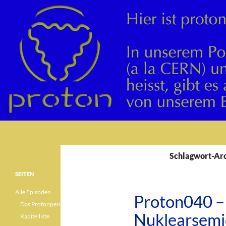
Suchen
Schlagwort-Arc
SEITEN
Alle Episoden
Proton040 – 
Das Protonperiodensystem
Nuklearsemi
Kapitelliste