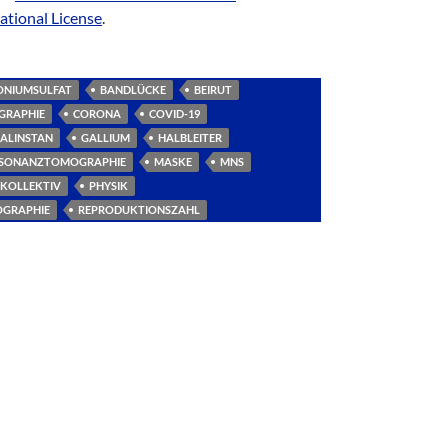
tional License
.
NIUMSULFAT
BANDLÜCKE
BEIRUT
RAPHIE
CORONA
COVID-19
ALINSTAN
GALLIUM
HALBLEITER
SONANZTOMOGRAPHIE
MASKE
MNS
 KOLLEKTIV
PHYSIK
OGRAPHIE
REPRODUKTIONSZAHL