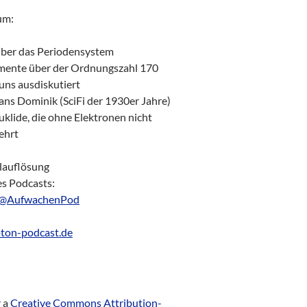
um:
ber das Periodensystem
emente über der Ordnungszahl 170
 uns ausdiskutiert
ns Dominik (SciFi der 1930er Jahre)
klide, die ohne Elektronen nicht
ehrt
lauflösung
es Podcasts:
@AufwachenPod
ton-podcast.de
r a
Creative Commons Attribution-