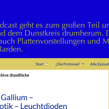
Zum Inhalt springen
Start
„Die Protonen“
Alle Episo
hive: Bandlücke
Gallium –
otik – Leuchtdioden