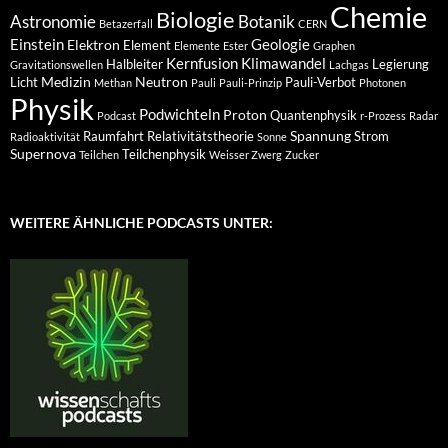
Chemie
Biologie
Astronomie
Botanik
Betazerfall
CERN
Einstein
Geologie
Elektron
Element
Elemente
Ester
Graphen
Kernfusion
Klimawandel
Halbleiter
Legierung
Gravitationswellen
Lachgas
Medizin
Neutron
Licht
Pauli-Verbot
Methan
Pauli
Pauli-Prinzip
Photonen
Physik
Podwichteln
Proton
Quantenphysik
Podcast
r-Prozess
Radar
Spannung
Raumfahrt
Relativitätstheorie
Strom
Radioaktivität
Sonne
Supernova
Teilchenphysik
Teilchen
Weisser Zwerg
Zucker
WEITERE ÄHNLICHE PODCASTS UNTER: