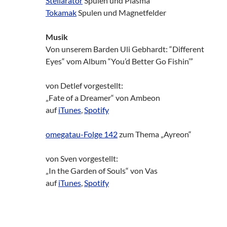
Stellarator
Spulen und Plasma
Tokamak
Spulen und Magnetfelder
Musik
Von unserem Barden Uli Gebhardt: “Different
Eyes“ vom Album “You’d Better Go Fishin’”
von Detlef vorgestellt:
„Fate of a Dreamer“ von Ambeon
auf
iTunes
,
Spotify
omegatau-Folge 142
zum Thema „Ayreon“
von Sven vorgestellt:
„In the Garden of Souls“ von Vas
auf
iTunes
,
Spotify