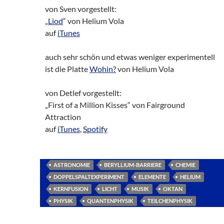
von Sven vorgestellt:
„
Liod
“ von Helium Vola
auf
iTunes
auch sehr schön und etwas weniger experimentell
ist die Platte
Wohin?
von Helium Vola
von Detlef vorgestellt:
„First of a Million Kisses“ von Fairground
Attraction
auf
iTunes
,
Spotify
ASTRONOMIE
BERYLLIUM-BARRIERE
CHEMIE
DOPPELSPALTEXPERIMENT
ELEMENTE
HELIUM
KERNFUSION
LICHT
MUSIK
OKTAN
PHYSIK
QUANTENPHYSIK
TEILCHENPHYSIK