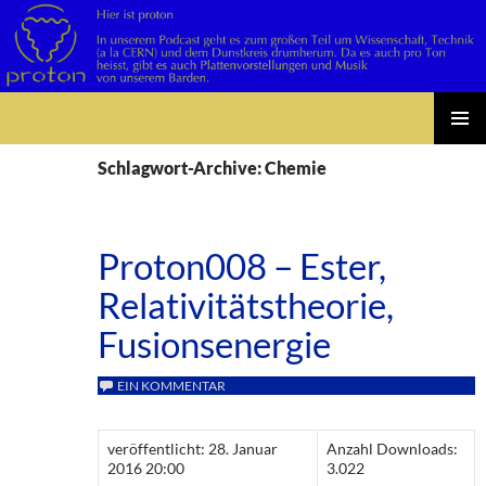
Suchen
Zum
PRIMÄR
Inhalt
Schlagwort-Archive: Chemie
MENÜ
springen
Proton008 – Ester,
Relativitätstheorie,
Fusionsenergie
EIN KOMMENTAR
veröffentlicht: 28. Januar
Anzahl Downloads:
2016 20:00
3.022