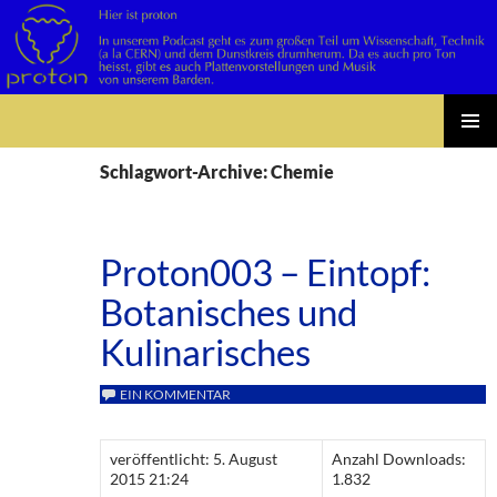
Suchen
Zum
PRIMÄR
Inhalt
Schlagwort-Archive: Chemie
MENÜ
springen
Proton003 – Eintopf:
Botanisches und
Kulinarisches
EIN KOMMENTAR
veröffentlicht: 5. August
Anzahl Downloads:
2015 21:24
1.832