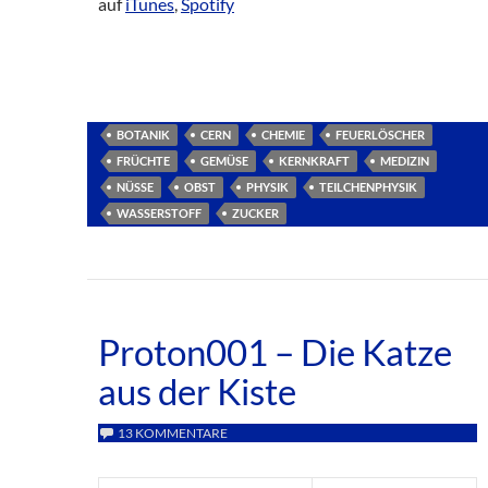
auf
iTunes
,
Spotify
BOTANIK
CERN
CHEMIE
FEUERLÖSCHER
FRÜCHTE
GEMÜSE
KERNKRAFT
MEDIZIN
NÜSSE
OBST
PHYSIK
TEILCHENPHYSIK
WASSERSTOFF
ZUCKER
Proton001 – Die Katze
aus der Kiste
13 KOMMENTARE