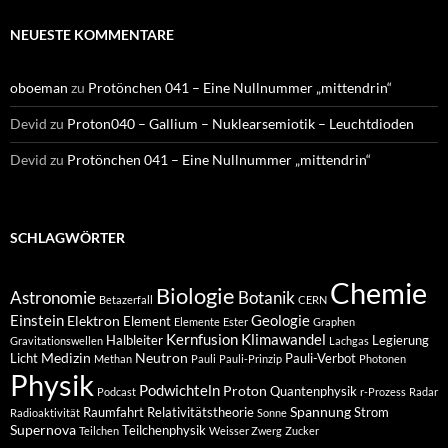
NEUESTE KOMMENTARE
oboeman
zu
Protönchen 041 – Eine Nullnummer „mittendrin“
Devid
zu
Proton040 – Gallium – Nuklearsemiotik – Leuchtdioden
Devid
zu
Protönchen 041 – Eine Nullnummer „mittendrin“
SCHLAGWÖRTER
Chemie
Biologie
Astronomie
Botanik
Betazerfall
CERN
Einstein
Geologie
Elektron
Element
Elemente
Ester
Graphen
Kernfusion
Klimawandel
Halbleiter
Legierung
Gravitationswellen
Lachgas
Medizin
Neutron
Licht
Pauli-Verbot
Methan
Pauli
Pauli-Prinzip
Photonen
Physik
Podwichteln
Proton
Quantenphysik
Podcast
r-Prozess
Radar
Spannung
Raumfahrt
Relativitätstheorie
Strom
Radioaktivität
Sonne
Supernova
Teilchenphysik
Teilchen
Weisser Zwerg
Zucker