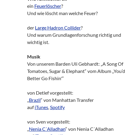
ein
Feuerlöscher
?
Und wie löscht man welche Feuer?
der
Large Hadron Collider
?
Und warum Grundlagenforschung richtig und
wichtig ist.
Musik
Von unserem Barden Uli Gebhardt: „A Song Of
Tomatoes, Sugar & Elephant“ vom Album „You’d
Better Go Fishin'“
von Detlef vorgestellt:
„
Brazil
“ von Manhattan Transfer
auf
iTunes
,
Spotify
von Sven vorgestellt:
„
Nenia C´Alladhan
“ von Nenia C´Alladhan