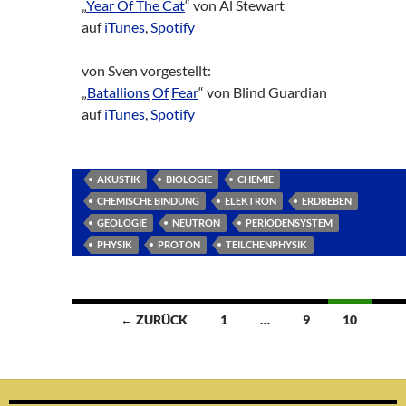
„
Year Of The Cat
“ von Al Stewart
auf
iTunes
,
Spotify
von Sven vorgestellt:
„
Ba
ta
ll
io
ns
Of
Fe
ar
“ von Blind Guardian
auf
iTunes
,
Spotify
AKUSTIK
BIOLOGIE
CHEMIE
CHEMISCHE BINDUNG
ELEKTRON
ERDBEBEN
GEOLOGIE
NEUTRON
PERIODENSYSTEM
PHYSIK
PROTON
TEILCHENPHYSIK
Beitragsnavigation
← ZURÜCK
1
…
9
10