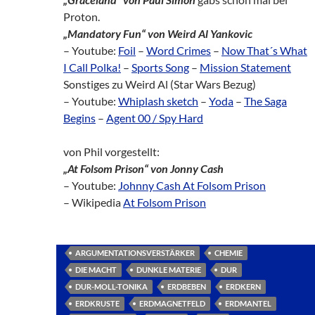
Proton.
„Mandatory Fun“ von Weird Al Yankovic
– Youtube:
Foil
–
Word Crimes
–
Now That´s What
I Call Polka!
–
Sports Song
–
Mission Statement
Sonstiges zu Weird Al (Star Wars Bezug)
– Youtube:
Whiplash sketch
–
Yoda
–
The Saga
Begins
–
Agent 00 / Spy Hard
von Phil vorgestellt:
„At Folsom Prison“ von Jonny Cash
– Youtube:
Johnny Cash At Folsom Prison
– Wikipedia
At Folsom Prison
ARGUMENTATIONSVERSTÄRKER
CHEMIE
DIE MACHT
DUNKLE MATERIE
DUR
DUR-MOLL-TONIKA
ERDBEBEN
ERDKERN
ERDKRUSTE
ERDMAGNETFELD
ERDMANTEL