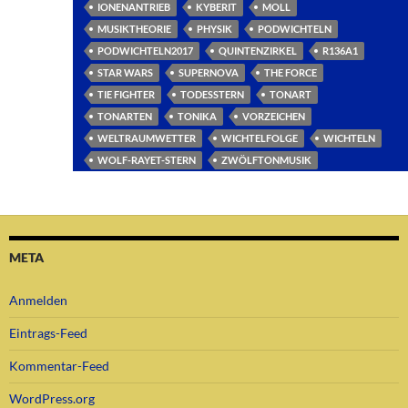
IONENANTRIEB
KYBERIT
MOLL
MUSIKTHEORIE
PHYSIK
PODWICHTELN
PODWICHTELN2017
QUINTENZIRKEL
R136A1
STAR WARS
SUPERNOVA
THE FORCE
TIE FIGHTER
TODESSTERN
TONART
TONARTEN
TONIKA
VORZEICHEN
WELTRAUMWETTER
WICHTELFOLGE
WICHTELN
WOLF-RAYET-STERN
ZWÖLFTONMUSIK
META
Anmelden
Eintrags-Feed
Kommentar-Feed
WordPress.org