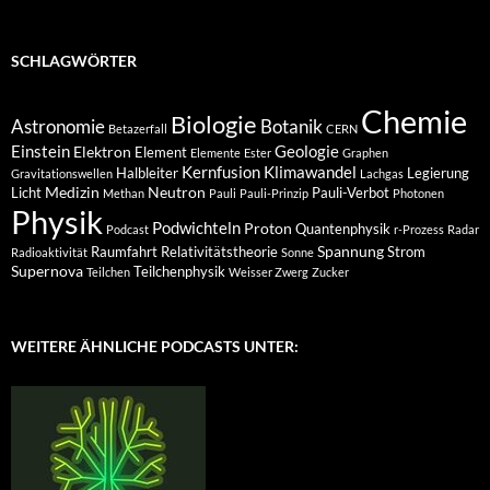
SCHLAGWÖRTER
Chemie
Biologie
Astronomie
Botanik
Betazerfall
CERN
Einstein
Geologie
Elektron
Element
Elemente
Ester
Graphen
Kernfusion
Klimawandel
Halbleiter
Legierung
Gravitationswellen
Lachgas
Medizin
Neutron
Licht
Pauli-Verbot
Methan
Pauli
Pauli-Prinzip
Photonen
Physik
Podwichteln
Proton
Quantenphysik
Podcast
r-Prozess
Radar
Spannung
Raumfahrt
Relativitätstheorie
Strom
Radioaktivität
Sonne
Supernova
Teilchenphysik
Teilchen
Weisser Zwerg
Zucker
WEITERE ÄHNLICHE PODCASTS UNTER: