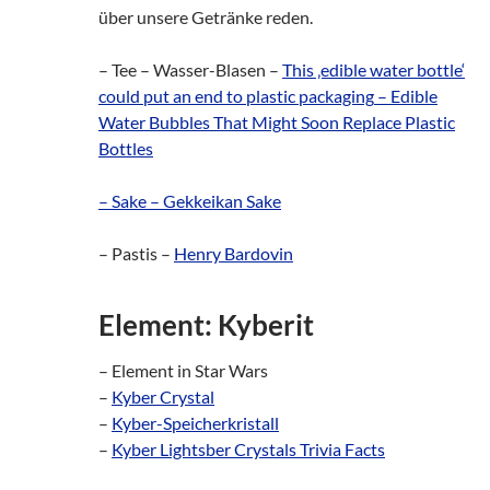
über unsere Getränke reden.
– Tee – Wasser-Blasen –
This ‚edible water bottle‘
could put an end to plastic packaging
–
Edible
Water Bubbles That Might Soon Replace Plastic
Bottles
– Sake –
Gekkeikan Sake
– Pastis –
Henry Bardovin
Element: Kyberit
– Element in Star Wars
–
Kyber Crystal
–
Kyber-Speicherkristall
–
Kyber Lightsber Crystals Trivia Facts