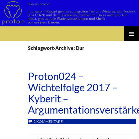
Suchen
Zum
PRIMÄR
Inhalt
Schlagwort-Archive: Dur
MENÜ
springen
Proton024 –
Wichtelfolge 2017 –
Kyberit –
Argumentationsverstärk
2 KOMMENTARE