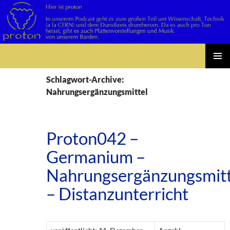
Suchen
Zum
PRIMÄR
Inhalt
Schlagwort-Archive:
MENÜ
springen
Nahrungsergänzungsmittel
Proton042 –
Germanium –
Nahrungsergänzungsmitt
– Distanzunterricht