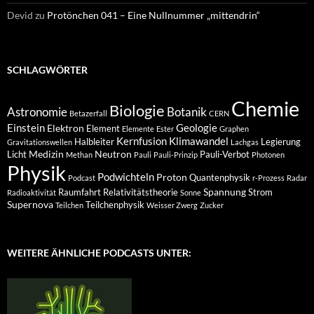
Devid
zu
Protönchen 041 – Eine Nullnummer „mittendrin“
SCHLAGWÖRTER
Chemie
Biologie
Astronomie
Botanik
Betazerfall
CERN
Einstein
Geologie
Elektron
Element
Elemente
Ester
Graphen
Kernfusion
Klimawandel
Halbleiter
Legierung
Gravitationswellen
Lachgas
Medizin
Neutron
Licht
Pauli-Verbot
Methan
Pauli
Pauli-Prinzip
Photonen
Physik
Podwichteln
Proton
Quantenphysik
Podcast
r-Prozess
Radar
Spannung
Raumfahrt
Relativitätstheorie
Strom
Radioaktivität
Sonne
Supernova
Teilchenphysik
Teilchen
Weisser Zwerg
Zucker
WEITERE ÄHNLICHE PODCASTS UNTER: