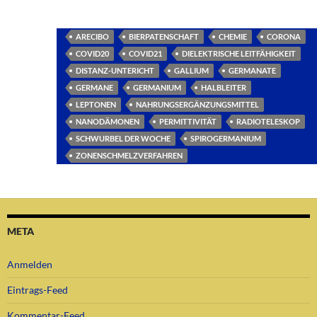
ARECIBO
BIERPATENSCHAFT
CHEMIE
CORONA
COVID20
COVID21
DIELEKTRISCHE LEITFÄHIGKEIT
DISTANZ-UNTERICHT
GALLIUM
GERMANATE
GERMANE
GERMANIUM
HALBLEITER
LEPTONEN
NAHRUNGSERGÄNZUNGSMITTEL
NANODÄMONEN
PERMITTIVITÄT
RADIOTELESKOP
SCHWURBEL DER WOCHE
SPIROGERMANIUM
ZONENSCHMELZVERFAHREN
META
Anmelden
Eintrags-Feed
Kommentar-Feed