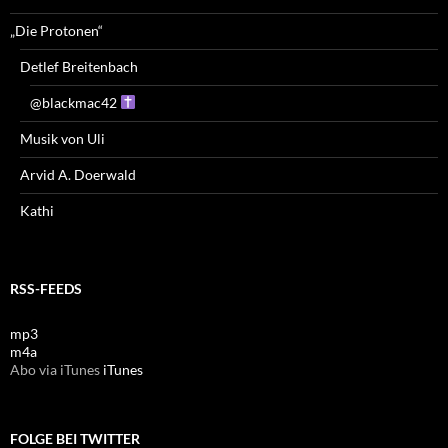
„Die Protonen“
Detlef Breitenbach
@blackmac42
Musik von Uli
Arvid A. Doerwald
Kathi
RSS-FEEDS
mp3
m4a
Abo via iTunes
iTunes
FOLGE BEI TWITTER