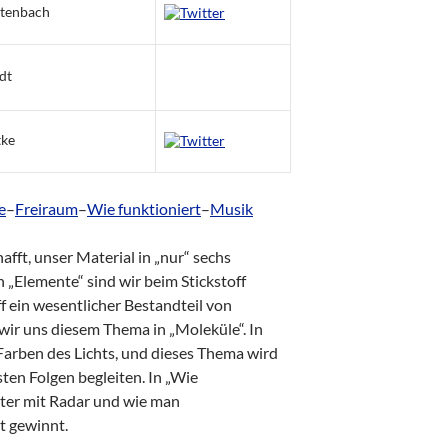
itenbach
dt
tke
e
–
Freiraum
–
Wie funktioniert
–
Musik
afft, unser Material in „nur“ sechs
 „Elemente“ sind wir beim Stickstoff
ff ein wesentlicher Bestandteil von
wir uns diesem Thema in „Moleküle“. In
Farben des Lichts, und dieses Thema wird
ten Folgen begleiten. In „Wie
iter mit Radar und wie man
 gewinnt.