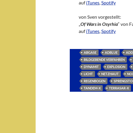
auf
iTunes
,
Spotify
von Sven vorgestellt:
„
Of Wars in Osyrhia
“ von F
auf
iTunes
,
Spotify
ABGASE
ADBLUE
ADD
BILDGEBENDE VERFAHREN
DYNAMIT
EXPLOSION
LICHT
NETZHAUT
NO
REGENBOGEN
SPRENGSTO
TANDEM-X
TERRASAR-X