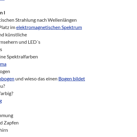
n I
tischen Strahlung nach Wellenlängen
Platz im
elektromagnetischen Spektrum
nd künstliche
ernsehern und LED´s
s
eine Spektralfarben
sma
bogen
nbogen
und wieso das einen
Bogen bildet
au?
arbig?
g
ehmung
nd Zapfen
hirn