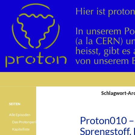
Suchen
Schlagwort-Arc
SEITEN
Alle Episoden
Proton010 – 
Das Protonperiodensystem
Sprengstoff, 
Kapitelliste