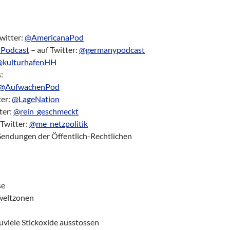
witter:
@AmericanaPod
 Podcast
– auf Twitter:
@germanypodcast
@kulturhafenHH
:
@AufwachenPod
ter:
@LageNation
ter:
@rein_geschmeckt
 Twitter:
@me_netzpolitik
Sendungen der Öffentlich-Rechtlichen
se
mweltzonen
viele Stickoxide ausstossen