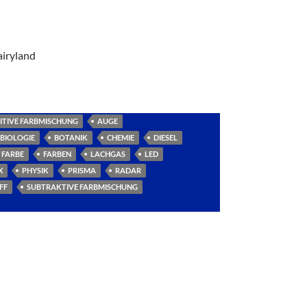
airyland
ITIVE FARBMISCHUNG
AUGE
BIOLOGIE
BOTANIK
CHEMIE
DIESEL
FARBE
FARBEN
LACHGAS
LED
X
PHYSIK
PRISMA
RADAR
FF
SUBTRAKTIVE FARBMISCHUNG