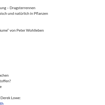
tung – Dragsterrennen
nisch und natürlich in Pflanzen
äume“ von Peter Wohlleben
n
machen
toffen?
e
n Derek Lowe:
th