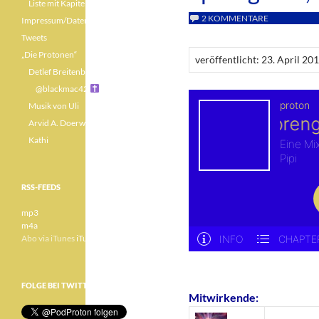
Liste mit Kapiteln
2 KOMMENTARE
Impressum/Datenschutz
Tweets
„Die Protonen“
veröffentlicht: 23. April 20
Detlef Breitenbach
@blackmac42
Musik von Uli
Arvid A. Doerwald
Kathi
RSS-FEEDS
mp3
m4a
Abo via iTunes
iTunes
FOLGE BEI TWITTER
Mitwirkende: