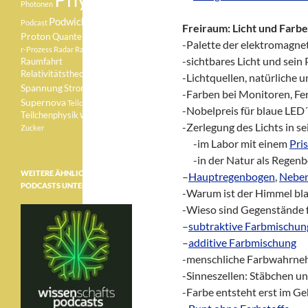
Photonen
Podwichteln
Podcast
Freiraum: Licht und Farbe
Proton
Quantenphysik
-Palette der elektromagne
r-Prozess
Radar
Radioaktivität
-sichtbares Licht und sein 
Raumfahrt
Relativitätstheorie
Sonne
-Lichtquellen, natürliche u
Spannung
Strom
-Farben bei Monitoren, F
Supernova
Teilchen
-Nobelpreis für blaue LED´
Teilchenphysik
Weisser Zwerg
-Zerlegung des Lichts in s
Zucker
xx
-im Labor mit einem
Pri
xx
-in der Natur als Regen
WEITERE ÄHNLICHE
–
Hauptregenbogen
,
Nebe
PODCASTS UNTER:
-Warum ist der Himmel bl
-Wieso sind Gegenstände f
–
subtraktive Farbmischun
–
additive Farbmischung
-menschliche Farbwahrn
-Sinneszellen: Stäbchen u
-Farbe entsteht erst im Ge