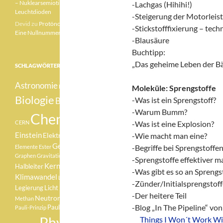
– Nuklearsemiotik –
-Lachgas (Hihihi!)
Leuchtdioden
-Steigerung der Motorleis
Devid
zu
Protönchen 041 –
-Stickstofffixierung – tech
Eine Nullnummer „mittendrin“
-Blausäure
Buchtipp:
„Das geheime Leben der B
SCHLAGWÖRTER
Astronomie
Betazerfall
Moleküle: Sprengstoffe
Biologie
-Was ist ein Sprengstoff?
Botanik
-Warum Bumm?
Chemie
CERN
-Was ist eine Explosion?
Einstein
Elektron
-Wie macht man eine?
Element
Geologie
-Begriffe bei Sprengstoffe
Elemente
Ester
Graphen
Gravitationswellen
-Sprengstoffe effektiver 
Kernfusion
Halbleiter
-Was gibt es so an Sprengs
Klimawandel
Lachgas
-Zünder/Initialsprengstoff
Medizin
Legierung
Licht
-Der heitere Teil
Neutron
Methan
Pauli
-Blog „In The Pipeline“ vo
Pauli-Verbot
Pauli-Prinzip
Physik
xx
Things I Won´t Work Wi