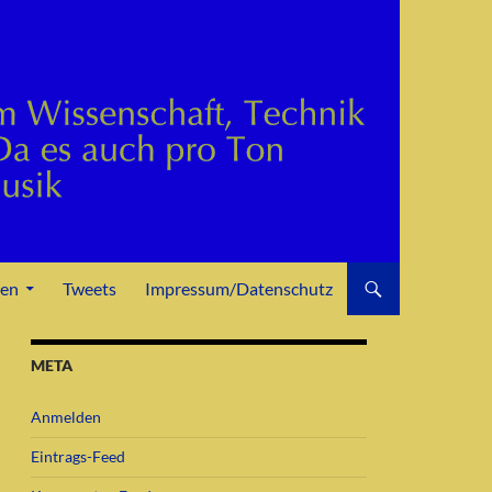
den
Tweets
Impressum/Datenschutz
META
Anmelden
Eintrags-Feed