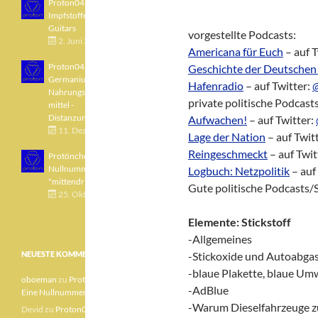
Proton043 - Arsen -
Impfstoffe - Blue
Guitars
vorgestellte Podcasts:
2. Juni 2021
Americana für Euch
– auf T
Proton042 -
Geschichte der Deutschen
Germanium -
Hafenradio
– auf Twitter:
Nahrungsergänzungs
private politische Podcasts
mittel -
Distanzunterricht
Aufwachen!
– auf Twitter:
11. Dezember 2020
Lage der Nation
– auf Twit
Reingeschmeckt
– auf Twit
Protönchen 041 - Eine
Nullnummer
Logbuch: Netzpolitik
– auf
"mittendrin"
Gute politische Podcasts/
25. Oktober 2020
Elemente: Stickstoff
-Allgemeines
NEUESTE KOMMENTARE
-Stickoxide und Autoabga
-blaue Plakette, blaue U
oboeman
zu
Protönchen 041 –
-AdBlue
Eine Nullnummer „mittendrin“
-Warum Dieselfahrzeuge zu
Devid
zu
Proton040 – Gallium