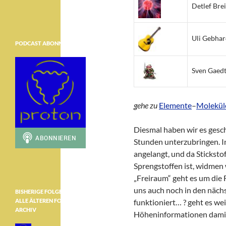
Detlef Bre
Uli Gebhar
PODCAST ABONNIEREN
Sven Gaed
gehe zu
Elemente
–
Molekül
Diesmal haben wir es gesch
Stunden unterzubringen. In
angelangt, und da Sticksto
Sprengstoffen ist, widmen 
„Freiraum“ geht es um die 
uns auch noch in den nächs
BISHERIGE FOLGEN ………………
ALLE ÄLTEREN FOLGEN IM
funktioniert… ? geht es we
ARCHIV
Höheninformationen damit