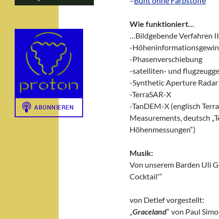
–
Bunt ohne Farbstoffe
Wie funktioniert…
…Bildgebende Verfahren II
-Höheninformationsgewin
-Phasenverschiebung
-satelliten- und flugzeugg
-Synthetic Aperture Radar
-TerraSAR-X
-TanDEM-X (englisch Terra
Measurements, deutsch „Te
Höhenmessungen“)
Musik:
Von unserem Barden Uli G
Cocktail'“
von Detlef vorgestellt:
„
Graceland
“ von Paul Sim