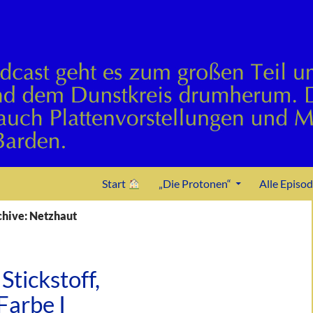
Zum Inhalt springen
Start
„Die Protonen“
Alle Episo
hive: Netzhaut
Stickstoff,
Farbe I