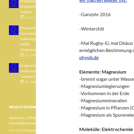
Proton043 - Arsen -
Impfstoffe - Blue
Guitars
-Ganzohr 2016
2. Juni 2021
Proton042 -
-Winterchili
Germanium -
Nahrungsergänzungs
-Mal Rugby-Ei, mal Disku
mittel -
Distanzunterricht
ermöglichen Bestimmung 
11. Dezember 2020
physik.de
Protönchen 041 - Eine
Nullnummer
Elemente: Magnesium
"mittendrin"
-brennt sogar unter Wasse
25. Oktober 2020
-Magnesiumlegierungen
-Vorkommen in der Erde
-Magnesiummineralien
-Magnesium in Pflanzen (C
NEUESTE KOMMENTARE
-Magnesium als Spurenel
oboeman
zu
Protönchen 041 –
Eine Nullnummer „mittendrin“
Moleküle: Elektrochemie
Devid
zu
Proton040 – Gallium