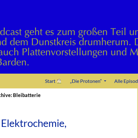
Zum Inhalt springen
Start
„Die Protonen“
Alle Episo
hive: Bleibatterie
 Elektrochemie,