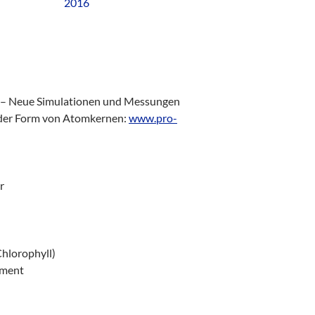
s – Neue Simulationen und Messungen
der Form von Atomkernen:
www.pro-
r
hlorophyll)
ement