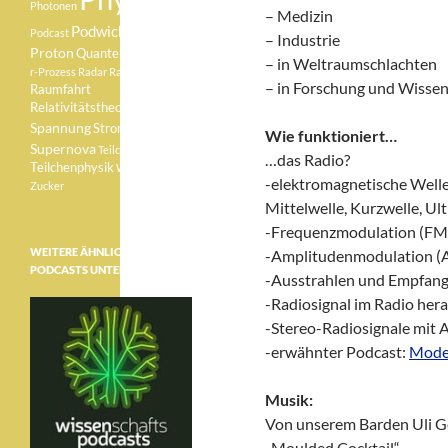
Photonen
– Medizin
Podwichteln
Podcast
– Industrie
Proton
Quantenphysik
– in Weltraumschlachten
r-Prozess
Radar
Radioaktivität
– in Forschung und Wissen
Raumfahrt
Relativitätstheorie
Sonne
Spannung
Strom
Wie funktioniert…
Supernova
Teilchen
…das Radio?
Teilchenphysik
Weisser Zwerg
-elektromagnetische Well
Zucker
Mittelwelle, Kurzwelle, Ul
-Frequenzmodulation (FM
WEITERE ÄHNLICHE
-Amplitudenmodulation 
PODCASTS UNTER:
-Ausstrahlen und Empfan
-Radiosignal im Radio her
-Stereo-Radiosignale mit
-erwähnter Podcast:
Mode
Musik:
Von unserem Barden Uli G
„Moulded Cocktail“