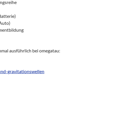
ngsreihe
atterie)
 Auto)
ementbildung
hmal ausführlich bei omegatau:
und-gravitationswellen