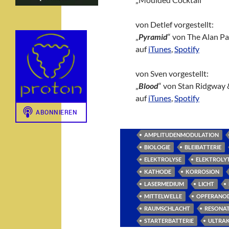
von Detlef vorgestellt:
„
Pyramid
“ von The Alan P
auf
iTunes
,
Spotify
von Sven vorgestellt:
„
Blood
“ von Stan Ridgway
auf
iTunes
,
Spotify
AMPLITUDENMODULATION
BIOLOGIE
BLEIBATTERIE
ELEKTROLYSE
ELEKTROLY
KATHODE
KORROSION
LASERMEDIUM
LICHT
MITTELWELLE
OPFERANO
RAUMSCHLACHT
RESONA
STARTERBATTERIE
ULTRA