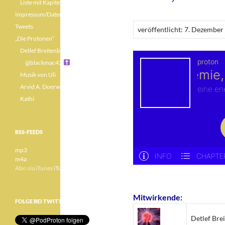
Liste mit Kapiteln
Impressum/Datenschutz
Tweets
veröffentlicht: 7. Dezembe
„Die Protonen“
Detlef Breitenbach
@blackmac42
Musik von Uli
Arvid A. Doerwald
Kathi
RSS-FEEDS
mp3
m4a
Abo via iTunes
iTunes
Mitwirkende:
FOLGE BEI TWITTER
Detlef Bre