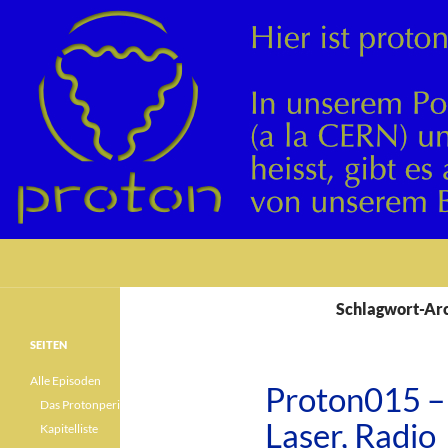
Suchen
Schlagwort-Arc
SEITEN
Alle Episoden
Proton015 –
Das Protonperiodensystem
Laser, Radio
Kapitelliste