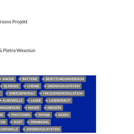
arsons Projekt
 & Pietra Wexstun
ANODE
BATTERIE
BESETZUNGSINVERSION
BLINDSEE
CHEMIE
DREINIVEAUSYSTEM
T
ENERGIENIVEAU
FREQUENZMODULATION
KURZWELLE
LASER
LASERKRAUT
MAGNESIUM
MASER
MEDIZIN
DE
PHOTONEN
PHYSIK
RADIO
TOR
ROST
SPANNUNG
KURZWELLE
ZWEINIVEAUSYSTEM