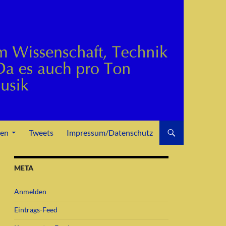
den
Tweets
Impressum/Datenschutz
META
Anmelden
Eintrags-Feed