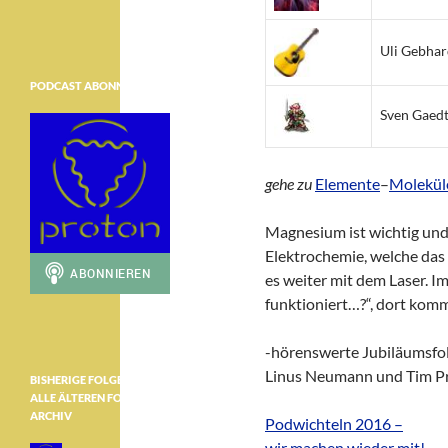
Uli Gebhar
PODCAST ABONNIEREN
Sven Gaed
gehe zu
Elemente
–
Molekül
Magnesium ist wichtig und
Elektrochemie, welche das 
es weiter mit dem Laser. Im
funktioniert…?“, dort komm
-hörenswerte Jubiläumsfol
Linus Neumann und Tim Pr
BISHERIGE FOLGEN ………………
ALLE ÄLTEREN FOLGEN IM
ARCHIV
Podwichteln 2016 –
wir machen wieder mit!