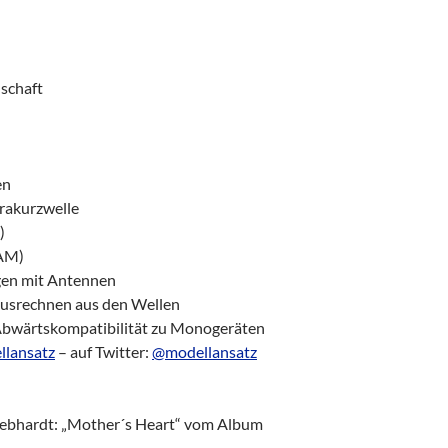
schaft
en
trakurzwelle
)
(AM)
gen mit Antennen
ausrechnen aus den Wellen
 Abwärtskompatibilität zu Monogeräten
llansatz
– auf Twitter:
@modellansatz
ebhardt: „Mother´s Heart“ vom Album