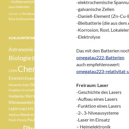
– Nuklearsemiotik –
-elektrochemische Spannu
Leuchtdioden
-galvanische Zellen
Devid
zu
Protönchen 041 –
-Daniell-Element (Zn-Cu-B
Eine Nullnummer „mittendrin“
-Bleibatterie (die aus dem
-Korrosion, Rost, Lokalel
-Elektrolyse
SCHLAGWÖRTER
Astronomie
Das mit den Batterien noc
Betazerfall
Biologie
omegatau222-Batterien
Botanik
auch empfehlenswert:
Chemie
omegatau223-relativitat-
CERN
Einstein
Elektron
Element
Geologie
Freiraum: Laser
Elemente
Ester
Graphen
Gravitationswellen
-Geschichte des Lasers
Kernfusion
Halbleiter
-Aufbau eines Lasers
Klimawandel
Lachgas
-Funktion eines Lasers
Medizin
Legierung
Licht
-2-, 3-Niveausysteme
Neutron
Methan
Pauli
-Laser im Einsatz
Pauli-Verbot
Pauli-Prinzip
Physik
– Heimelektronik