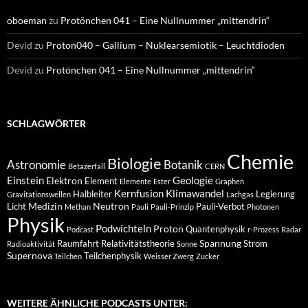
oboeman
zu
Protönchen 041 – Eine Nullnummer „mittendrin“
Devid
zu
Proton040 – Gallium – Nuklearsemiotik – Leuchtdioden
Devid
zu
Protönchen 041 – Eine Nullnummer „mittendrin“
SCHLAGWÖRTER
Chemie
Biologie
Astronomie
Botanik
Betazerfall
CERN
Einstein
Geologie
Elektron
Element
Elemente
Ester
Graphen
Kernfusion
Klimawandel
Halbleiter
Legierung
Gravitationswellen
Lachgas
Medizin
Neutron
Licht
Pauli-Verbot
Methan
Pauli
Pauli-Prinzip
Photonen
Physik
Podwichteln
Proton
Quantenphysik
Podcast
r-Prozess
Radar
Spannung
Raumfahrt
Relativitätstheorie
Strom
Radioaktivität
Sonne
Supernova
Teilchenphysik
Teilchen
Weisser Zwerg
Zucker
WEITERE ÄHNLICHE PODCASTS UNTER: