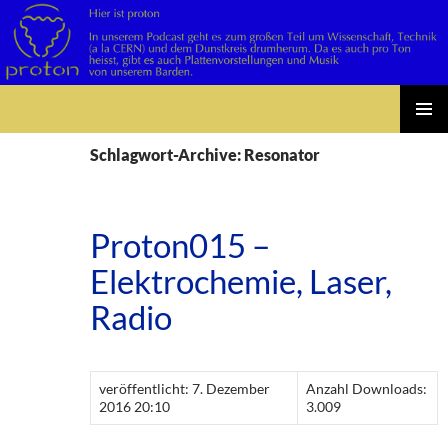
Suchen
Zum
PRIMÄR
Inhalt
Schlagwort-Archive: Resonator
MENÜ
springen
Proton015 –
Elektrochemie, Laser,
Radio
veröffentlicht: 7. Dezember
Anzahl Downloads:
2016 20:10
3.009