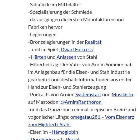
-Schmiede im Mittelalter
-Spezialisierung der Schmiede
-daraus gingen die ersten Manufakturen und
Fabriken hervor
-Legierungen
-Bronzelegierungen in der
Realität
…und im Spiel „
Dwarf Fortress
“
–
Härten
und
Anlassen
von Stahl
-Hörerbeitrag: Der Vater von Arnim Sommer hat
im Anlagenbau für die Eisen- und Stahlindustrie
gearbeitet und deshalb Informationen aus erster
Hand zur Eisen- und Stahlerzeugung
-Podcasts von Arnim:
Systemstart
und
Musikisto
–
auf Mastodon:
@ArnimRanthoron
-und das Ganze noch einmal in epischer Breite und
vogonischer Länge:
omegatau281 – Vom Eisenerz
zum Hightech-Stahl
-Eisen im –
Hämoglobin
–
Porphyrin
und –
Pyrrol