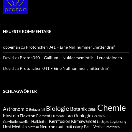
NEUESTE KOMMENTARE
oboeman
zu
Protönchen 041 – Eine Nullnummer „mittendrin“
Devid
zu
Proton040 – Gallium – Nuklearsemiotik – Leuchtdioden
Devid
zu
Protönchen 041 – Eine Nullnummer „mittendrin“
SCHLAGWÖRTER
Chemie
Biologie
Astronomie
Botanik
Betazerfall
CERN
Einstein
Geologie
Elektron
Element
Elemente
Ester
Graphen
Kernfusion
Klimawandel
Halbleiter
Legierung
Gravitationswellen
Lachgas
Medizin
Neutron
Licht
Pauli-Verbot
Methan
Pauli
Pauli-Prinzip
Photonen