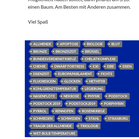
einen Baum. Am Besten mit Anderen zusammen.
Viel Spaß
ALLMENDE
APOPTOSE
BIOLOGIE
BLUT
BRONZE
BRONZEZEIT
BRÜSSEL
BUNDESVERDIENSTKREUZ
CHELATKOMPLEXE
CHEMIE
DWARF FORTRESS
E30
EIBE
EISEN
EISENZEIT
EUROPAPARLAMENT
FICHTE
FLUORESCEIN
GLOCKEN
HETHITER
KÜHLGRENZTEMPERATUR
LEGIERUNG
NASENFLÖTE
NEKROSE
PHYSIK
PODSTOCK
PODSTOCK 2019
PODSTOCK2019
PORPHYRIN
PYRROL
RENNOFEN
ROSENKRIEGE
SCHMIEDEN
SCHWEDEN
STAHL
STRASBURG
TRAGIK DER ALLMENDE
TRIOLOGIE
WET-BULB TEMPERATURE