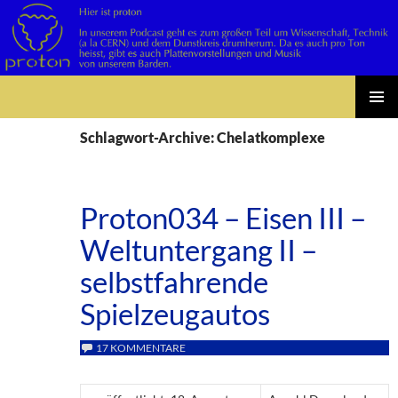
Suchen
Zum
PRIMÄR
Inhalt
Schlagwort-Archive: Chelatkomplexe
MENÜ
springen
Proton034 – Eisen III –
Weltuntergang II –
selbstfahrende
Spielzeugautos
17 KOMMENTARE