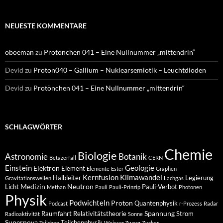
NEUESTE KOMMENTARE
oboeman
zu
Protönchen 041 – Eine Nullnummer „mittendrin“
Devid
zu
Proton040 – Gallium – Nuklearsemiotik – Leuchtdioden
Devid
zu
Protönchen 041 – Eine Nullnummer „mittendrin“
SCHLAGWÖRTER
Chemie
Biologie
Astronomie
Botanik
Betazerfall
CERN
Einstein
Geologie
Elektron
Element
Elemente
Ester
Graphen
Kernfusion
Klimawandel
Halbleiter
Legierung
Gravitationswellen
Lachgas
Medizin
Neutron
Licht
Pauli-Verbot
Methan
Pauli
Pauli-Prinzip
Photonen
Physik
Podwichteln
Proton
Quantenphysik
Podcast
r-Prozess
Radar
Spannung
Raumfahrt
Relativitätstheorie
Strom
Radioaktivität
Sonne
Supernova
Teilchenphysik
Teilchen
Weisser Zwerg
Zucker