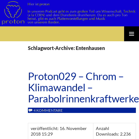
Suchen
Zum
PRIMÄR
Inhalt
Schlagwort-Archive: Entenhausen
MENÜ
springen
Proton029 – Chrom –
Klimawandel –
Parabolrinnenkraftwerke
4 KOMMENTARE
veröffentlicht: 16. November
Anzahl
2018 15:29
Downloads: 2.236