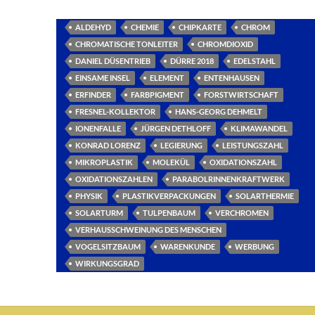
ALDEHYD
CHEMIE
CHIPKARTE
CHROM
CHROMATISCHE TONLEITER
CHROMDIOXID
DANIEL DÜSENTRIEB
DÜRRE 2018
EDELSTAHL
EINSAME INSEL
ELEMENT
ENTENHAUSEN
ERFINDER
FARBPIGMENT
FORSTWIRTSCHAFT
FRESNEL-KOLLEKTOR
HANS-GEORG DEHMELT
IONENFALLE
JÜRGEN DETHLOFF
KLIMAWANDEL
KONRAD LORENZ
LEGIERUNG
LEISTUNGSZAHL
MIKROPLASTIK
MOLEKÜL
OXIDATIONSZAHL
OXIDATIONSZAHLEN
PARABOLRINNENKRAFTWERK
PHYSIK
PLASTIKVERPACKUNGEN
SOLARTHERMIE
SOLARTURM
TULPENBAUM
VERCHROMEN
VERHAUSSCHWEINUNG DES MENSCHEN
VOGELSITZBAUM
WARENKUNDE
WERBUNG
WIRKUNGSGRAD