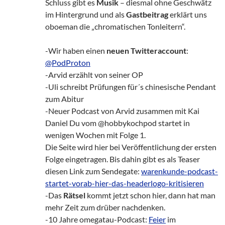
Schluss gibt es
Musik
– diesmal ohne Geschwätz
im Hintergrund und als
Gastbeitrag
erklärt uns
oboeman die „chromatischen Tonleitern“.
-Wir haben einen
neuen Twitteraccount
:
@PodProton
-Arvid erzählt von seiner OP
-Uli schreibt Prüfungen für´s chinesische Pendant
zum Abitur
-Neuer Podcast von Arvid zusammen mit Kai
Daniel Du vom @hobbykochpod startet in
wenigen Wochen mit Folge 1.
Die Seite wird hier bei Veröffentlichung der ersten
Folge eingetragen. Bis dahin gibt es als Teaser
diesen Link zum Sendegate:
warenkunde-podcast-
startet-vorab-hier-das-headerlogo-kritisieren
-Das
Rätsel
kommt jetzt schon hier, dann hat man
mehr Zeit zum drüber nachdenken.
-10 Jahre omegatau-Podcast:
Feier
im