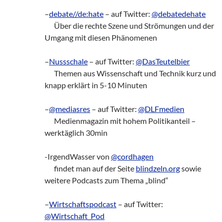
–
debate//de:hate
– auf Twitter:
@debatedehate
zz!
Über die rechte Szene und Strömungen und der
Umgang mit diesen Phänomenen
–
Nussschale
– auf Twitter:
@DasTeutelbier
zz!
Themen aus Wissenschaft und Technik kurz und
knapp erklärt in 5-10 Minuten
–
@mediasres
– auf Twitter:
@DLFmedien
zz!
Medienmagazin mit hohem Politikanteil –
werktäglich 30min
-IrgendWasser von
@cordhagen
zz!
findet man auf der Seite
blindzeln.org
sowie
weitere Podcasts zum Thema „blind“
–
Wirtschaftspodcast
– auf Twitter:
@Wirtschaft_Pod