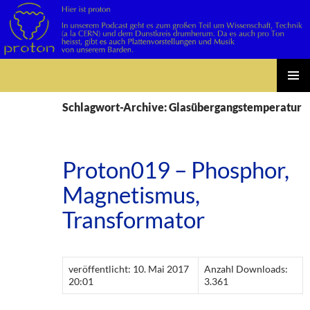
Suchen
Zum
PRIMÄR
Inhalt
Schlagwort-Archive: Glasübergangstemperatur
MENÜ
springen
Proton019 – Phosphor,
Magnetismus,
Transformator
veröffentlicht: 10. Mai 2017
Anzahl Downloads:
20:01
3.361