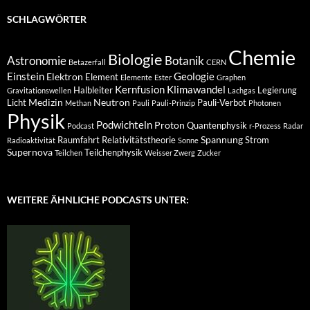
SCHLAGWÖRTER
Chemie
Biologie
Astronomie
Botanik
Betazerfall
CERN
Einstein
Geologie
Elektron
Element
Elemente
Ester
Graphen
Kernfusion
Klimawandel
Halbleiter
Legierung
Gravitationswellen
Lachgas
Medizin
Neutron
Licht
Pauli-Verbot
Methan
Pauli
Pauli-Prinzip
Photonen
Physik
Podwichteln
Proton
Quantenphysik
Podcast
r-Prozess
Radar
Spannung
Raumfahrt
Relativitätstheorie
Strom
Radioaktivität
Sonne
Supernova
Teilchenphysik
Teilchen
Weisser Zwerg
Zucker
WEITERE ÄHNLICHE PODCASTS UNTER: