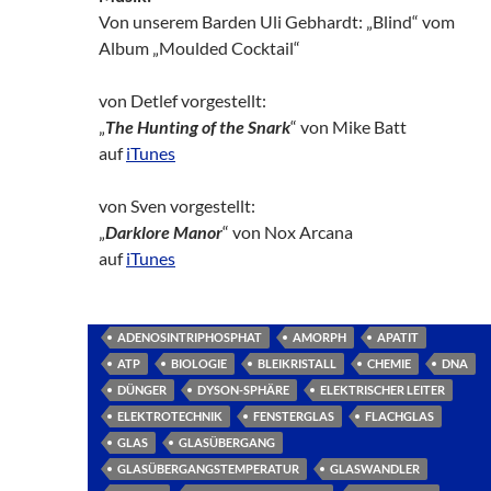
Von unserem Barden Uli Gebhardt: „Blind“ vom
Album „Moulded Cocktail“
von Detlef vorgestellt:
„
The Hunting of the Snark
“ von Mike Batt
auf
iTunes
von Sven vorgestellt:
„
Darklore Manor
“ von Nox Arcana
auf
iTunes
ADENOSINTRIPHOSPHAT
AMORPH
APATIT
ATP
BIOLOGIE
BLEIKRISTALL
CHEMIE
DNA
DÜNGER
DYSON-SPHÄRE
ELEKTRISCHER LEITER
ELEKTROTECHNIK
FENSTERGLAS
FLACHGLAS
GLAS
GLASÜBERGANG
GLASÜBERGANGSTEMPERATUR
GLASWANDLER