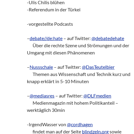
-Ulis Chilis blühen
-Referendum in der Türkei
-vorgestellte Podcasts
–
debate//de:hate
– auf Twitter:
@debatedehate
zz!
Über die rechte Szene und Strömungen und der
Umgang mit diesen Phänomenen
–
Nussschale
– auf Twitter:
@DasTeutelbier
zz!
Themen aus Wissenschaft und Technik kurz und
knapp erklärt in 5-10 Minuten
–
@mediasres
– auf Twitter:
@DLFmedien
zz!
Medienmagazin mit hohem Politikanteil –
werktäglich 30min
-IrgendWasser von
@cordhagen
zz!
findet man auf der Seite
blindzeln.org
sowie