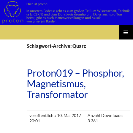
Suchen
Zum
PRIMÄR
Inhalt
Schlagwort-Archive: Quarz
MENÜ
springen
Proton019 – Phosphor,
Magnetismus,
Transformator
veröffentlicht: 10. Mai 2017
Anzahl Downloads:
20:01
3.361