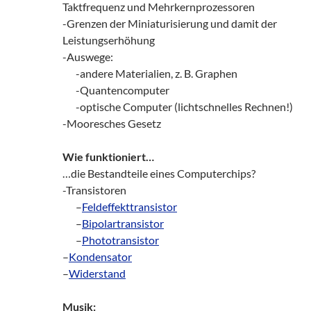
Taktfrequenz und Mehrkernprozessoren
-Grenzen der Miniaturisierung und damit der
Leistungserhöhung
-Auswege:
zz!
-andere Materialien, z. B. Graphen
zz!
-Quantencomputer
zz!
-optische Computer (lichtschnelles Rechnen!)
-Mooresches Gesetz
Wie funktioniert…
…die Bestandteile eines Computerchips?
-Transistoren
zz!
–
Feldeffekttransistor
zz!
–
Bipolartransistor
zz!
–
Phototransistor
–
Kondensator
–
Widerstand
Musik: