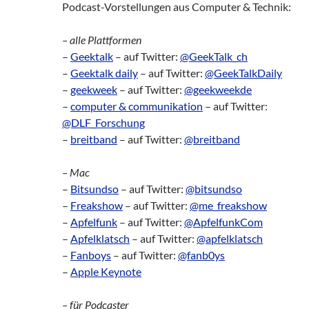
Podcast-Vorstellungen aus Computer & Technik:
– alle Plattformen
–
Geektalk
– auf Twitter:
@GeekTalk_ch
–
Geektalk daily
– auf Twitter:
@GeekTalkDaily
–
geekweek
– auf Twitter:
@geekweekde
–
computer & communikation
– auf Twitter:
@DLF_Forschung
–
breitband
– auf Twitter:
@breitband
– Mac
–
Bitsundso
– auf Twitter:
@bitsundso
–
Freakshow
– auf Twitter:
@me_freakshow
–
Apfelfunk
– auf Twitter:
@ApfelfunkCom
–
Apfelklatsch
– auf Twitter:
@apfelklatsch
–
Fanboys
– auf Twitter:
@fanb0ys
–
Apple Keynote
– für Podcaster