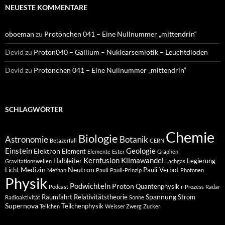
NEUESTE KOMMENTARE
oboeman
zu
Protönchen 041 – Eine Nullnummer „mittendrin“
Devid
zu
Proton040 – Gallium – Nuklearsemiotik – Leuchtdioden
Devid
zu
Protönchen 041 – Eine Nullnummer „mittendrin“
SCHLAGWÖRTER
Chemie
Biologie
Astronomie
Botanik
Betazerfall
CERN
Einstein
Geologie
Elektron
Element
Elemente
Ester
Graphen
Kernfusion
Klimawandel
Halbleiter
Legierung
Gravitationswellen
Lachgas
Medizin
Neutron
Licht
Pauli-Verbot
Methan
Pauli
Pauli-Prinzip
Photonen
Physik
Podwichteln
Proton
Quantenphysik
Podcast
r-Prozess
Radar
Spannung
Raumfahrt
Relativitätstheorie
Strom
Radioaktivität
Sonne
Supernova
Teilchenphysik
Teilchen
Weisser Zwerg
Zucker