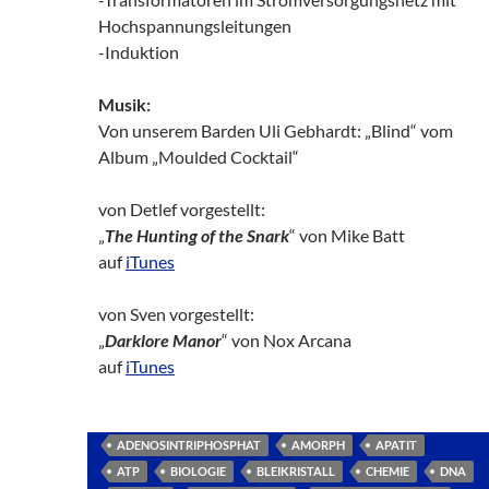
Hochspannungsleitungen
-Induktion
Musik:
Von unserem Barden Uli Gebhardt: „Blind“ vom
Album „Moulded Cocktail“
von Detlef vorgestellt:
„
The Hunting of the Snark
“ von Mike Batt
auf
iTunes
von Sven vorgestellt:
„
Darklore Manor
“ von Nox Arcana
auf
iTunes
ADENOSINTRIPHOSPHAT
AMORPH
APATIT
ATP
BIOLOGIE
BLEIKRISTALL
CHEMIE
DNA