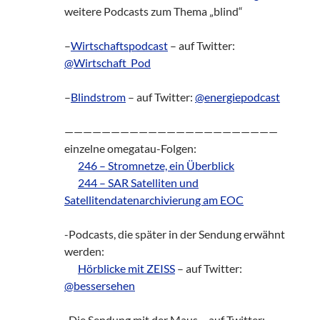
weitere Podcasts zum Thema „blind“
–
Wirtschaftspodcast
– auf Twitter:
@Wirtschaft_Pod
–
Blindstrom
– auf Twitter:
@energiepodcast
———————————————————————
einzelne omegatau-Folgen:
zz!
246 – Stromnetze, ein Überblick
zz!
244 – SAR Satelliten und
Satellitendatenarchivierung am EOC
-Podcasts, die später in der Sendung erwähnt
werden:
zz!
Hörblicke mit ZEISS
– auf Twitter:
@bessersehen
-Die Sendung mit der Maus – auf Twitter: