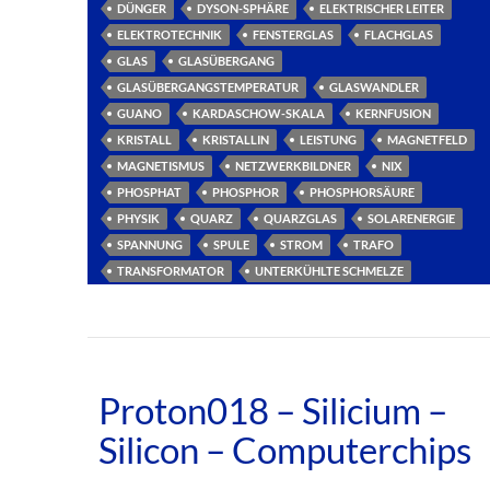
DÜNGER
DYSON-SPHÄRE
ELEKTRISCHER LEITER
ELEKTROTECHNIK
FENSTERGLAS
FLACHGLAS
GLAS
GLASÜBERGANG
GLASÜBERGANGSTEMPERATUR
GLASWANDLER
GUANO
KARDASCHOW-SKALA
KERNFUSION
KRISTALL
KRISTALLIN
LEISTUNG
MAGNETFELD
MAGNETISMUS
NETZWERKBILDNER
NIX
PHOSPHAT
PHOSPHOR
PHOSPHORSÄURE
PHYSIK
QUARZ
QUARZGLAS
SOLARENERGIE
SPANNUNG
SPULE
STROM
TRAFO
TRANSFORMATOR
UNTERKÜHLTE SCHMELZE
Proton018 – Silicium –
Silicon – Computerchips