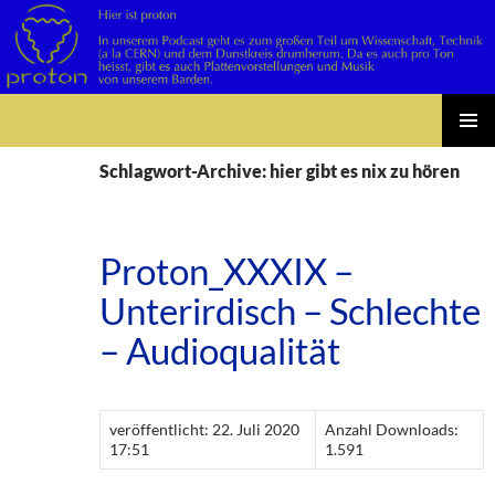
Suchen
Zum
PRIMÄR
Inhalt
Schlagwort-Archive: hier gibt es nix zu hören
MENÜ
springen
Proton_XXXIX –
Unterirdisch – Schlechte
– Audioqualität
veröffentlicht: 22. Juli 2020
Anzahl Downloads:
17:51
1.591