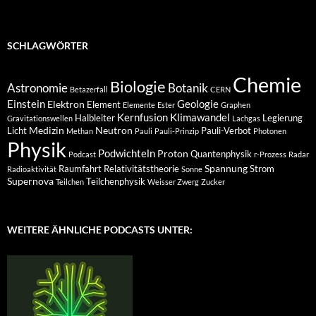
SCHLAGWÖRTER
Chemie
Biologie
Astronomie
Botanik
Betazerfall
CERN
Einstein
Geologie
Elektron
Element
Elemente
Ester
Graphen
Kernfusion
Klimawandel
Halbleiter
Legierung
Gravitationswellen
Lachgas
Medizin
Neutron
Licht
Pauli-Verbot
Methan
Pauli
Pauli-Prinzip
Photonen
Physik
Podwichteln
Proton
Quantenphysik
Podcast
r-Prozess
Radar
Spannung
Raumfahrt
Relativitätstheorie
Strom
Radioaktivität
Sonne
Supernova
Teilchenphysik
Teilchen
Weisser Zwerg
Zucker
WEITERE ÄHNLICHE PODCASTS UNTER: