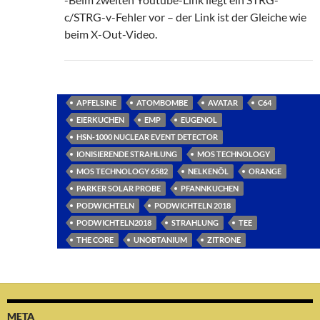
c/STRG-v-Fehler vor – der Link ist der Gleiche wie
beim X-Out-Video.
APFELSINE
ATOMBOMBE
AVATAR
C64
EIERKUCHEN
EMP
EUGENOL
HSN-1000 NUCLEAR EVENT DETECTOR
IONISIERENDE STRAHLUNG
MOS TECHNOLOGY
MOS TECHNOLOGY 6582
NELKENÖL
ORANGE
PARKER SOLAR PROBE
PFANNKUCHEN
PODWICHTELN
PODWICHTELN 2018
PODWICHTELN2018
STRAHLUNG
TEE
THE CORE
UNOBTANIUM
ZITRONE
META