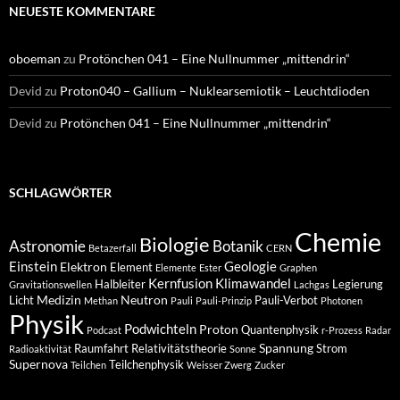
NEUESTE KOMMENTARE
oboeman
zu
Protönchen 041 – Eine Nullnummer „mittendrin“
Devid
zu
Proton040 – Gallium – Nuklearsemiotik – Leuchtdioden
Devid
zu
Protönchen 041 – Eine Nullnummer „mittendrin“
SCHLAGWÖRTER
Chemie
Biologie
Astronomie
Botanik
Betazerfall
CERN
Einstein
Geologie
Elektron
Element
Elemente
Ester
Graphen
Kernfusion
Klimawandel
Halbleiter
Legierung
Gravitationswellen
Lachgas
Medizin
Neutron
Licht
Pauli-Verbot
Methan
Pauli
Pauli-Prinzip
Photonen
Physik
Podwichteln
Proton
Quantenphysik
Podcast
r-Prozess
Radar
Spannung
Raumfahrt
Relativitätstheorie
Strom
Radioaktivität
Sonne
Supernova
Teilchenphysik
Teilchen
Weisser Zwerg
Zucker