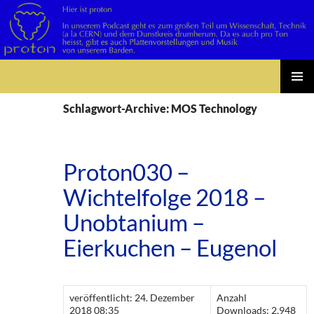
Suchen
Zum
PRIMÄR
Inhalt
Schlagwort-Archive: MOS Technology
MENÜ
springen
Proton030 –
Wichtelfolge 2018 –
Unobtanium –
Eierkuchen – Eugenol
veröffentlicht: 24. Dezember
Anzahl
2018 08:35
Downloads: 2.948