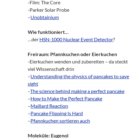
-Film: The Core
-Parker Solar Probe
–
Unobtainium
Wie funktioniert…
…der
HSN-1000 Nuclear Event Detector
?
Freiraum: Pfannkuchen oder Eierkuchen
-Eierkuchen wenden und zubereiten – da steckt
viel Wissenschaft drin
–
Understanding the physics of pancakes to save
sight
–
The science behind making a perfect pancake
–
How to Make the Perfect Pancake
–
Maillard Reaction
–
Pancake Flipping Is Hard
–
Pfannkuchen sortieren auch
Moleküle: Eugenol