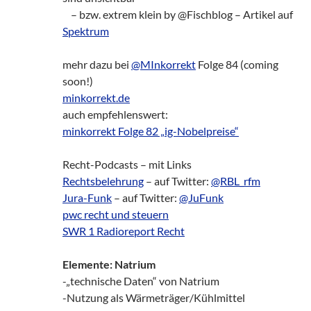
– bzw. extrem klein by @Fischblog – Artikel auf
Spektrum
mehr dazu bei
@MInkorrekt
Folge 84 (coming
soon!)
minkorrekt.de
auch empfehlenswert:
minkorrekt Folge 82 „ig-Nobelpreise“
Recht-Podcasts – mit Links
Rechtsbelehrung
– auf Twitter:
@RBL_rfm
Jura-Funk
– auf Twitter:
@JuFunk
pwc recht und steuern
SWR 1 Radioreport Recht
Elemente: Natrium
-„technische Daten“ von Natrium
-Nutzung als Wärmeträger/Kühlmittel