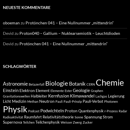
NEUESTE KOMMENTARE
oboeman
zu
Protönchen 041 – Eine Nullnummer „mittendrin“
Devid
zu
Proton040 – Gallium – Nuklearsemiotik – Leuchtdioden
Devid
zu
Protönchen 041 – Eine Nullnummer „mittendrin“
SCHLAGWÖRTER
Chemie
Biologie
Astronomie
Botanik
Betazerfall
CERN
Einstein
Geologie
Elektron
Element
Elemente
Ester
Graphen
Kernfusion
Klimawandel
Halbleiter
Legierung
Gravitationswellen
Lachgas
Medizin
Neutron
Licht
Pauli-Verbot
Methan
Pauli
Pauli-Prinzip
Photonen
Physik
Podwichteln
Proton
Quantenphysik
Podcast
r-Prozess
Radar
Spannung
Raumfahrt
Relativitätstheorie
Strom
Radioaktivität
Sonne
Supernova
Teilchenphysik
Teilchen
Weisser Zwerg
Zucker