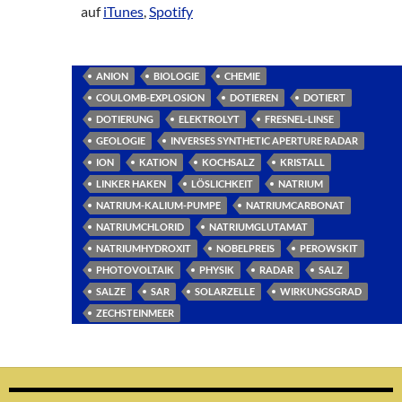
auf
iTunes
,
Spotify
ANION
BIOLOGIE
CHEMIE
COULOMB-EXPLOSION
DOTIEREN
DOTIERT
DOTIERUNG
ELEKTROLYT
FRESNEL-LINSE
GEOLOGIE
INVERSES SYNTHETIC APERTURE RADAR
ION
KATION
KOCHSALZ
KRISTALL
LINKER HAKEN
LÖSLICHKEIT
NATRIUM
NATRIUM-KALIUM-PUMPE
NATRIUMCARBONAT
NATRIUMCHLORID
NATRIUMGLUTAMAT
NATRIUMHYDROXIT
NOBELPREIS
PEROWSKIT
PHOTOVOLTAIK
PHYSIK
RADAR
SALZ
SALZE
SAR
SOLARZELLE
WIRKUNGSGRAD
ZECHSTEINMEER