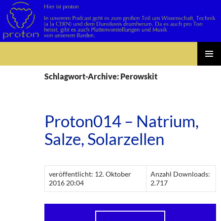
Suchen
Zum
PRIMÄR
Inhalt
Schlagwort-Archive: Perowskit
MENÜ
springen
Proton014 – Natrium,
Salze, Solarzellen
veröffentlicht: 12. Oktober
Anzahl Downloads:
2016 20:04
2.717