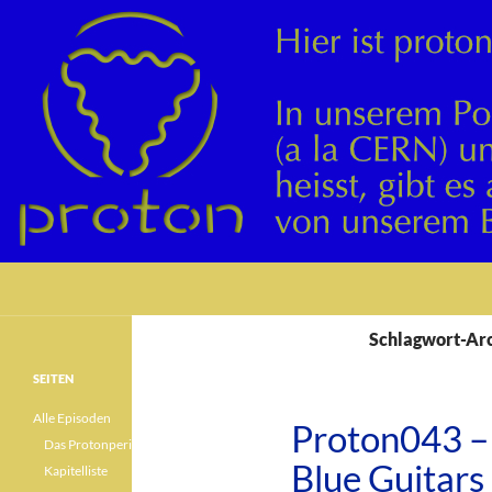
Suchen
Schlagwort-Arc
SEITEN
Alle Episoden
Proton043 – 
Das Protonperiodensystem
Blue Guitars
Kapitelliste