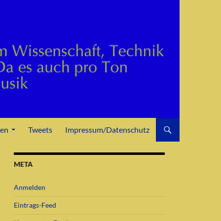
den
Tweets
Impressum/Datenschutz
META
Anmelden
Eintrags-Feed