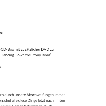
ea
1-CD-Box mit zusätzlicher DVD zu
„Dancing Down the Stony Road“
o
rn durch unsere Abschweifungen immer
, sind alle diese Dinge jetzt nach hinten
en neuen Namen bekommen. Auch