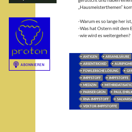
„Hausmeisterthemen“ komm
-Warum es so lange her is
-Was hat Ostern mit dem 
-wie wird es weitergehen?
ANTIGEN
ARSANILSÄURE
ARSENTRIOXID
AURIPIGM
FOWLERSCHE LÖSUNG
GFA
IMPFSTOFF
IMPFSTOFFE
MEDIZIN
MITHRIDATISATI
PARISER GRÜN
PAUL EHRL
RNA-IMPFSTOFF
SALVARS
VEKTOR-IMPFSTOFFE