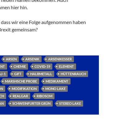
en hier hin.
t, dass wir eine Folge aufgenommen haben
Brexit gemeinsam?
ARSEN
ARSENIK
ARSENIKESSER
ENT
CHEMIE
COVID-19
ELEMENT
J-1
GIFT
HALBMETALL
HÜTTENRAUCH
MARSHSCHE PROBE
MEDIKAMENT
ON
MODIFIKATION
MONO LAKE
ICH
REALGAR
RIBOSOM
AN
SCHWEINFURTER GRÜN
STEREO LAKE