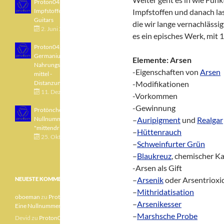
Proton043 - Arsen -
Impfstoffe - Blue
Impfstoffen und danach la
Guitars
die wir lange vernachlässig
2. Juni 2021
es ein episches Werk, mit 
Proton042 -
Germanium -
Elemente: Arsen
Nahrungsergänzungs
-Eigenschaften von
Arsen
mittel -
Distanzunterricht
-Modifikationen
11. Dezember 2020
-Vorkommen
-Gewinnung
Protönchen 041 - Eine
Nullnummer
–
Auripigment
und
Realgar
"mittendrin"
–
Hüttenrauch
25. Oktober 2020
–
Schweinfurter Grün
–
Blaukreuz
, chemischer K
-Arsen als Gift
–
Arsenik
oder Arsentrioxi
NEUESTE KOMMENTARE
–
Mithridatisation
oboeman
zu
Protönchen 041 –
–
Arsenikesser
Eine Nullnummer „mittendrin“
–
Marshsche Probe
Devid
zu
Proton040 – Gallium