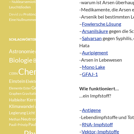
– Nuklearsemiotik –
-warum ist Arsen überhaupt
Leuchtdioden
-Medikamente, die Arsen 
Devid
zu
Protönchen 041 –
-Arsenik bei bestimmten 
Eine Nullnummer „mittendrin“
–
Fowlersche Lösung
–
Arsanilsäure
gegen die Sc
–
Salvarsan
gegen Syphilis,
SCHLAGWÖRTER
Hata
Astronomie
–
Auripigment
Betazerfall
Biologie
-Arsen in Lebewesen
Botanik
–
Mono Lake
Chemie
–
GFAJ-1
CERN
Einstein
Elektron
Element
Geologie
Wie funktioniert…
Elemente
Ester
Graphen
Gravitationswellen
…ein Impfstoff?
Kernfusion
Halbleiter
Klimawandel
Lachgas
–
Antigene
Medizin
Legierung
Licht
-Lebendimpfstoffe und Tot
Neutron
Methan
Pauli
–
RNA-Impfstoff
Pauli-Verbot
Pauli-Prinzip
Physik
–
Vektor-Impfstoffe