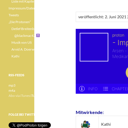
Liste mit Kapiteln
Impressum/Datenschutz
Tweets
veröffentlicht: 2. Juni 2021
„Die Protonen“
Detlef Breitenbach
@blackmac42
Musik von Uli
Arvid A. Doerwald
Kathi
RSS-FEEDS
mp3
m4a
Abo via iTunes
iTunes
Mitwirkende:
FOLGE BEI TWITTER
Kathi