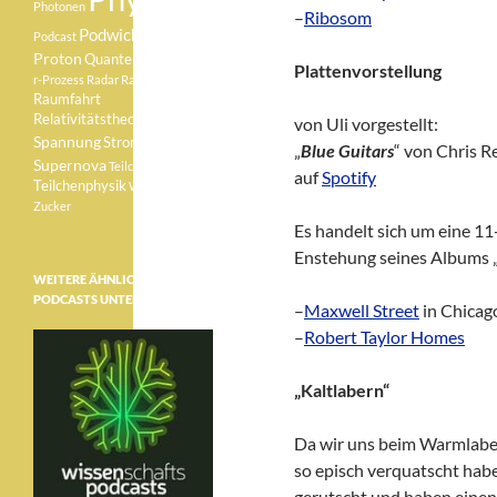
Photonen
–
Ribosom
Podwichteln
Podcast
Proton
Quantenphysik
Plattenvorstellung
r-Prozess
Radar
Radioaktivität
Raumfahrt
Relativitätstheorie
Sonne
von Uli vorgestellt:
Spannung
Strom
„
Blue Guitars
“ von Chris R
Supernova
Teilchen
auf
Spotify
Teilchenphysik
Weisser Zwerg
Zucker
Es handelt sich um eine 1
Enstehung seines Albums 
WEITERE ÄHNLICHE
PODCASTS UNTER:
–
Maxwell Street
in Chicag
–
Robert Taylor Homes
„Kaltlabern“
Da wir uns beim Warmlabe
so episch verquatscht haben
gerutscht und haben ein