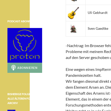
Uli Gebhardt
PODCAST ABONNIEREN
Sven Gaedtke
-Nachtrag: Im Browser feh
Probleme mit meinem Rech
auf den Server geschoben 
Eine wegen eines Impftermi
Pandemiezeiten halt.
Wir fangen diesmal direk
dem Element Arsen an. Di
Eigenschaft des Arsens ist 
BISHERIGE FOLGEN ………………
Element, das in einem der 
ALLE ÄLTEREN FOLGEN IM
ARCHIV
Forschungsmethoden entw
Weiter geht es in wie Fun