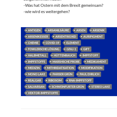
-Was hat Ostern mit dem Brexit gemeinsam?
-wie wird es weitergehen?
ANTIGEN
ARSANILSÄURE
ARSEN
ARSENIK
ARSENIKESSER
ARSENTRIOXID
AURIPIGMENT
CHEMIE
COVID-19
ELEMENT
FOWLERSCHE LÖSUNG
GFAJ-1
GIFT
HALBMETALL
HÜTTENRAUCH
IMPFSTOFF
IMPFSTOFFE
MARSHSCHE PROBE
MEDIKAMENT
MEDIZIN
MITHRIDATISATION
MODIFIKATION
MONO LAKE
PARISER GRÜN
PAUL EHRLICH
REALGAR
RIBOSOM
RNA-IMPFSTOFF
SALVARSAN
SCHWEINFURTER GRÜN
STEREO LAKE
VEKTOR-IMPFSTOFFE