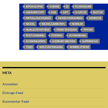
APOKALYPSE
CHEMIE
EI
FLUSSSÄURE
GEFAHRSTOFF
GHS
GIFT
H-SÄTZE
ISOTOP
METALLSUCHGERÄT
MOND-VERFAHREN
MORDOR
NICKEL
NICKELCARBONYL
NORILSK
NUKLEOSYNTHESE
PERRY RHODAN
PHYSIK
PHYTOMINING
PODIMO
SCHWEBUNG
SCHWINGKREIS
SUDBURY-BECKEN
SUPERNOVA
TEEEI
WELTUNTERGANG
WIRBELSTROM
META
Anmelden
Eintrags-Feed
Kommentar-Feed