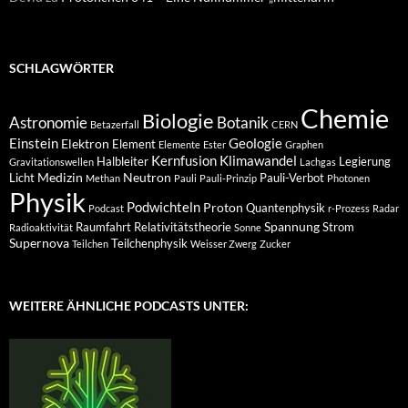
SCHLAGWÖRTER
Chemie
Biologie
Astronomie
Botanik
Betazerfall
CERN
Einstein
Geologie
Elektron
Element
Elemente
Ester
Graphen
Kernfusion
Klimawandel
Halbleiter
Legierung
Gravitationswellen
Lachgas
Medizin
Neutron
Licht
Pauli-Verbot
Methan
Pauli
Pauli-Prinzip
Photonen
Physik
Podwichteln
Proton
Quantenphysik
Podcast
r-Prozess
Radar
Spannung
Raumfahrt
Relativitätstheorie
Strom
Radioaktivität
Sonne
Supernova
Teilchenphysik
Teilchen
Weisser Zwerg
Zucker
WEITERE ÄHNLICHE PODCASTS UNTER: