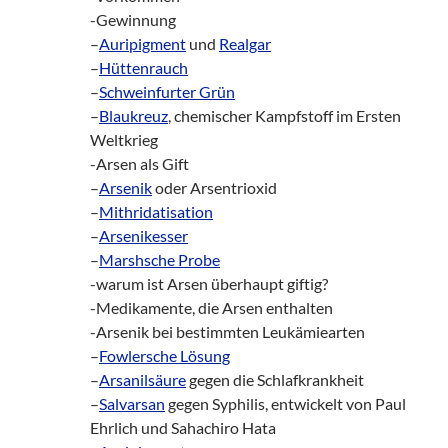
-Gewinnung
–
Auripigment
und
Realgar
–
Hüttenrauch
–
Schweinfurter Grün
–
Blaukreuz
, chemischer Kampfstoff im Ersten
Weltkrieg
-Arsen als Gift
–
Arsenik
oder Arsentrioxid
–
Mithridatisation
–
Arsenikesser
–
Marshsche Probe
-warum ist Arsen überhaupt giftig?
-Medikamente, die Arsen enthalten
-Arsenik bei bestimmten Leukämiearten
–
Fowlersche Lösung
–
Arsanilsäure
gegen die Schlafkrankheit
–
Salvarsan
gegen Syphilis, entwickelt von Paul
Ehrlich und Sahachiro Hata