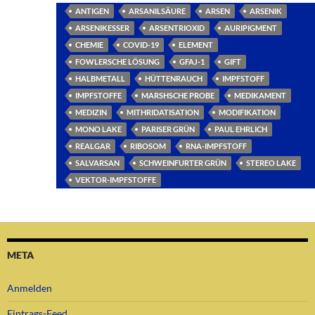
ANTIGEN
ARSANILSÄURE
ARSEN
ARSENIK
ARSENIKESSER
ARSENTRIOXID
AURIPIGMENT
CHEMIE
COVID-19
ELEMENT
FOWLERSCHE LÖSUNG
GFAJ-1
GIFT
HALBMETALL
HÜTTENRAUCH
IMPFSTOFF
IMPFSTOFFE
MARSHSCHE PROBE
MEDIKAMENT
MEDIZIN
MITHRIDATISATION
MODIFIKATION
MONO LAKE
PARISER GRÜN
PAUL EHRLICH
REALGAR
RIBOSOM
RNA-IMPFSTOFF
SALVARSAN
SCHWEINFURTER GRÜN
STEREO LAKE
VEKTOR-IMPFSTOFFE
META
Anmelden
Eintrags-Feed