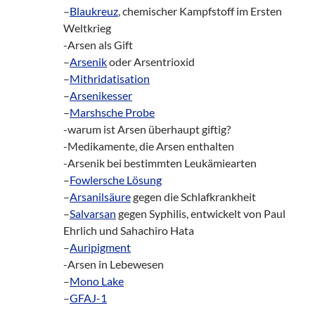
–
Blaukreuz
, chemischer Kampfstoff im Ersten
Weltkrieg
-Arsen als Gift
–
Arsenik
oder Arsentrioxid
–
Mithridatisation
–
Arsenikesser
–
Marshsche Probe
-warum ist Arsen überhaupt giftig?
-Medikamente, die Arsen enthalten
-Arsenik bei bestimmten Leukämiearten
–
Fowlersche Lösung
–
Arsanilsäure
gegen die Schlafkrankheit
–
Salvarsan
gegen Syphilis, entwickelt von Paul
Ehrlich und Sahachiro Hata
–
Auripigment
-Arsen in Lebewesen
–
Mono Lake
–
GFAJ-1