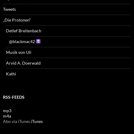
Tweets
„Die Protonen“
Detlef Breitenbach
@blackmac42
Musik von Uli
Arvid A. Doerwald
Kathi
RSS-FEEDS
mp3
m4a
Abo via iTunes
iTunes