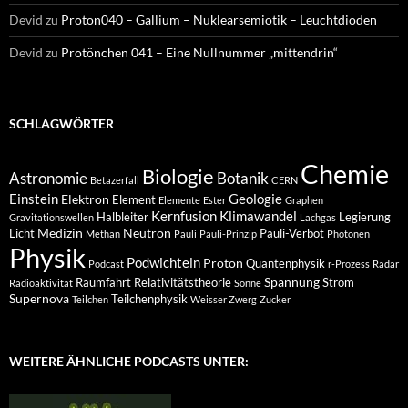
Devid
zu
Proton040 – Gallium – Nuklearsemiotik – Leuchtdioden
Devid
zu
Protönchen 041 – Eine Nullnummer „mittendrin“
SCHLAGWÖRTER
Chemie
Biologie
Astronomie
Botanik
Betazerfall
CERN
Einstein
Geologie
Elektron
Element
Elemente
Ester
Graphen
Kernfusion
Klimawandel
Halbleiter
Legierung
Gravitationswellen
Lachgas
Medizin
Neutron
Licht
Pauli-Verbot
Methan
Pauli
Pauli-Prinzip
Photonen
Physik
Podwichteln
Proton
Quantenphysik
Podcast
r-Prozess
Radar
Spannung
Raumfahrt
Relativitätstheorie
Strom
Radioaktivität
Sonne
Supernova
Teilchenphysik
Teilchen
Weisser Zwerg
Zucker
WEITERE ÄHNLICHE PODCASTS UNTER: