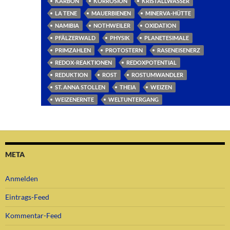
KARBON
KORROSION
KRISTALLWASSER
LA TENE
MAUERBIENEN
MINERVA-HÜTTE
NAMIBIA
NOTHWEILER
OXIDATION
PFÄLZERWALD
PHYSIK
PLANETESIMALE
PRIMZAHLEN
PROTOSTERN
RASENEISENERZ
REDOX-REAKTIONEN
REDOXPOTENTIAL
REDUKTION
ROST
ROSTUMWANDLER
ST. ANNA STOLLEN
THEIA
WEIZEN
WEIZENERNTE
WELTUNTERGANG
META
Anmelden
Eintrags-Feed
Kommentar-Feed