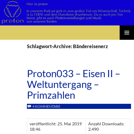
Suchen
Zum
PRIMÄR
Inhalt
Schlagwort-Archive: Bändereisenerz
MENÜ
springen
Proton033 – Eisen II –
Weltuntergang –
Primzahlen
4 KOMMENTARE
veröffentlicht: 25. Mai 2019
Anzahl Downloads:
18:46
2.490