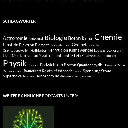
SCHLAGWÖRTER
Chemie
Biologie
Astronomie
Botanik
Betazerfall
CERN
Einstein
Geologie
Elektron
Element
Elemente
Ester
Graphen
Kernfusion
Klimawandel
Halbleiter
Legierung
Gravitationswellen
Lachgas
Medizin
Neutron
Licht
Pauli-Verbot
Methan
Pauli
Pauli-Prinzip
Photonen
Physik
Podwichteln
Proton
Quantenphysik
Podcast
r-Prozess
Radar
Spannung
Raumfahrt
Relativitätstheorie
Strom
Radioaktivität
Sonne
Supernova
Teilchenphysik
Teilchen
Weisser Zwerg
Zucker
WEITERE ÄHNLICHE PODCASTS UNTER: