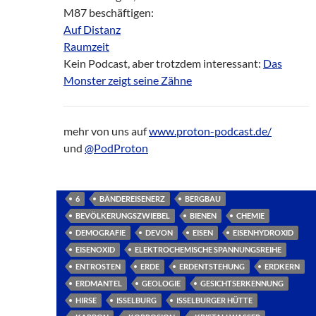
M87 beschäftigen:
Auf Distanz
Raumzeit
Kein Podcast, aber trotzdem interessant:
Das
Monster zeigt seine Zähne
mehr von uns auf
www.proton-podcast.de/
und
@PodProton
6
BÄNDEREISENERZ
BERGBAU
BEVÖLKERUNGSZWIEBEL
BIENEN
CHEMIE
DEMOGRAFIE
DEVON
EISEN
EISENHYDROXID
EISENOXID
ELEKTROCHEMISCHE SPANNUNGSREIHE
ENTROSTEN
ERDE
ERDENTSTEHUNG
ERDKERN
ERDMANTEL
GEOLOGIE
GESICHTSERKENNUNG
HIRSE
ISSELBURG
ISSELBURGER HÜTTE