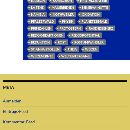
KARBON
KORROSION
KRISTALLWASSER
LA TENE
MAUERBIENEN
MINERVA-HÜTTE
NAMIBIA
NOTHWEILER
OXIDATION
PFÄLZERWALD
PHYSIK
PLANETESIMALE
PRIMZAHLEN
PROTOSTERN
RASENEISENERZ
REDOX-REAKTIONEN
REDOXPOTENTIAL
REDUKTION
ROST
ROSTUMWANDLER
ST. ANNA STOLLEN
THEIA
WEIZEN
WEIZENERNTE
WELTUNTERGANG
META
Anmelden
Eintrags-Feed
Kommentar-Feed