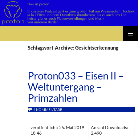
Suchen
Zum
PRIMÄR
Inhalt
Schlagwort-Archive: Gesichtserkennung
MENÜ
springen
Proton033 – Eisen II –
Weltuntergang –
Primzahlen
4 KOMMENTARE
veröffentlicht: 25. Mai 2019
Anzahl Downloads:
18:46
2.490