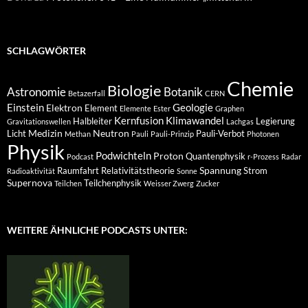
SCHLAGWÖRTER
Chemie
Biologie
Astronomie
Botanik
Betazerfall
CERN
Einstein
Geologie
Elektron
Element
Elemente
Ester
Graphen
Kernfusion
Klimawandel
Halbleiter
Legierung
Gravitationswellen
Lachgas
Medizin
Neutron
Licht
Pauli-Verbot
Methan
Pauli
Pauli-Prinzip
Photonen
Physik
Podwichteln
Proton
Quantenphysik
Podcast
r-Prozess
Radar
Spannung
Raumfahrt
Relativitätstheorie
Strom
Radioaktivität
Sonne
Supernova
Teilchenphysik
Teilchen
Weisser Zwerg
Zucker
WEITERE ÄHNLICHE PODCASTS UNTER: