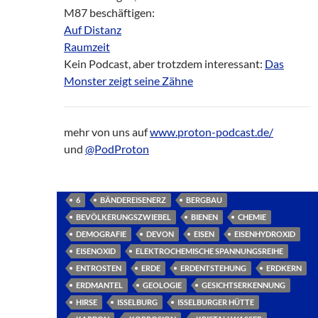
M87 beschäftigen:
Auf Distanz
Raumzeit
Kein Podcast, aber trotzdem interessant:
Das
Monster zeigt seine Zähne
mehr von uns auf
www.proton-podcast.de/
und
@PodProton
6
BÄNDEREISENERZ
BERGBAU
BEVÖLKERUNGSZWIEBEL
BIENEN
CHEMIE
DEMOGRAFIE
DEVON
EISEN
EISENHYDROXID
EISENOXID
ELEKTROCHEMISCHE SPANNUNGSREIHE
ENTROSTEN
ERDE
ERDENTSTEHUNG
ERDKERN
ERDMANTEL
GEOLOGIE
GESICHTSERKENNUNG
HIRSE
ISSELBURG
ISSELBURGER HÜTTE