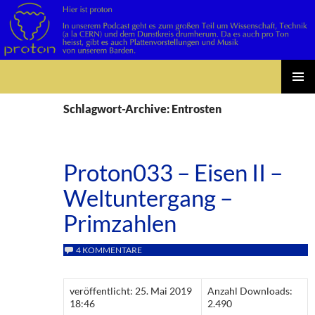
Suchen
Zum
PRIMÄR
Inhalt
Schlagwort-Archive: Entrosten
MENÜ
springen
Proton033 – Eisen II –
Weltuntergang –
Primzahlen
4 KOMMENTARE
veröffentlicht: 25. Mai 2019
Anzahl Downloads:
18:46
2.490