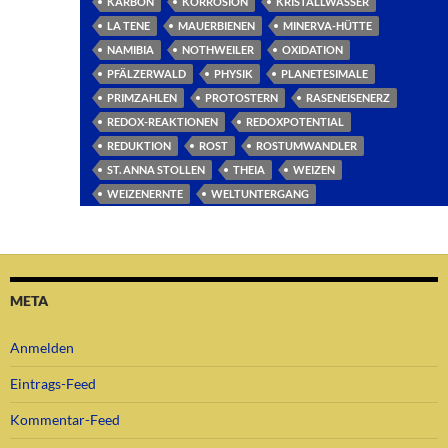
KARBON
KORROSION
KRISTALLWASSER
LA TENE
MAUERBIENEN
MINERVA-HÜTTE
NAMIBIA
NOTHWEILER
OXIDATION
PFÄLZERWALD
PHYSIK
PLANETESIMALE
PRIMZAHLEN
PROTOSTERN
RASENEISENERZ
REDOX-REAKTIONEN
REDOXPOTENTIAL
REDUKTION
ROST
ROSTUMWANDLER
ST. ANNA STOLLEN
THEIA
WEIZEN
WEIZENERNTE
WELTUNTERGANG
META
Anmelden
Eintrags-Feed
Kommentar-Feed