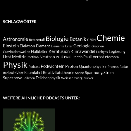
SCHLAGWÖRTER
Chemie
Biologie
Astronomie
Botanik
Betazerfall
CERN
Einstein
Geologie
Elektron
Element
Elemente
Ester
Graphen
Kernfusion
Klimawandel
Halbleiter
Legierung
Gravitationswellen
Lachgas
Medizin
Neutron
Licht
Pauli-Verbot
Methan
Pauli
Pauli-Prinzip
Photonen
Physik
Podwichteln
Proton
Quantenphysik
Podcast
r-Prozess
Radar
Spannung
Raumfahrt
Relativitätstheorie
Strom
Radioaktivität
Sonne
Supernova
Teilchenphysik
Teilchen
Weisser Zwerg
Zucker
WEITERE ÄHNLICHE PODCASTS UNTER: