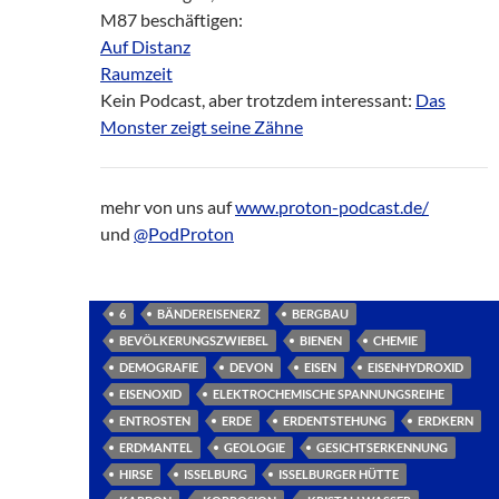
M87 beschäftigen:
Auf Distanz
Raumzeit
Kein Podcast, aber trotzdem interessant:
Das
Monster zeigt seine Zähne
mehr von uns auf
www.proton-podcast.de/
und
@PodProton
6
BÄNDEREISENERZ
BERGBAU
BEVÖLKERUNGSZWIEBEL
BIENEN
CHEMIE
DEMOGRAFIE
DEVON
EISEN
EISENHYDROXID
EISENOXID
ELEKTROCHEMISCHE SPANNUNGSREIHE
ENTROSTEN
ERDE
ERDENTSTEHUNG
ERDKERN
ERDMANTEL
GEOLOGIE
GESICHTSERKENNUNG
HIRSE
ISSELBURG
ISSELBURGER HÜTTE