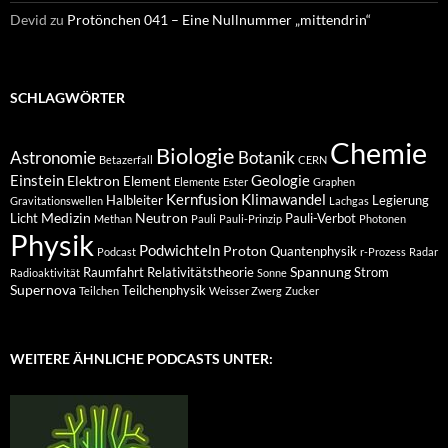
Devid
zu
Protönchen 041 – Eine Nullnummer „mittendrin“
SCHLAGWÖRTER
Chemie
Biologie
Astronomie
Botanik
Betazerfall
CERN
Einstein
Geologie
Elektron
Element
Elemente
Ester
Graphen
Kernfusion
Klimawandel
Halbleiter
Legierung
Gravitationswellen
Lachgas
Medizin
Neutron
Licht
Pauli-Verbot
Methan
Pauli
Pauli-Prinzip
Photonen
Physik
Podwichteln
Proton
Quantenphysik
Podcast
r-Prozess
Radar
Spannung
Raumfahrt
Relativitätstheorie
Strom
Radioaktivität
Sonne
Supernova
Teilchenphysik
Teilchen
Weisser Zwerg
Zucker
WEITERE ÄHNLICHE PODCASTS UNTER: