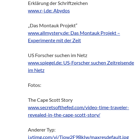
Erklärung der Schriftzeichen
www.r-j.de: Abydos
„Das Montauk Projekt“
www.allmystery.de: Das Montauk Projekt –
Experimente mit der Zeit
US Forscher suchen im Netz
www.spiegel.de: US-Forscher suchen Zeitreisende
im Netz
Fotos:
The Cape Scott Story
www.secretsofthefed.com/video-time-traveler-
revealed-in-the-cape-scott-story/
Anderer Typ:
i.ytimg.com/vi/Tiow2F9BkIw/maxresdefault.jpg