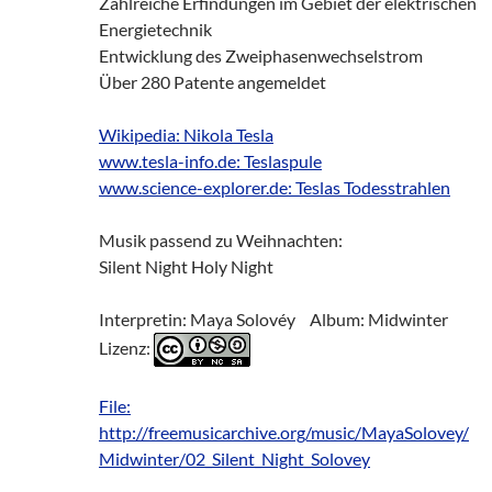
Zahlreiche Erfindungen im Gebiet der elektrischen
Energietechnik
Entwicklung des Zweiphasenwechselstrom
Über 280 Patente angemeldet
Wikipedia: Nikola Tesla
www.tesla-info.de: Teslaspule
www.science-explorer.de: Teslas Todesstrahlen
Musik passend zu Weihnachten:
Silent Night Holy Night
Interpretin: Maya Solovéy Album: Midwinter
Lizenz:
File:
http://freemusicarchive.org/music/MayaSolovey/
Midwinter/02_Silent_Night_Solovey