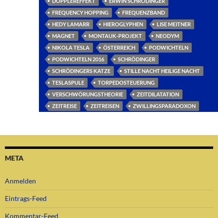
DOPPLEREFFEKT
ERWIN SCHRÖDINGER
FREQUENCY HOPPING
FREQUENZBAND
HEDY LAMARR
HIEROGLYPHEN
LISE MEITNER
MAGNET
MONTAUK-PROJEKT
NEODYM
NIKOLA TESLA
ÖSTERREICH
PODWICHTELN
PODWICHTELN 2016
SCHRÖDINGER
SCHRÖDINGERS KATZE
STILLE NACHT HEILIGE NACHT
TESLASPULE
TORPEDOSTEUERUNG
VERSCHWÖRUNGSTHEORIE
ZEITDILATATION
ZEITREISE
ZEITREISEN
ZWILLINGSPARADOXON
META
Anmelden
Eintrags-Feed
Kommentar-Feed