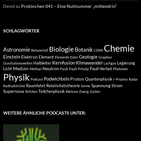
Devid
zu
Protönchen 041 – Eine Nullnummer „mittendrin“
SCHLAGWÖRTER
Chemie
Biologie
Astronomie
Botanik
Betazerfall
CERN
Einstein
Geologie
Elektron
Element
Elemente
Ester
Graphen
Kernfusion
Klimawandel
Halbleiter
Legierung
Gravitationswellen
Lachgas
Medizin
Neutron
Licht
Pauli-Verbot
Methan
Pauli
Pauli-Prinzip
Photonen
Physik
Podwichteln
Proton
Quantenphysik
Podcast
r-Prozess
Radar
Spannung
Raumfahrt
Relativitätstheorie
Strom
Radioaktivität
Sonne
Supernova
Teilchenphysik
Teilchen
Weisser Zwerg
Zucker
WEITERE ÄHNLICHE PODCASTS UNTER: