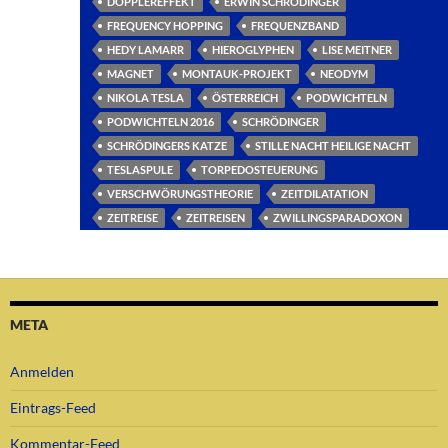
DOPPLEREFFEKT
ERWIN SCHRÖDINGER
FREQUENCY HOPPING
FREQUENZBAND
HEDY LAMARR
HIEROGLYPHEN
LISE MEITNER
MAGNET
MONTAUK-PROJEKT
NEODYM
NIKOLA TESLA
ÖSTERREICH
PODWICHTELN
PODWICHTELN 2016
SCHRÖDINGER
SCHRÖDINGERS KATZE
STILLE NACHT HEILIGE NACHT
TESLASPULE
TORPEDOSTEUERUNG
VERSCHWÖRUNGSTHEORIE
ZEITDILATATION
ZEITREISE
ZEITREISEN
ZWILLINGSPARADOXON
META
Anmelden
Eintrags-Feed
Kommentar-Feed