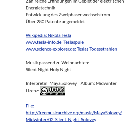
Zahlreiche Erfindungen im Gebiet der elektrischen
Energietechnik
Entwicklung des Zweiphasenwechselstrom
Über 280 Patente angemeldet
Wikipedia: Nikola Tesla
www.tesla-info.de: Teslaspule
www.science-explorer.de: Teslas Todesstrahlen
Musik passend zu Weihnachten:
Silent Night Holy Night
Interpretin: Maya Solovéy Album: Midwinter
Lizenz:
File:
http://freemusicarchive.org/music/MayaSolovey/
Midwinter/02_Silent_Night_Solovey