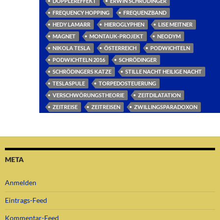
DOPPLEREFFEKT
ERWIN SCHRÖDINGER
FREQUENCY HOPPING
FREQUENZBAND
HEDY LAMARR
HIEROGLYPHEN
LISE MEITNER
MAGNET
MONTAUK-PROJEKT
NEODYM
NIKOLA TESLA
ÖSTERREICH
PODWICHTELN
PODWICHTELN 2016
SCHRÖDINGER
SCHRÖDINGERS KATZE
STILLE NACHT HEILIGE NACHT
TESLASPULE
TORPEDOSTEUERUNG
VERSCHWÖRUNGSTHEORIE
ZEITDILATATION
ZEITREISE
ZEITREISEN
ZWILLINGSPARADOXON
META
Anmelden
Eintrags-Feed
Kommentar-Feed