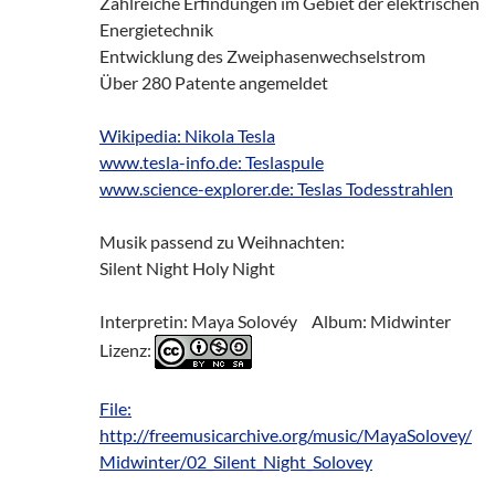
Zahlreiche Erfindungen im Gebiet der elektrischen
Energietechnik
Entwicklung des Zweiphasenwechselstrom
Über 280 Patente angemeldet
Wikipedia: Nikola Tesla
www.tesla-info.de: Teslaspule
www.science-explorer.de: Teslas Todesstrahlen
Musik passend zu Weihnachten:
Silent Night Holy Night
Interpretin: Maya Solovéy Album: Midwinter
Lizenz:
File:
http://freemusicarchive.org/music/MayaSolovey/
Midwinter/02_Silent_Night_Solovey