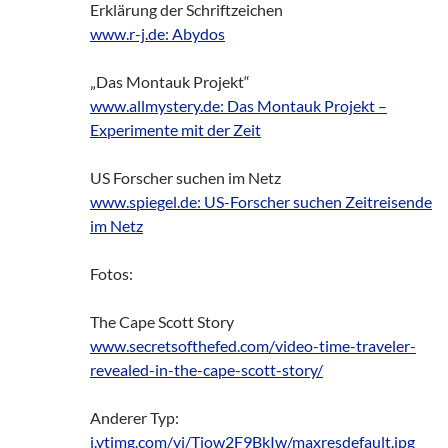
Erklärung der Schriftzeichen
www.r-j.de: Abydos
„Das Montauk Projekt“
www.allmystery.de: Das Montauk Projekt –
Experimente mit der Zeit
US Forscher suchen im Netz
www.spiegel.de: US-Forscher suchen Zeitreisende
im Netz
Fotos:
The Cape Scott Story
www.secretsofthefed.com/video-time-traveler-
revealed-in-the-cape-scott-story/
Anderer Typ:
i.ytimg.com/vi/Tiow2F9BkIw/maxresdefault.jpg