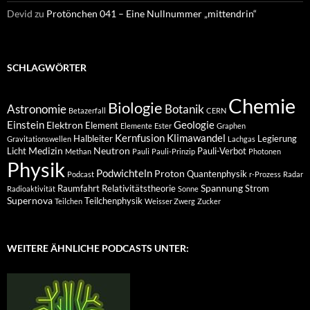
Devid
zu
Protönchen 041 – Eine Nullnummer „mittendrin“
SCHLAGWÖRTER
Chemie
Biologie
Astronomie
Botanik
Betazerfall
CERN
Einstein
Geologie
Elektron
Element
Elemente
Ester
Graphen
Kernfusion
Klimawandel
Halbleiter
Legierung
Gravitationswellen
Lachgas
Medizin
Neutron
Licht
Pauli-Verbot
Methan
Pauli
Pauli-Prinzip
Photonen
Physik
Podwichteln
Proton
Quantenphysik
Podcast
r-Prozess
Radar
Spannung
Raumfahrt
Relativitätstheorie
Strom
Radioaktivität
Sonne
Supernova
Teilchenphysik
Teilchen
Weisser Zwerg
Zucker
WEITERE ÄHNLICHE PODCASTS UNTER: