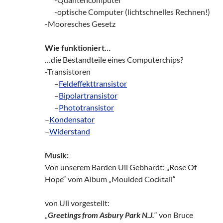
zz!
-optische Computer (lichtschnelles Rechnen!)
-Mooresches Gesetz
Wie funktioniert…
…die Bestandteile eines Computerchips?
-Transistoren
zz!
–
Feldeffekttransistor
zz!
–
Bipolartransistor
zz!
–
Phototransistor
–
Kondensator
–
Widerstand
Musik:
Von unserem Barden Uli Gebhardt: „Rose Of
Hope“ vom Album „Moulded Cocktail“
von Uli vorgestellt:
„
Greetings from Asbury Park N.J.
“ von Bruce