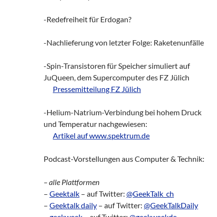
-Redefreiheit für Erdogan?
-Nachlieferung von letzter Folge: Raketenunfälle
-Spin-Transistoren für Speicher simuliert auf
JuQueen, dem Supercomputer des FZ Jülich
zz!
Pressemitteilung FZ Jülich
-Helium-Natrium-Verbindung bei hohem Druck
und Temperatur nachgewiesen:
zz!
Artikel auf www.spektrum.de
Podcast-Vorstellungen aus Computer & Technik:
– alle Plattformen
–
Geektalk
– auf Twitter:
@GeekTalk_ch
–
Geektalk daily
– auf Twitter:
@GeekTalkDaily
–
geekweek
– auf Twitter:
@geekweekde