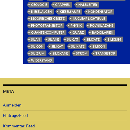
GEOLOGIE
GRAPHEN
HALBLEITER
KIESELALGEN
KIESELSÄURE
KONDENSATOR
MOORESCHES GESETZ
NUCLEAR LIGHTBULB
PHOTOTRANSISTOR
PHYSIK
POLYSILAZANE
QUANTENCOMPUTER
QUARZ
RADIOLARIEN
SILAN
SILANE
SILICAT
SILICATE
SILICIUM
SILICON
SILIKAT
SILIKATE
SILIKON
SILIZIUM
SILOXANE
STROM
TRANSISTOR
WIDERSTAND
META
Anmelden
Eintrags-Feed
Kommentar-Feed