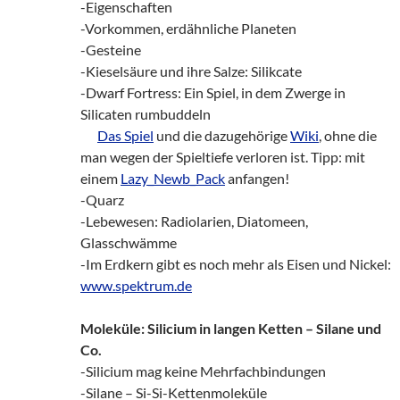
-Eigenschaften
-Vorkommen, erdähnliche Planeten
-Gesteine
-Kieselsäure und ihre Salze: Silikcate
-Dwarf Fortress: Ein Spiel, in dem Zwerge in
Silicaten rumbuddeln
zz!
Das Spiel
und die dazugehörige
Wiki
, ohne die
man wegen der Spieltiefe verloren ist. Tipp: mit
einem
Lazy_Newb_Pack
anfangen!
-Quarz
-Lebewesen: Radiolarien, Diatomeen,
Glasschwämme
-Im Erdkern gibt es noch mehr als Eisen und Nickel:
www.spektrum.de
Moleküle: Silicium in langen Ketten – Silane und
Co.
-Silicium mag keine Mehrfachbindungen
-Silane – Si-Si-Kettenmoleküle