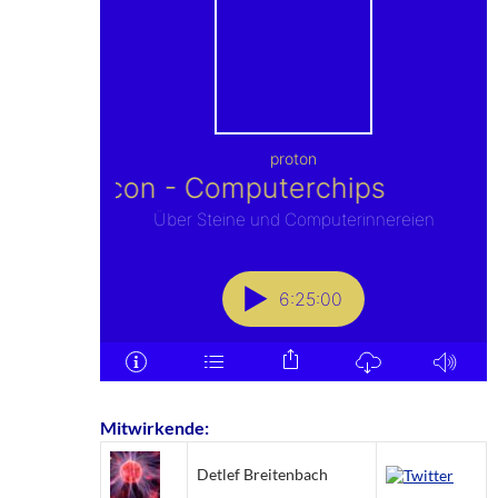
Mitwirkende:
Detlef Breitenbach