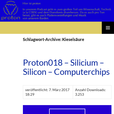
Suchen
Zum
PRIMÄR
Inhalt
Schlagwort-Archive: Kieselsäure
MENÜ
springen
Proton018 – Silicium –
Silicon – Computerchips
veröffentlicht: 7. März 2017
Anzahl Downloads:
18:29
3.253