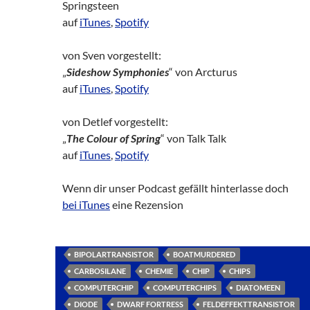
Springsteen
auf
iTunes
,
Spotify
von Sven vorgestellt:
„
Sideshow Symphonies
“ von Arcturus
auf
iTunes
,
Spotify
von Detlef vorgestellt:
„
The Colour of Spring
“ von Talk Talk
auf
iTunes
,
Spotify
Wenn dir unser Podcast gefällt hinterlasse doch
bei iTunes
eine Rezension
BIPOLARTRANSISTOR
BOATMURDERED
CARBOSILANE
CHEMIE
CHIP
CHIPS
COMPUTERCHIP
COMPUTERCHIPS
DIATOMEEN
DIODE
DWARF FORTRESS
FELDEFFEKTTRANSISTOR