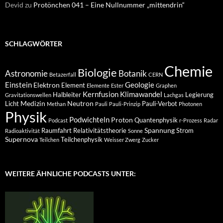
Devid
zu
Protönchen 041 – Eine Nullnummer „mittendrin“
SCHLAGWÖRTER
Chemie
Biologie
Astronomie
Botanik
Betazerfall
CERN
Einstein
Geologie
Elektron
Element
Elemente
Ester
Graphen
Kernfusion
Klimawandel
Halbleiter
Legierung
Gravitationswellen
Lachgas
Medizin
Neutron
Licht
Pauli-Verbot
Methan
Pauli
Pauli-Prinzip
Photonen
Physik
Podwichteln
Proton
Quantenphysik
Podcast
r-Prozess
Radar
Spannung
Raumfahrt
Relativitätstheorie
Strom
Radioaktivität
Sonne
Supernova
Teilchenphysik
Teilchen
Weisser Zwerg
Zucker
WEITERE ÄHNLICHE PODCASTS UNTER: