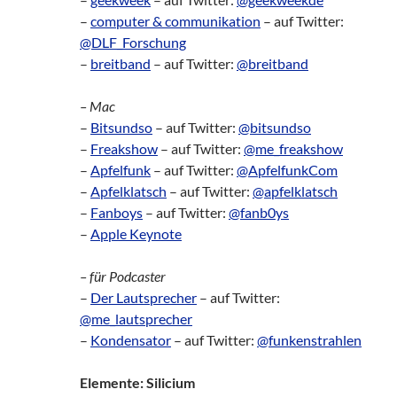
–
computer & communikation
– auf Twitter:
@DLF_Forschung
–
breitband
– auf Twitter:
@breitband
– Mac
–
Bitsundso
– auf Twitter:
@bitsundso
–
Freakshow
– auf Twitter:
@me_freakshow
–
Apfelfunk
– auf Twitter:
@ApfelfunkCom
–
Apfelklatsch
– auf Twitter:
@apfelklatsch
–
Fanboys
– auf Twitter:
@fanb0ys
–
Apple Keynote
– für Podcaster
–
Der Lautsprecher
– auf Twitter:
@me_lautsprecher
–
Kondensator
– auf Twitter:
@funkenstrahlen
Elemente: Silicium