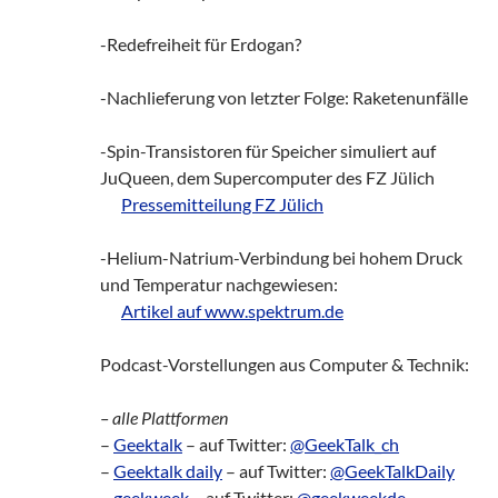
-Redefreiheit für Erdogan?
-Nachlieferung von letzter Folge: Raketenunfälle
-Spin-Transistoren für Speicher simuliert auf
JuQueen, dem Supercomputer des FZ Jülich
zz!
Pressemitteilung FZ Jülich
-Helium-Natrium-Verbindung bei hohem Druck
und Temperatur nachgewiesen:
zz!
Artikel auf www.spektrum.de
Podcast-Vorstellungen aus Computer & Technik:
– alle Plattformen
–
Geektalk
– auf Twitter:
@GeekTalk_ch
–
Geektalk daily
– auf Twitter:
@GeekTalkDaily
–
geekweek
– auf Twitter:
@geekweekde