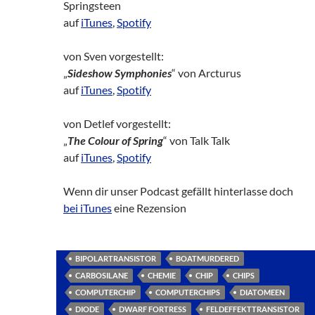
Springsteen
auf
iTunes
,
Spotify
von Sven vorgestellt:
„
Sideshow Symphonies
“ von Arcturus
auf
iTunes
,
Spotify
von Detlef vorgestellt:
„
The Colour of Spring
“ von Talk Talk
auf
iTunes
,
Spotify
Wenn dir unser Podcast gefällt hinterlasse doch
bei iTunes
eine Rezension
BIPOLARTRANSISTOR
BOATMURDERED
CARBOSILANE
CHEMIE
CHIP
CHIPS
COMPUTERCHIP
COMPUTERCHIPS
DIATOMEEN
DIODE
DWARF FORTRESS
FELDEFFEKTTRANSISTOR