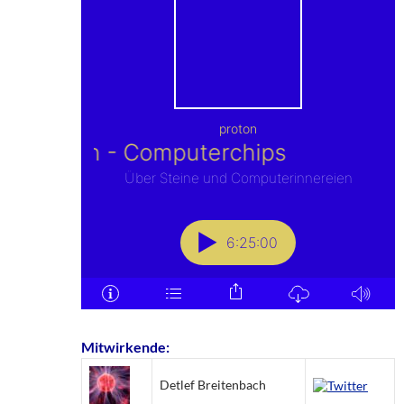
Mitwirkende:
Detlef Breitenbach