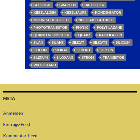
GEOLOGIE
GRAPHEN
HALBLEITER
KIESELALGEN
KIESELSÄURE
KONDENSATOR
MOORESCHES GESETZ
NUCLEAR LIGHTBULB
PHOTOTRANSISTOR
PHYSIK
POLYSILAZANE
QUANTENCOMPUTER
QUARZ
RADIOLARIEN
SILAN
SILANE
SILICAT
SILICATE
SILICIUM
SILICON
SILIKAT
SILIKATE
SILIKON
SILIZIUM
SILOXANE
STROM
TRANSISTOR
WIDERSTAND
META
Anmelden
Eintrags-Feed
Kommentar-Feed