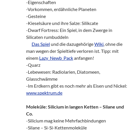
-Eigenschaften
-Vorkommen, erdähnliche Planeten
-Gesteine
-Kieselsäure und ihre Salze: Silikcate
-Dwarf Fortress: Ein Spiel, in dem Zwerge in
Silicaten rumbuddeln
zz!
Das Spiel
und die dazugehörige
Wiki
, ohne die
man wegen der Spieltiefe verloren ist. Tipp: mit
einem
Lazy_Newb_Pack
anfangen!
-Quarz
-Lebewesen: Radiolarien, Diatomeen,
Glasschwämme
-Im Erdkern gibt es noch mehr als Eisen und Nickel:
www.spektrum.de
Moleküle: Silicium in langen Ketten – Silane und
Co.
-Silicium mag keine Mehrfachbindungen
-Silane – Si-Si-Kettenmoleküle