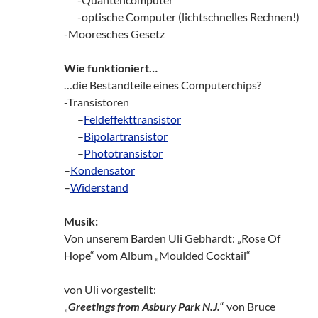
zz!
-optische Computer (lichtschnelles Rechnen!)
-Mooresches Gesetz
Wie funktioniert…
…die Bestandteile eines Computerchips?
-Transistoren
zz!
–
Feldeffekttransistor
zz!
–
Bipolartransistor
zz!
–
Phototransistor
–
Kondensator
–
Widerstand
Musik:
Von unserem Barden Uli Gebhardt: „Rose Of
Hope“ vom Album „Moulded Cocktail“
von Uli vorgestellt:
„
Greetings from Asbury Park N.J.
“ von Bruce