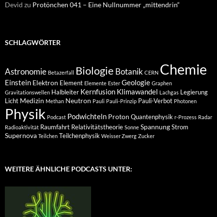
Devid
zu
Protönchen 041 – Eine Nullnummer „mittendrin“
SCHLAGWÖRTER
Chemie
Biologie
Astronomie
Botanik
Betazerfall
CERN
Einstein
Geologie
Elektron
Element
Elemente
Ester
Graphen
Kernfusion
Klimawandel
Halbleiter
Legierung
Gravitationswellen
Lachgas
Medizin
Neutron
Licht
Pauli-Verbot
Methan
Pauli
Pauli-Prinzip
Photonen
Physik
Podwichteln
Proton
Quantenphysik
Podcast
r-Prozess
Radar
Spannung
Raumfahrt
Relativitätstheorie
Strom
Radioaktivität
Sonne
Supernova
Teilchenphysik
Teilchen
Weisser Zwerg
Zucker
WEITERE ÄHNLICHE PODCASTS UNTER: