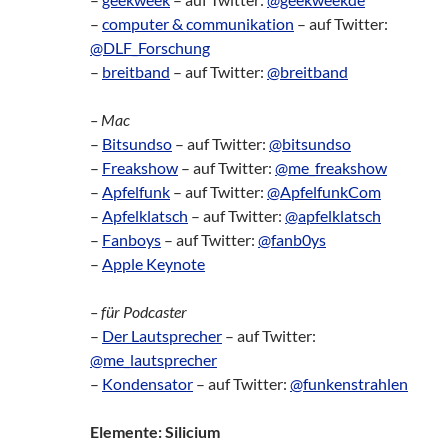
–
computer & communikation
– auf Twitter:
@DLF_Forschung
–
breitband
– auf Twitter:
@breitband
– Mac
–
Bitsundso
– auf Twitter:
@bitsundso
–
Freakshow
– auf Twitter:
@me_freakshow
–
Apfelfunk
– auf Twitter:
@ApfelfunkCom
–
Apfelklatsch
– auf Twitter:
@apfelklatsch
–
Fanboys
– auf Twitter:
@fanb0ys
–
Apple Keynote
– für Podcaster
–
Der Lautsprecher
– auf Twitter:
@me_lautsprecher
–
Kondensator
– auf Twitter:
@funkenstrahlen
Elemente: Silicium