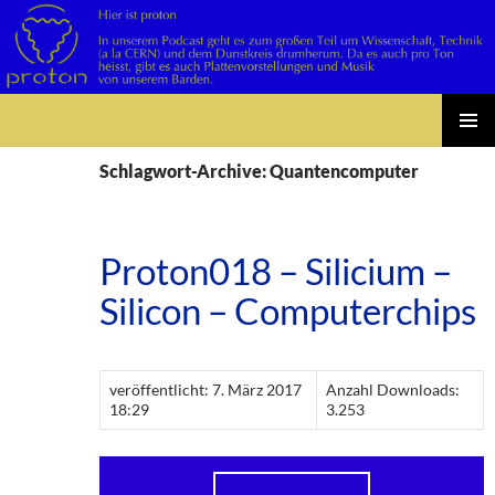
Suchen
Zum
PRIMÄR
Inhalt
Schlagwort-Archive: Quantencomputer
MENÜ
springen
Proton018 – Silicium –
Silicon – Computerchips
veröffentlicht: 7. März 2017
Anzahl Downloads:
18:29
3.253