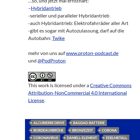
…so, und jetzt mal ernsthaft:
–
Hybridantrieb
-serieller und paralleler Hybridantrieb
-auch Hybridantrieb: Elektrofahrräder aller Art
-gibt es sogar mit Autozulassung, darf auf die
Autobahn:
Twike
mehr von uns auf
www.proton-podcast.de
und
@PodProton
This work is licensed under a
Creative Commons
Attribution-NonCommercial 4.0 International
License
.
ALCUBIERRE DRIVE
BAGDAD-BATTERIE
BORDEAUXBRÜHE
BRONZEZEIT
CORONA
CORONAVIRUS
DANIELL-ELEMENT
EDELMETALL