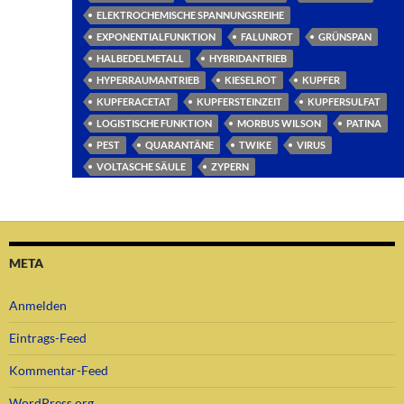
ELEKTROCHEMISCHE SPANNUNGSREIHE
EXPONENTIALFUNKTION
FALUNROT
GRÜNSPAN
HALBEDELMETALL
HYBRIDANTRIEB
HYPERRAUMANTRIEB
KIESELROT
KUPFER
KUPFERACETAT
KUPFERSTEINZEIT
KUPFERSULFAT
LOGISTISCHE FUNKTION
MORBUS WILSON
PATINA
PEST
QUARANTÄNE
TWIKE
VIRUS
VOLTASCHE SÄULE
ZYPERN
META
Anmelden
Eintrags-Feed
Kommentar-Feed
WordPress.org