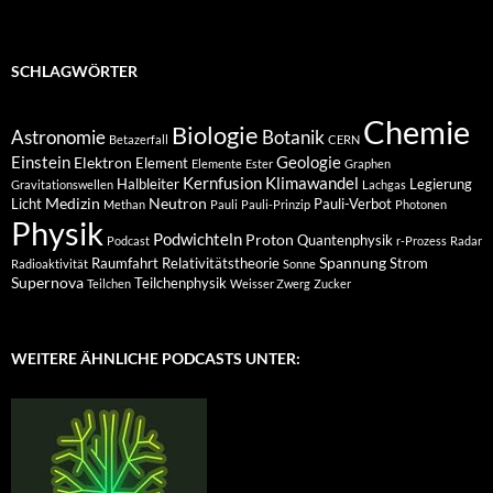
SCHLAGWÖRTER
Chemie
Biologie
Astronomie
Botanik
Betazerfall
CERN
Einstein
Geologie
Elektron
Element
Elemente
Ester
Graphen
Kernfusion
Klimawandel
Halbleiter
Legierung
Gravitationswellen
Lachgas
Medizin
Neutron
Licht
Pauli-Verbot
Methan
Pauli
Pauli-Prinzip
Photonen
Physik
Podwichteln
Proton
Quantenphysik
Podcast
r-Prozess
Radar
Spannung
Raumfahrt
Relativitätstheorie
Strom
Radioaktivität
Sonne
Supernova
Teilchenphysik
Teilchen
Weisser Zwerg
Zucker
WEITERE ÄHNLICHE PODCASTS UNTER: