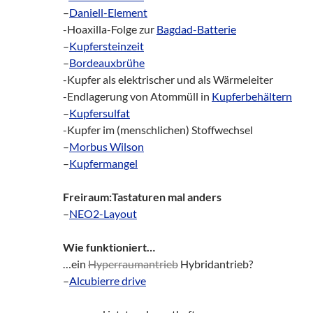
–
Daniell-Element
-Hoaxilla-Folge zur
Bagdad-Batterie
–
Kupfersteinzeit
–
Bordeauxbrühe
-Kupfer als elektrischer und als Wärmeleiter
-Endlagerung von Atommüll in
Kupferbehältern
–
Kupfersulfat
-Kupfer im (menschlichen) Stoffwechsel
–
Morbus Wilson
–
Kupfermangel
Freiraum:Tastaturen mal anders
–
NEO2-Layout
Wie funktioniert…
…ein
Hyperraumantrieb
Hybridantrieb?
–
Alcubierre drive