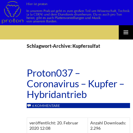
Suchen
Zum
PRIMÄR
Inhalt
Schlagwort-Archive: Kupfersulfat
MENÜ
springen
Proton037 –
Coronavirus – Kupfer –
Hybridantrieb
6 KOMMENTARE
veröffentlicht: 20. Februar
Anzahl Downloads:
2020 12:08
2.296