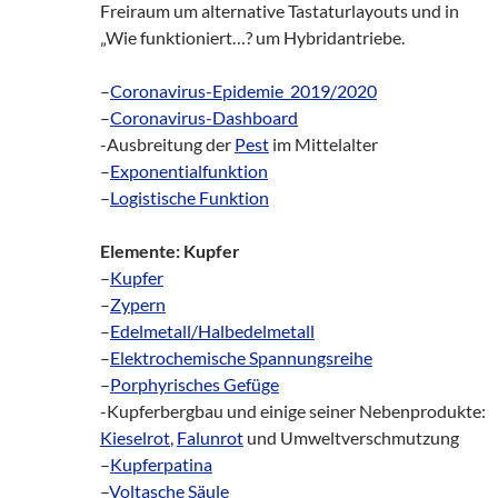
Freiraum um alternative Tastaturlayouts und in
„Wie funktioniert…? um Hybridantriebe.
–
Coronavirus-Epidemie_2019/2020
–
Coronavirus-Dashboard
-Ausbreitung der
Pest
im Mittelalter
–
Exponentialfunktion
–
Logistische Funktion
Elemente: Kupfer
–
Kupfer
–
Zypern
–
Edelmetall/Halbedelmetall
–
Elektrochemische Spannungsreihe
–
Porphyrisches Gefüge
-Kupferbergbau und einige seiner Nebenprodukte:
Kieselrot
,
Falunrot
und Umweltverschmutzung
–
Kupferpatina
–
Voltasche Säule